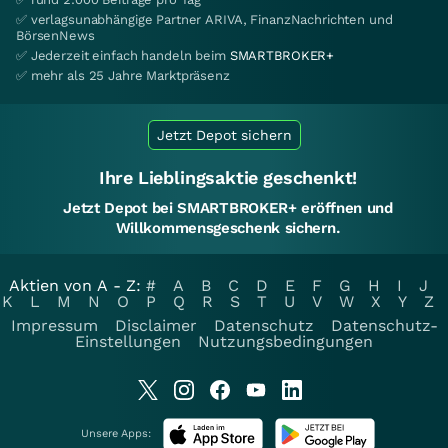
✅ verlagsunabhängige Partner ARIVA, FinanzNachrichten und
BörsenNews
✅ Jederzeit einfach handeln beim
SMARTBROKER+
✅ mehr als 25 Jahre Marktpräsenz
Jetzt Depot sichern
Ihre Lieblingsaktie geschenkt!
Jetzt Depot bei SMARTBROKER+ eröffnen und
Willkommensgeschenk sichern.
Aktien von A - Z:
#
A
B
C
D
E
F
G
H
I
J
K
L
M
N
O
P
Q
R
S
T
U
V
W
X
Y
Z
Impressum
Disclaimer
Datenschutz
Datenschutz-
Einstellungen
Nutzungsbedingungen
Unsere Apps: