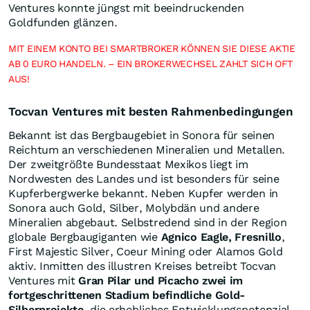
Ventures konnte jüngst mit beeindruckenden
Goldfunden glänzen.
MIT EINEM KONTO BEI SMARTBROKER KÖNNEN SIE DIESE AKTIE
AB 0 EURO HANDELN. – EIN BROKERWECHSEL ZAHLT SICH OFT
AUS!
Tocvan Ventures mit besten Rahmenbedingungen
Bekannt ist das Bergbaugebiet in Sonora für seinen
Reichtum an verschiedenen Mineralien und Metallen.
Der zweitgrößte Bundesstaat Mexikos liegt im
Nordwesten des Landes und ist besonders für seine
Kupferbergwerke bekannt. Neben Kupfer werden in
Sonora auch Gold, Silber, Molybdän und andere
Mineralien abgebaut. Selbstredend sind in der Region
globale Bergbaugiganten wie
Agnico Eagle, Fresnillo
,
First Majestic Silver, Coeur Mining oder Alamos Gold
aktiv. Inmitten des illustren Kreises betreibt Tocvan
Ventures mit
Gran Pilar und Picacho zwei im
fortgeschrittenen Stadium befindliche Gold-
Silberprojekte
, die erhebliches Entwicklungspotenzial