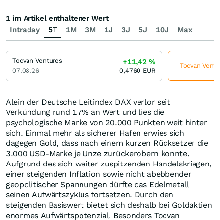
1 im Artikel enthaltener Wert
Intraday
5T
1M
3M
1J
3J
5J
10J
Max
Tocvan Ventures
+11,42
%
Tocvan Ventur
07.08.26
0,4760
EUR
Alein der Deutsche Leitindex DAX verlor seit
Verkündung rund 17% an Wert und lies die
psychologische Marke von 20.000 Punkten weit hinter
sich. Einmal mehr als sicherer Hafen erwies sich
dagegen Gold, dass nach einem kurzen Rücksetzer die
3.000 USD-Marke je Unze zurückerobern konnte.
Aufgrund des sich weiter zuspitzenden Handelskriegen,
einer steigenden Inflation sowie nicht abebbender
geopolitischer Spannungen dürfte das Edelmetall
seinen Aufwärtszyklus fortsetzen. Durch den
steigenden Basiswert bietet sich deshalb bei Goldaktien
enormes Aufwärtspotenzial. Besonders Tocvan