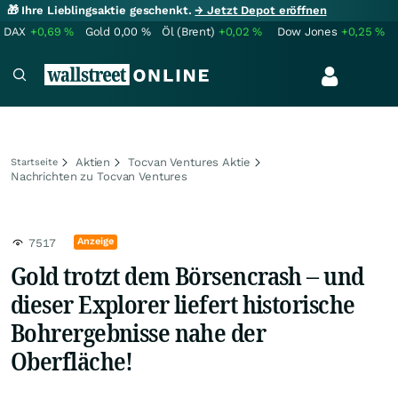
🎁 Ihre Lieblingsaktie geschenkt.
→ Jetzt Depot eröffnen
DAX
+0,69
%
Gold
0,00
%
Öl (Brent)
+0,02
%
Dow Jones
+0,25
%
Aktien
Tocvan Ventures Aktie
Startseite
Nachrichten zu Tocvan Ventures
Anzeige
7517
Gold trotzt dem Börsencrash – und
dieser Explorer liefert historische
Bohrergebnisse nahe der
Oberfläche!