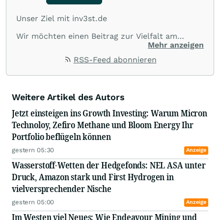
Unser Ziel mit inv3st.de
Wir möchten einen Beitrag zur Vielfalt am
Kapitalmarkt leisten und spannende
Mehr anzeigen
Informationen sowie Zusammenhänge von
RSS-Feed abonnieren
börsennotierten Unternehmen aus allen Teilen
der Welt veröffentlichen.
Wir suchen nach Informationen und
kommentieren aktuelle sowie zukünftige
Weitere Artikel des Autors
Themen und Trends, die Börsianer interessieren.
Jetzt einsteigen ins Growth Investing: Warum Micron
Die Zahl 3 spielt dabei eine konzeptionelle Rolle:
Technoloy, Zefiro Methane und Bloom Energy Ihr
I. je Kommentar werden 3 Unternehmen
Portfolio beflügeln können
genannt,
gestern 05:30
II. mindestens 3 Themen oder Trends werden
Anzeige
erwähnt,
Wasserstoff-Wetten der Hedgefonds: NEL ASA unter
III. die Kommentare umfassen jeweils eine
Druck, Amazon stark und First Hydrogen in
Lesedauer von weniger als 3 Minuten.
vielversprechender Nische
Wir wünschen gute Unterhaltung und viel Erfolg
gestern 05:00
Anzeige
an der Börse!
Im Westen viel Neues: Wie Endeavour Mining und