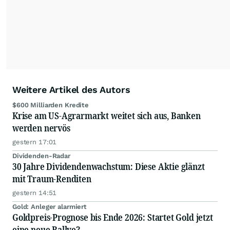
Anlegern der Kategorie Selbstentscheider
relevante Informationen für ihre
Anlageentscheidungen liefern zu können.
NEU:
Podcast "Börse, Baby!"
Weitere Artikel des Autors
$600 Milliarden Kredite
Krise am US-Agrarmarkt weitet sich aus, Banken
werden nervös
gestern 17:01
Dividenden-Radar
30 Jahre Dividendenwachstum: Diese Aktie glänzt
mit Traum-Renditen
gestern 14:51
Gold: Anleger alarmiert
Goldpreis-Prognose bis Ende 2026: Startet Gold jetzt
eine neue Rallye?