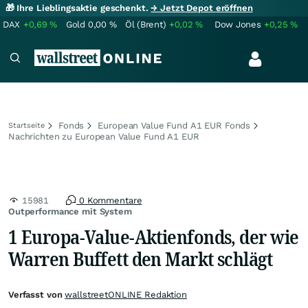
🎁 Ihre Lieblingsaktie geschenkt.
→ Jetzt Depot eröffnen
DAX
+0,69
%
Gold
0,00
%
Öl (Brent)
+0,02
%
Dow Jones
+0,25
%
Fonds
European Value Fund A1 EUR Fonds
Startseite
Nachrichten zu European Value Fund A1 EUR
15981
0 Kommentare
Outperformance mit System
1 Europa-Value-Aktienfonds, der wie
Warren Buffett den Markt schlägt
Verfasst von
wallstreetONLINE Redaktion