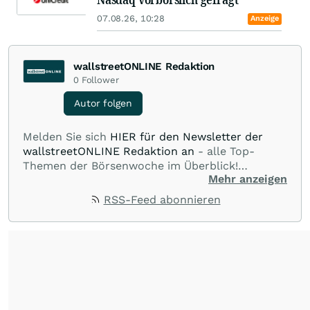
07.08.26, 10:28
Anzeige
wallstreetONLINE Redaktion
0
Follower
Autor folgen
Melden Sie sich
HIER für den Newsletter der
wallstreetONLINE Redaktion an
- alle Top-
Themen der Börsenwoche im Überblick!
Mehr anzeigen
Verpassen Sie kein wichtiges Anleger-Thema!
Für
Beiträge auf diesem journalistischen Channel ist
RSS-Feed abonnieren
die Chefredaktion der wallstreetONLINE
Redaktion verantwortlich.
Die Fachjournalisten
der wallstreetONLINE Redaktion berichten hier
mit ihren Kolleginnen und Kollegen aus den
Partnerredaktionen exklusiv, fundiert,
ausgewogen sowie unabhängig für den Anleger.
Die Zentralredaktion recherchiert intensiv, um