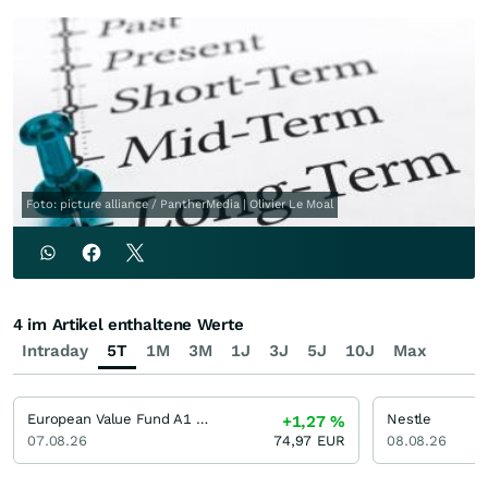
Foto: picture alliance / PantherMedia | Olivier Le Moal
4 im Artikel enthaltene Werte
Intraday
5T
1M
3M
1J
3J
5J
10J
Max
European Value Fund A1 EUR
Nestle
+1,27
%
07.08.26
74,97
EUR
08.08.26