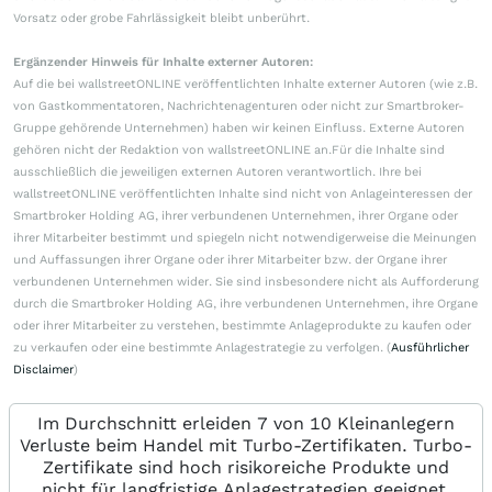
Vorsatz oder grobe Fahrlässigkeit bleibt unberührt.
Ergänzender Hinweis für Inhalte externer Autoren:
Auf die bei wallstreetONLINE veröffentlichten Inhalte externer Autoren (wie z.B.
von Gastkommentatoren, Nachrichtenagenturen oder nicht zur Smartbroker-
Gruppe gehörende Unternehmen) haben wir keinen Einfluss. Externe Autoren
gehören nicht der Redaktion von wallstreetONLINE an.Für die Inhalte sind
ausschließlich die jeweiligen externen Autoren verantwortlich. Ihre bei
wallstreetONLINE veröffentlichten Inhalte sind nicht von Anlageinteressen der
Smartbroker Holding AG, ihrer verbundenen Unternehmen, ihrer Organe oder
ihrer Mitarbeiter bestimmt und spiegeln nicht notwendigerweise die Meinungen
und Auffassungen ihrer Organe oder ihrer Mitarbeiter bzw. der Organe ihrer
verbundenen Unternehmen wider. Sie sind insbesondere nicht als Aufforderung
durch die Smartbroker Holding AG, ihre verbundenen Unternehmen, ihre Organe
oder ihrer Mitarbeiter zu verstehen, bestimmte Anlageprodukte zu kaufen oder
zu verkaufen oder eine bestimmte Anlagestrategie zu verfolgen. (
Ausführlicher
Disclaimer
)
Im Durchschnitt erleiden 7 von 10 Kleinanlegern
Verluste beim Handel mit Turbo-Zertifikaten. Turbo-
Zertifikate sind hoch risikoreiche Produkte und
nicht für langfristige Anlagestrategien geeignet.