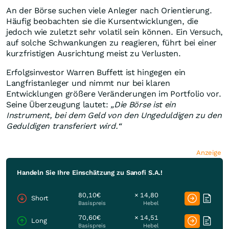
An der Börse suchen viele Anleger nach Orientierung.
Häufig beobachten sie die Kursentwicklungen, die
jedoch wie zuletzt sehr volatil sein können. Ein Versuch,
auf solche Schwankungen zu reagieren, führt bei einer
kurzfristigen Ausrichtung meist zu Verlusten.
Erfolgsinvestor Warren Buffett ist hingegen ein
Langfristanleger und nimmt nur bei klaren
Entwicklungen größere Veränderungen im Portfolio vor.
Seine Überzeugung lautet:
„Die Börse ist ein
Instrument, bei dem Geld von den Ungeduldigen zu den
Geduldigen transferiert wird.“
Anzeige
Handeln Sie Ihre Einschätzung zu Sanofi S.A.!
80,10€
× 14,80
Short
Basispreis
Hebel
70,60€
× 14,51
Long
Basispreis
Hebel