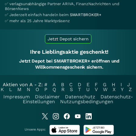
✅ verlagsunabhängige Partner ARIVA, FinanzNachrichten und
BörsenNews
✅ Jederzeit einfach handeln beim
SMARTBROKER+
✅ mehr als 25 Jahre Marktpräsenz
Jetzt Depot sichern
Ihre Lieblingsaktie geschenkt!
Jetzt Depot bei SMARTBROKER+ eröffnen und
Willkommensgeschenk sichern.
Aktien von A - Z:
#
A
B
C
D
E
F
G
H
I
J
K
L
M
N
O
P
Q
R
S
T
U
V
W
X
Y
Z
Impressum
Disclaimer
Datenschutz
Datenschutz-
Einstellungen
Nutzungsbedingungen
Unsere Apps: