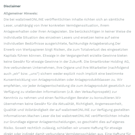
Disclaimer
Allgemeiner Hinweis:
Die bei wallstreetONLINE veröffentlichten Inhalte richten sich an sämtliche
Leser, unabhängig von ihrer konkreten Vermögenssituation, ihrem
Anlageverhalten oder ihren Anlagezielen. Sie berücksichtigen in keiner Weise die
individuelle Situation des einzelnen Lesers und ersetzen keine auf seine
individuellen Bedürfnisse ausgerichtete, fachkundige Anlageberatung.Der
Erwerb von Wertpapieren birgt Risiken, die zum Totalverlust des eingesetzten
Kapitals führen können. Etwaige in der Vergangenheit erzielte Gewinne bieten
keine Gewähr für etwaige Gewinne in der Zukunft. Die Smartbroker Holding AG,
ihre verbundenen Unternehmen, ihre Organe und ihre Mitarbeiter (nachfolgend
auch „wir“ bzw. „uns“) sichern weder explizit noch implizit eine bestimmte
Kursentwicklung von Anlageprodukten oder Anlageproduktklassen zu. Wir
empfehlen, vor jeder Anlageentscheidung die zum Anlageprodukt gesetzlich zur
Verfügung zu stellenden Informationen (z.B. den Verkaufsprospekt) zur
Kenntnis zu nehmen und einen fachkundigen Berater zu konsultieren.Wir
übernehmen keine Gewähr für die Aktualität, Richtigkeit, Angemessenheit,
Qualität und Vollständigkeit der auf wallstreetONLINE zur Verfügung gestellten
Informationen.Machen Leser die bei wallstreetONLINE veröffentlichten Inhalte
zur Grundlage eigener Anlageentscheidungen, so geschieht dies auf eigenes
Risiko. Soweit rechtlich zulässig, schließen wir unsere Haftung für etwaige
direkt oder indirekt damit verbundene Vermögensschäden aus. Eine Haftung für