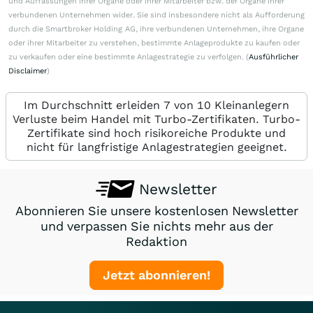
und Auffassungen ihrer Organe oder ihrer Mitarbeiter bzw. der Organe ihrer
verbundenen Unternehmen wider. Sie sind insbesondere nicht als Aufforderung
durch die Smartbroker Holding AG, ihre verbundenen Unternehmen, ihre Organe
oder ihrer Mitarbeiter zu verstehen, bestimmte Anlageprodukte zu kaufen oder
zu verkaufen oder eine bestimmte Anlagestrategie zu verfolgen. (
Ausführlicher
Disclaimer
)
Im Durchschnitt erleiden 7 von 10 Kleinanlegern
Verluste beim Handel mit Turbo-Zertifikaten. Turbo-
Zertifikate sind hoch risikoreiche Produkte und
nicht für langfristige Anlagestrategien geeignet.
Newsletter
Abonnieren Sie unsere kostenlosen Newsletter
und verpassen Sie nichts mehr aus der
Redaktion
Jetzt abonnieren!