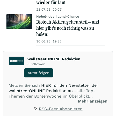
wieder für lau!
21.07.26, 20:07
Hebel-Idee | Long-Chance
Biotech-Aktien gehen steil – und
hier gibt's noch richtig was zu
holen!
30.06.26, 19:32
wallstreetONLINE Redaktion
0
Follower
Autor folgen
Melden Sie sich
HIER für den Newsletter der
wallstreetONLINE Redaktion an
- alle Top-
Themen der Börsenwoche im Überblick!
Mehr anzeigen
Verpassen Sie kein wichtiges Anleger-Thema!
Für
Beiträge auf diesem journalistischen Channel ist
RSS-Feed abonnieren
die Chefredaktion der wallstreetONLINE