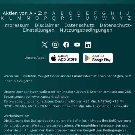
Aktien von A - Z:
#
A
B
C
D
E
F
G
H
I
J
K
L
M
N
O
P
Q
R
S
T
U
V
W
X
Y
Z
Impressum
Disclaimer
Datenschutz
Datenschutz-
Einstellungen
Nutzungsbedingungen
Unsere Apps:
Wenn Sie Kursdaten, Widgets oder andere Finanzinformationen benötigen, hilft
Ihnen
ARIVA
gerne.
Unsere User schätzen wallstreet-online.de: 4.8 von 5 Sternen ermittelt aus 285
Bewertungen bei www.kagels-trading.de
Zeitverzögerung der Kursdaten: Deutsche Börsen +15 Min. NASDAQ +15 Min.
NYSE +20 Min. AMEX +20 Min. Dow Jones +15 Min. Alle Angaben ohne Gewähr.
Werbehinweise:
Die Billigung des Basisprospekts durch die BaFin ist nicht als ihre Befürwortung
der angebotenen Wertpapiere zu verstehen. Wir empfehlen Interessenten und
potenziellen Anlegern den Basisprospekt und die Endgültigen Bedingungen zu