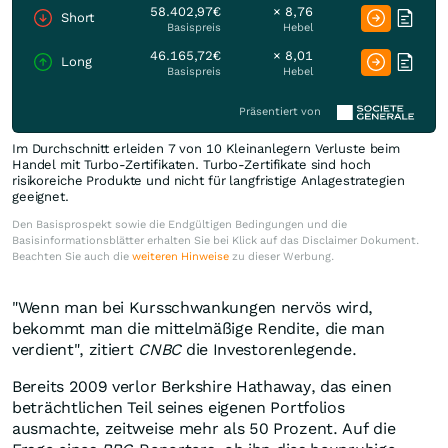
58.402,97€
× 8,76
Short
Basispreis
Hebel
46.165,72€
× 8,01
Long
Basispreis
Hebel
Präsentiert von
Im Durchschnitt erleiden 7 von 10 Kleinanlegern Verluste beim
Handel mit Turbo-Zertifikaten. Turbo-Zertifikate sind hoch
risikoreiche Produkte und nicht für langfristige Anlagestrategien
geeignet.
Den Basisprospekt sowie die Endgültigen Bedingungen und die
Basisinformationsblätter erhalten Sie bei Klick auf das Disclaimer Dokument.
Beachten Sie auch die
weiteren Hinweise
zu dieser Werbung.
"Wenn man bei Kursschwankungen nervös wird,
bekommt man die mittelmäßige Rendite, die man
verdient", zitiert
CNBC
die Investorenlegende.
Bereits 2009 verlor Berkshire Hathaway, das einen
beträchtlichen Teil seines eigenen Portfolios
ausmachte, zeitweise mehr als 50 Prozent. Auf die