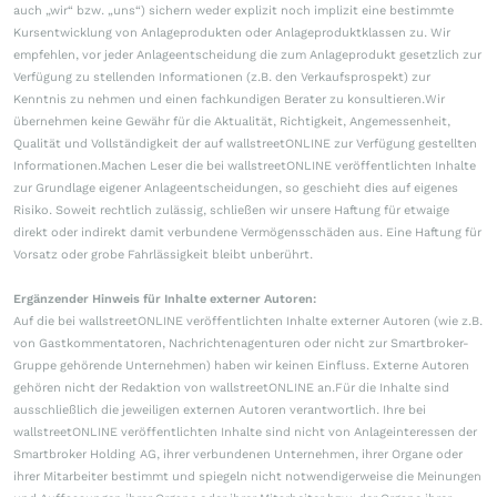
auch „wir“ bzw. „uns“) sichern weder explizit noch implizit eine bestimmte
Kursentwicklung von Anlageprodukten oder Anlageproduktklassen zu. Wir
empfehlen, vor jeder Anlageentscheidung die zum Anlageprodukt gesetzlich zur
Verfügung zu stellenden Informationen (z.B. den Verkaufsprospekt) zur
Kenntnis zu nehmen und einen fachkundigen Berater zu konsultieren.Wir
übernehmen keine Gewähr für die Aktualität, Richtigkeit, Angemessenheit,
Qualität und Vollständigkeit der auf wallstreetONLINE zur Verfügung gestellten
Informationen.Machen Leser die bei wallstreetONLINE veröffentlichten Inhalte
zur Grundlage eigener Anlageentscheidungen, so geschieht dies auf eigenes
Risiko. Soweit rechtlich zulässig, schließen wir unsere Haftung für etwaige
direkt oder indirekt damit verbundene Vermögensschäden aus. Eine Haftung für
Vorsatz oder grobe Fahrlässigkeit bleibt unberührt.
Ergänzender Hinweis für Inhalte externer Autoren:
Auf die bei wallstreetONLINE veröffentlichten Inhalte externer Autoren (wie z.B.
von Gastkommentatoren, Nachrichtenagenturen oder nicht zur Smartbroker-
Gruppe gehörende Unternehmen) haben wir keinen Einfluss. Externe Autoren
gehören nicht der Redaktion von wallstreetONLINE an.Für die Inhalte sind
ausschließlich die jeweiligen externen Autoren verantwortlich. Ihre bei
wallstreetONLINE veröffentlichten Inhalte sind nicht von Anlageinteressen der
Smartbroker Holding AG, ihrer verbundenen Unternehmen, ihrer Organe oder
ihrer Mitarbeiter bestimmt und spiegeln nicht notwendigerweise die Meinungen