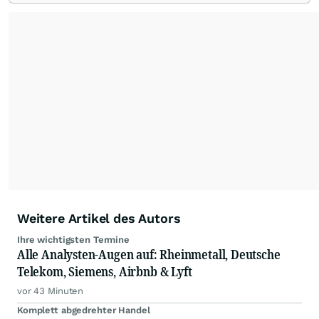
Redaktion verantwortlich.
Die Fachjournalisten
der wallstreetONLINE Redaktion berichten hier
mit ihren Kolleginnen und Kollegen aus den
Partnerredaktionen exklusiv, fundiert,
ausgewogen sowie unabhängig für den Anleger.
Die Zentralredaktion recherchiert intensiv, um
Anlegern der Kategorie Selbstentscheider
relevante Informationen für ihre
Anlageentscheidungen liefern zu können.
NEU:
Podcast "Börse, Baby!"
Weitere Artikel des Autors
Ihre wichtigsten Termine
Alle Analysten-Augen auf: Rheinmetall, Deutsche
Telekom, Siemens, Airbnb & Lyft
vor 43 Minuten
Komplett abgedrehter Handel