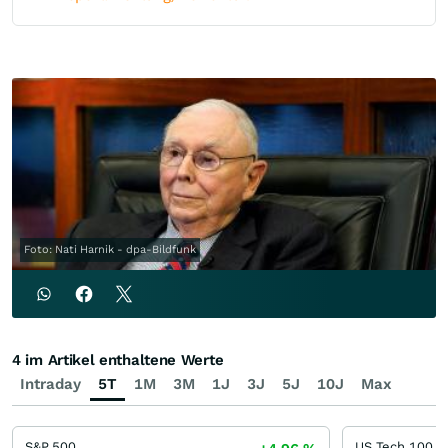
Foto: Nati Harnik - dpa-Bildfunk
4 im Artikel enthaltene Werte
Intraday
5T
1M
3M
1J
3J
5J
10J
Max
S&P 500
US Tech 100