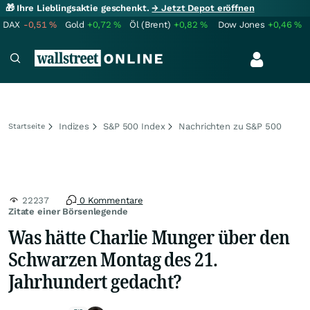
🎁 Ihre Lieblingsaktie geschenkt.
→ Jetzt Depot eröffnen
DAX
-0,51
%
Gold
+0,72
%
Öl (Brent)
+0,82
%
Dow Jones
+0,46
%
Indizes
S&P 500 Index
Nachrichten zu S&P 500
Startseite
22237
0 Kommentare
Zitate einer Börsenlegende
Was hätte Charlie Munger über den
Schwarzen Montag des 21.
Jahrhundert gedacht?