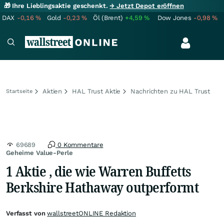
🎁 Ihre Lieblingsaktie geschenkt.
→ Jetzt Depot eröffnen
DAX
-0,16
%
Gold
-0,23
%
Öl (Brent)
+4,59
%
Dow Jones
-0,98
%
Aktien
HAL Trust Aktie
Nachrichten zu HAL Trust
Startseite
69689
0 Kommentare
Geheime Value-Perle
1 Aktie , die wie Warren Buffetts
Berkshire Hathaway outperformt
Verfasst von
wallstreetONLINE Redaktion