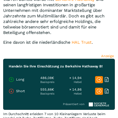
seinen langfristigen Investitionen in großartige
Unternehmen mit dominanter Marktstellung über
Jahrzehnte zum Multimilliardär. Doch es gibt auch
zahlreiche andere sehr erfolgreiche Holdings, die
teilweise börsennotiert sind und damit für eine
Beteiligung offenstehen.
Eine davon ist die niederländische
HAL Trust
.
Anzeige
Handeln Sie Ihre Einschätzung zu Berkshire Hathaway B!
486,08€
× 14,94
Long
Basispreis
Hebel
555,66€
× 14,86
Short
Basispreis
Hebel
Präsentiert von
Im Durchschnitt erleiden 7 von 10 Kleinanlegern Verluste beim