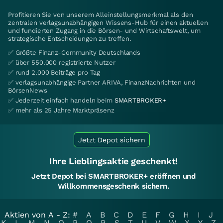
Profitieren Sie von unserem Alleinstellungsmerkmal als den
zentralen verlagsunabhängigen Wissens-Hub für einen aktuellen
und fundierten Zugang in die Börsen- und Wirtschaftswelt, um
strategische Entscheidungen zu treffen.
✅ Größte Finanz-Community Deutschlands
✅ über 550.000 registrierte Nutzer
✅ rund 2.000 Beiträge pro Tag
✅ verlagsunabhängige Partner ARIVA, FinanzNachrichten und
BörsenNews
✅ Jederzeit einfach handeln beim
SMARTBROKER+
✅ mehr als 25 Jahre Marktpräsenz
Jetzt Depot sichern
Ihre Lieblingsaktie geschenkt!
Jetzt Depot bei SMARTBROKER+ eröffnen und
Willkommensgeschenk sichern.
Aktien von A - Z:
#
A
B
C
D
E
F
G
H
I
J
K
L
M
N
O
P
Q
R
S
T
U
V
W
X
Y
Z