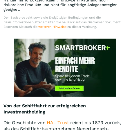
Handel mit Turbo-Zertifikaten. Turbo-Zertifikate sind hoch
risikoreiche Produkte und nicht für langfristige Anlagestrategien
geeignet.
Den Basisprospekt sowie die Endgültigen Bedingungen und die
Basisinformationsblätter erhalten Sie bei Klick auf das Disclaimer Dokument.
Beachten Sie auch die
weiteren Hinweise
zu dieser Werbung.
Von der Schifffahrt zur erfolgreichen
Investmentholding
Die Geschichte von
HAL Trust
reicht bis 1873 zurück,
als das Schifffahrtsunternehmen Nederlandsch-