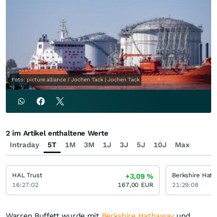
Foto: picture alliance / Jochen Tack | Jochen Tack
2 im Artikel enthaltene Werte
Intraday
5T
1M
3M
1J
3J
5J
10J
Max
HAL Trust
+3,09
%
16:27:02
167,00
EUR
21:29:08
Warren Buffett wurde mit
Berkshire Hathaway
und