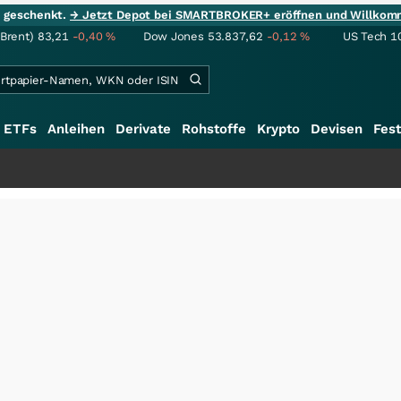
ie geschenkt.
→ Jetzt Depot bei SMARTBROKER+ eröffnen und Willkom
(Brent)
83,21
-0,40
%
Dow Jones
53.837,62
-0,12
%
US Tech 1
ETFs
Anleihen
Derivate
Rohstoffe
Krypto
Devisen
Fest
++