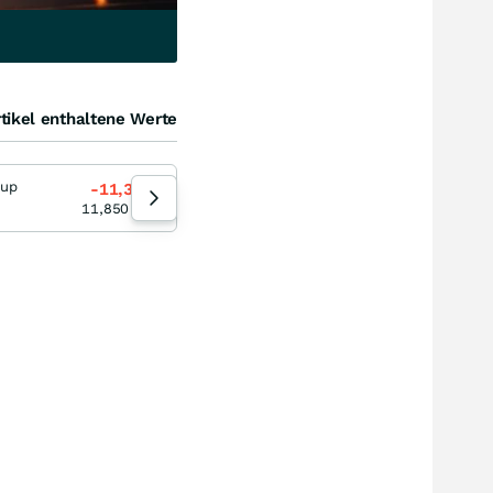
tikel enthaltene Werte
oup
McDonald's
-11,36
%
+2,35
%
08:32:06
11,850
EUR
239,20
EUR