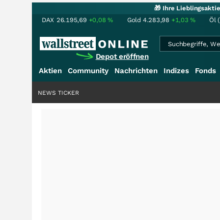
🎁 Ihre Lieblingsakt
DAX
26.195,69
+0,08
%
Gold
4.283,98
+1,03
%
Öl 
Depot eröffnen
Aktien
Community
Nachrichten
Indizes
Fonds
NEWS TICKER