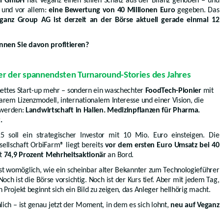
rm GmbH
hat Veganz einen stillen Schatz aus der Bilanz gehoben – und
 und vor allem:
eine Bewertung von 40 Millionen Euro
gegeben. Das
ganz Group AG ist derzeit an der Börse aktuell gerade einmal 12
nnen Sie davon profitieren?
r der spannendsten Turnaround-Stories des Jahres
 nettes Start-up mehr – sondern ein waschechter
FoodTech-Pionier
mit
arem Lizenzmodell, internationalem Interesse und einer Vision, die
u werden:
Landwirtschaft in Hallen. Medizinpflanzen für Pharma.
.
 soll ein strategischer Investor mit 10 Mio. Euro einsteigen. Die
ellschaft OrbiFarm® liegt bereits
vor dem ersten Euro Umsatz bei 40
it
74,9 Prozent Mehrheitsaktionär
an Bord.
sst womöglich, wie ein scheinbar alter Bekannter zum Technologieführer
och ist die Börse vorsichtig. Noch ist der Kurs tief. Aber mit jedem Tag,
Projekt beginnt sich ein Bild zu zeigen, das Anleger hellhörig macht.
nlich – ist genau jetzt der Moment, in dem es sich lohnt,
neu auf Veganz