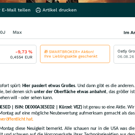
 E-Mail teilen
Artikel drucken
0J
Max
Im Ar
Oatly Gr
-9,73
%
🎁 SMARTBROKER+ Aktion!
Ihre Lieblingsaktie geschenkt
06.08.26
0,4554
EUR
ofort spürt:
Hier passiert etwas Großes
. Und dann gibt es die anderen.
Die, bei denen sich
unter der Oberfläche etwas anbahnt
, das größer ist
sehen will - oder sehen kann.
E5ED | ISIN: DE000A3E5ED2 | Kürzel: VEZ)
ist genau so eine Aktie. Wir
m Montag auf eine mögliche Neubewertung aufmerksam gemacht als das
veröffentlicht hat.
ntag diese Neuigkeit bemerkt. Alle schauen nur in die USA was die
lt und schauen auf die Horrorverluste ihrer Technologieaktien aus den