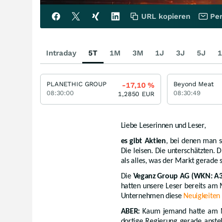
URL kopieren
Per
Intraday
5T
1M
3M
1J
3J
5J
1
PLANETHIC GROUP
Beyond Meat
-17,10
%
08:30:00
08:30:49
1,2850
EUR
Liebe Leserinnen und Leser,
es gibt Aktien
, bei denen man s
Die leisen. Die unterschätzten. 
als alles, was der Markt gerade 
Die
Veganz Group AG
(WKN: A3
hatten unsere Leser bereits a
Unternehmen diese
Neuigkeiten 
ABER:
Kaum jemand hatte am Mo
dortige Regierung gerade anstel