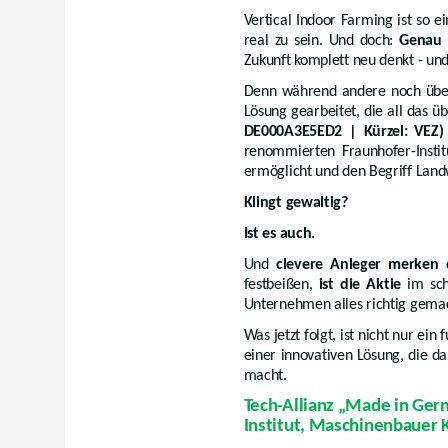
Vertical Indoor Farming ist so ei
real zu sein. Und doch:
Genau h
Zukunft komplett neu denkt - und
Denn während andere noch über D
Lösung gearbeitet, die all das ü
DE000A3E5ED2 | Kürzel: VEZ)
renommierten Fraunhofer-Instit
ermöglicht und den Begriff Land
Klingt gewaltig?
Ist es auch.
Und
clevere Anleger merken d
festbeißen,
ist die Aktie
im sch
Unternehmen alles richtig gemac
Was jetzt folgt, ist nicht nur ei
einer innovativen Lösung, die da
macht.
Tech-Allianz „Made in Ge
Institut, Maschinenbauer 