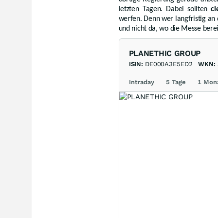
letzten Tagen. Dabei sollten
cl
werfen. Denn wer langfristig an 
und nicht da, wo die Messe bereit
PLANETHIC GROUP
ISIN:
DE000A3E5ED2
WKN:
Intraday
5 Tage
1 Mon