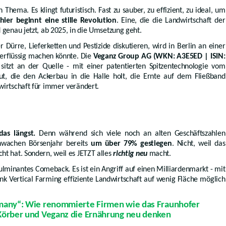
n Thema. Es klingt futuristisch. Fast zu sauber, zu effizient, zu ideal, um
ier beginnt eine stille Revolution
. Eine, die die Landwirtschaft der
 genau jetzt, ab 2025, in die Umsetzung geht.
ürre, Lieferketten und Pestizide diskutieren, wird in Berlin an einer
berflüssig machen könnte. Die
Veganz Group AG
(WKN: A3E5ED | ISIN:
sitzt an der Quelle - mit einer patentierten Spitzentechnologie vom
ut, die den Ackerbau in die Halle holt, die Ernte auf dem Fließband
wirtschaft für immer verändert.
as längst.
Denn während sich viele noch an alten Geschäftszahlen
wachen Börsenjahr bereits
um über 79% gestiegen
. Nicht, weil das
ht hat. Sondern, weil es JETZT alles
richtig neu
macht.
n fulminantes Comeback. Es ist ein Angriff auf einen Milliardenmarkt - mit
nk Vertical Farming effiziente Landwirtschaft auf wenig Fläche möglich
rmany“: Wie renommierte Firmen wie das Fraunhofer
Körber und Veganz die Ernährung neu denken