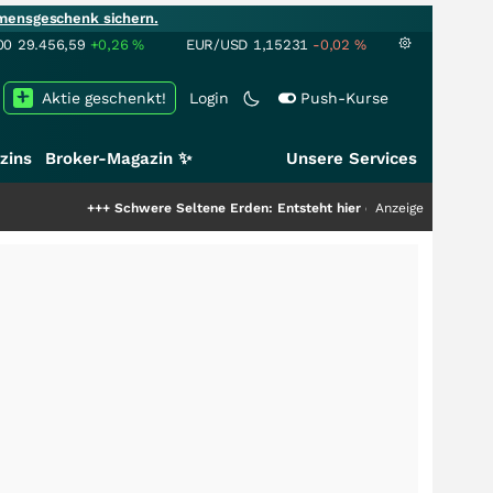
mensgeschenk sichern.
00
29.456,59
+0,26
%
EUR/USD
1,15231
-0,02
%
Aktie geschenkt!
Login
Push-Kurse
zins
Broker-Magazin ✨
Unsere Services
+
Schwere Seltene Erden: Entsteht hier die nächste Milliardenstory?
Anzeige
+++