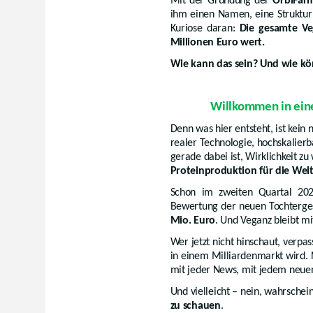
Mit der Gründung der
OrbiFa
ihm einen Namen, eine Struktur
Kuriose daran:
Die gesamte Ve
Millionen Euro wert.
Wie kann das sein? Und wie kö
Willkommen in eine
Denn was hier entsteht, ist kein
realer Technologie, hochskalierb
gerade dabei ist, Wirklichkeit z
Proteinproduktion für die Welt
Schon im zweiten Quartal 2025
Bewertung der neuen Tochterges
Mio. Euro
. Und Veganz bleibt m
Wer jetzt nicht hinschaut, verpa
in einem Milliardenmarkt wird. N
mit jeder News, mit jedem neuen 
Und vielleicht – nein, wahrschei
zu schauen
.