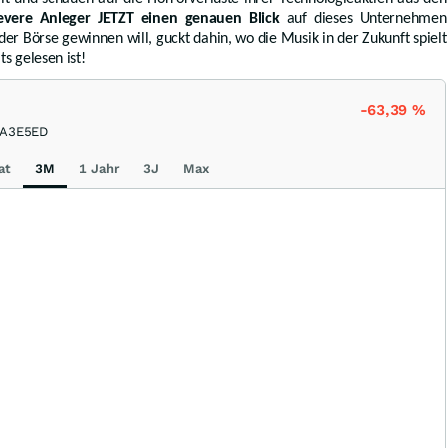
evere Anleger
JETZT einen genauen Blick
auf dieses Unternehmen
der Börse gewinnen will, guckt dahin, wo die Musik in der Zukunft spielt
s gelesen ist!
-63,39
%
A3E5ED
at
3M
1 Jahr
3J
Max