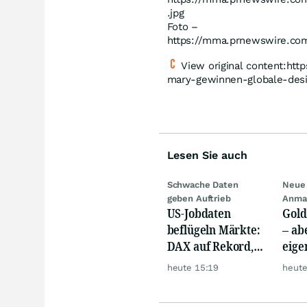
.jpg
Foto –
https://mma.prnewswire.co
View original content:ht
mary-gewinnen-globale-des
Lesen Sie auch
Schwache Daten
Neue 
geben Auftrieb
Anma
US-Jobdaten
Gold
beflügeln Märkte:
– abe
DAX auf Rekord,
eige
Gold hebt ab
Silb
heute 15:19
heute