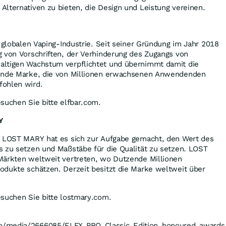
lternativen zu bieten, die Design und Leistung vereinen.
r globalen Vaping-Industrie. Seit seiner Gründung im Jahr 2018
g von Vorschriften, der Verhinderung des Zugangs von
altigen Wachstum verpflichtet und übernimmt damit die
rende Marke, die von Millionen erwachsenen Anwendenden
fohlen wird.
suchen Sie bitte elfbar.com.
Y
r LOST MARY hat es sich zur Aufgabe gemacht, den Wert des
s zu setzen und Maßstäbe für die Qualität zu setzen. LOST
Märkten weltweit vertreten, wo Dutzende Millionen
odukte schätzen. Derzeit besitzt die Marke weltweit über
esuchen Sie bitte lostmary.com.
m/media/2666085/ELFX_PRO_Classic_Edition_honoured_awards