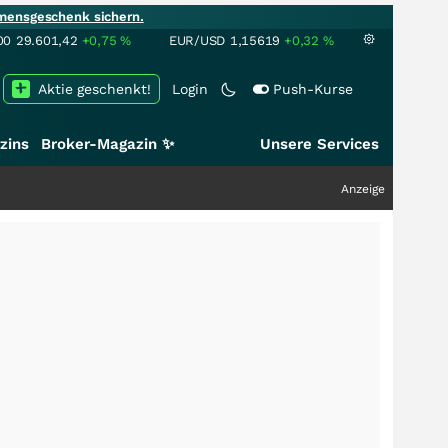
mensgeschenk sichern.
00
29.601,42
+0,75
%
EUR/USD
1,15619
+0,32
%
Aktie geschenkt!
Login
Push-Kurse
zins
Broker-Magazin ✨
Unsere Services
Anzeige