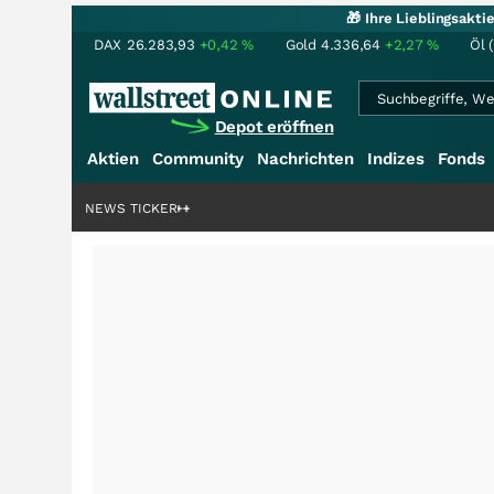
🎁 Ihre Lieblingsakt
DAX
26.283,93
+0,42
%
Gold
4.336,64
+2,27
%
Öl 
Depot eröffnen
Aktien
Community
Nachrichten
Indizes
Fonds
rdenstory?
+++
NEWS TICKER