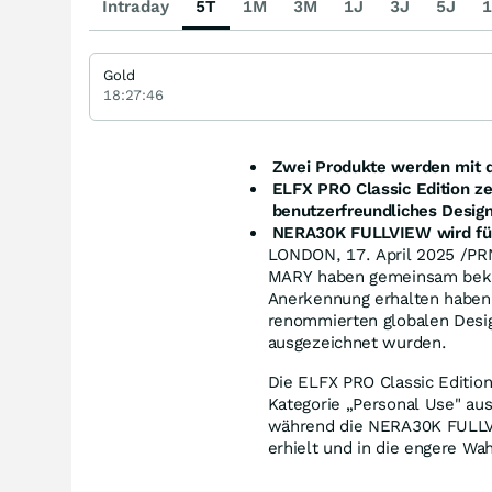
Intraday
5T
1M
3M
1J
3J
5J
1
Gold
18:27:46
Zwei Produkte werden mit d
ELFX PRO Classic Edition ze
benutzerfreundliches Desig
NERA30K FULLVIEW wird für 
LONDON
,
17.
April 2025
/PRN
MARY haben gemeinsam bekan
Anerkennung erhalten haben 
renommierten globalen Desig
ausgezeichnet wurden.
Die ELFX PRO Classic Editio
Kategorie „Personal Use" au
während die NERA30K FULLV
erhielt und in die engere Wa