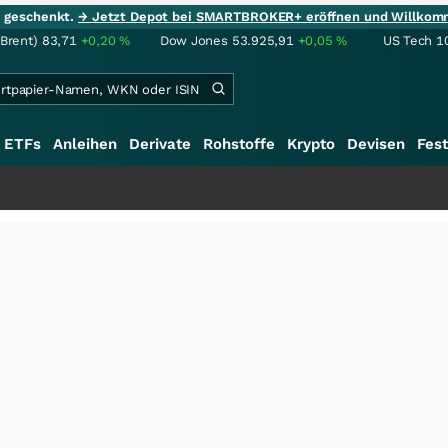
ie geschenkt.
→ Jetzt Depot bei SMARTBROKER+ eröffnen und Willkom
(Brent)
83,71
+0,20
%
Dow Jones
53.925,91
+0,05
%
US Tech 1
ETFs
Anleihen
Derivate
Rohstoffe
Krypto
Devisen
Fest