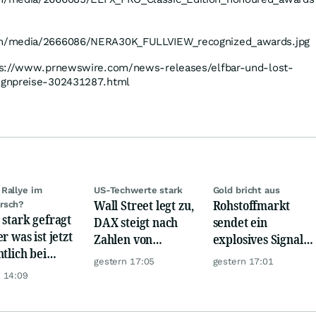
m/media/2666086/NERA30K_FULLVIEW_recognized_awards.jpg
tps://www.prnewswire.com/news-releases/elfbar-und-lost-
ignpreise-302431287.html
Rallye im
US-Techwerte stark
Gold bricht aus
Wall Street legt zu,
Rohstoffmarkt
rsch?
 stark gefragt
DAX steigt nach
sendet ein
r was ist jetzt
Zahlen von
explosives Signal:
ntlich bei
Telekom, Henkel
China kauft Gold
gestern 17:05
gestern 17:01
er möglich?
wie verrückt!
 14:09