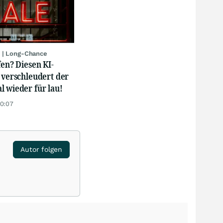
 | Long-Chance
fen? Diesen KI-
 verschleudert der
 wieder für lau!
20:07
Autor folgen