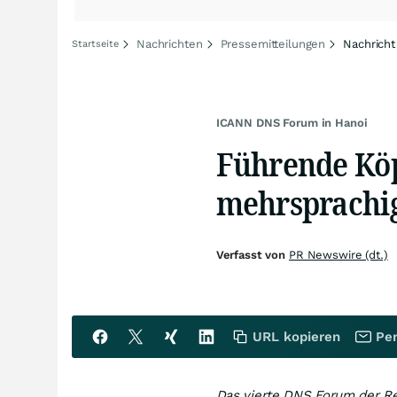
Nachrichten
Pressemitteilungen
Nachricht
Startseite
ICANN DNS Forum in Hanoi
Führende Köp
mehrsprachig
Verfasst von
PR Newswire (dt.)
URL kopieren
Per
Das vierte DNS Forum der Reg