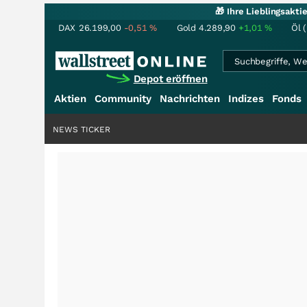
🎁 Ihre Lieblingsakt
DAX
26.199,00
-0,51
%
Gold
4.289,90
+1,01
%
Öl 
Depot eröffnen
Aktien
Community
Nachrichten
Indizes
Fonds
NEWS TICKER