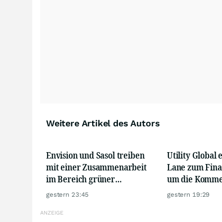
Weitere Artikel des Autors
Envision und Sasol treiben
Utility Global
mit einer Zusammenarbeit
Lane zum Fina
im Bereich grüner
um die Kommer
Wasserstoff in Südafrika die
in großem Ma
gestern 23:45
gestern 19:29
Entwicklung zukünftiger
voranzutreibe
Energiesysteme voran