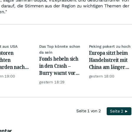
", sagte
Samiran Gupta
, Vizepräsident und Geschäftsführer von
 darauf, die Stimmen aus der Region zu wichtigen Themen der
en."
t aus USA
Das Top könnte schon
Peking pokert zu hoch
storen
Europa sitzt beim
da sein
Fonds hebeln sich
chten
Handelsstreit mit
in den Crash –
iarden nach
China am längeren
Burry warnt vor
opa um
Hebel
rn 19:00
gestern 18:00
einem Absturz wie
gestern 18:29
1987
Seite 1 von 2
Seite 2 ►
entar