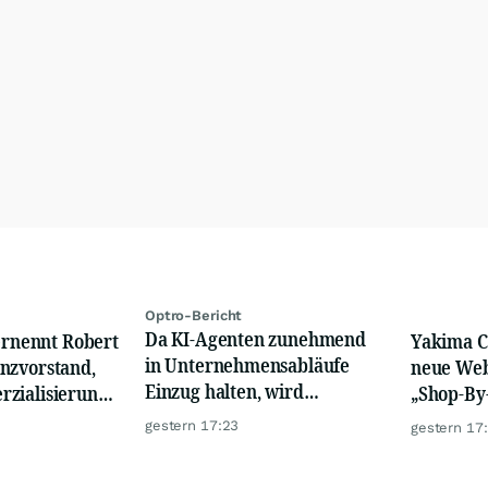
Optro-Bericht
Da KI-Agenten zunehmend
 ernennt Robert
Yakima Ch
in Unternehmensabläufe
nzvorstand,
neue Web
Einzug halten, wird
zialisierung
„Shop-By
Verantwortlichkeit zum
ßstab
gestern 17:23
gestern 17
neuen Wettbewerbsvorteil
n