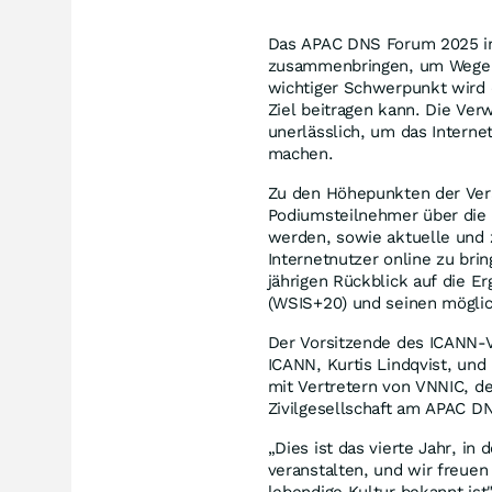
Das APAC DNS Forum 2025 
zusammenbringen, um Wege z
wichtiger Schwerpunkt wird d
Ziel beitragen kann. Die Ve
unerlässlich, um das Interne
machen.
Zu den Höhepunkten der Vera
Podiumsteilnehmer über die
werden, sowie aktuelle und z
Internetnutzer online zu bri
jährigen Rückblick auf die E
(WSIS+20) und seinen mögli
Der Vorsitzende des ICANN-
ICANN,
Kurtis Lindqvist
, und
mit Vertretern von VNNIC, de
Zivilgesellschaft am APAC 
„Dies ist das vierte Jahr, 
veranstalten, und wir freuen