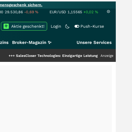
mensgeschenk sichern.
00
29.530,86
-0,69
%
EUR/USD
1,15565
+0,02
%
Aktie geschenkt!
Login
Push-Kurse
zins
Broker-Magazin ✨
Unsere Services
esCloser Technologies: Einzigartige Leistung zieht die Top-Dogs an!
Anzeige
+++