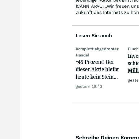
lebendige Kultur bekannt ist
ICANN APAC. „Wir freuen uns
Zukunft des Internets zu hör
Lesen Sie auch
Komplett abgedrehter
Fluch
Inve
Handel
+45 Prozent! Bei
schi
dieser Aktie bleibt
Mill
heute kein Stein
Eur
geste
auf dem anderen!
gestern 19:43
Schreibe Deinen Komm