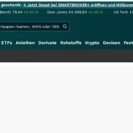
ie geschenkt.
→ Jetzt Depot bei SMARTBROKER+ eröffnen und Willkom
(Brent)
79,44
+0,82
%
Dow Jones
54.399,93
+0,46
%
US Tech 1
ETFs
Anleihen
Derivate
Rohstoffe
Krypto
Devisen
Fest
+++
Sal