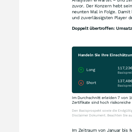
zuvor. Der Konzern hebt sei
neunten Mal in Folge. Damit 
und zuverlässigsten Player 
Doppelt übertroffen: Umsatz
Handeln Sie Ihre Einschätzun
117,23
Long
Basisprei
137,48
Short
Basisprei
Im Durchschnitt erleiden 7 von 1
Zertifikate sind hoch risikoreich
Den Basisprospekt sowie die Endgültig
Disclaimer Dokument. Beachten Sie a
Im Zeitraum von Januar bis 