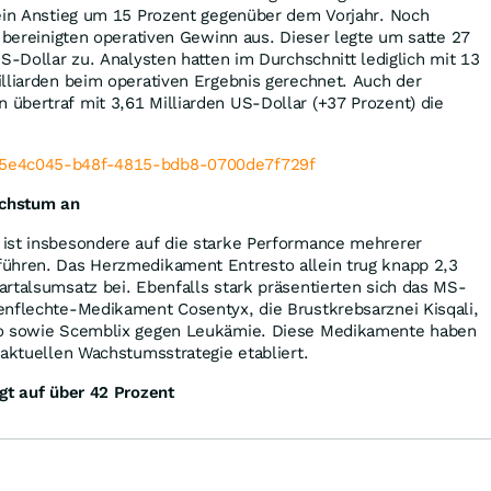
 ein Anstieg um 15 Prozent gegenüber dem Vorjahr. Noch
m bereinigten operativen Gewinn aus. Dieser legte um satte 27
US-Dollar zu. Analysten hatten im Durchschnitt lediglich mit 13
lliarden beim operativen Ergebnis gerechnet. Auch der
übertraf mit 3,61 Milliarden US-Dollar (+37 Prozent) die
achstum an
ist insbesondere auf die starke Performance mehrerer
ühren. Das Herzmedikament Entresto allein trug knapp 2,3
rtalsumsatz bei. Ebenfalls stark präsentierten sich das MS-
enflechte-Medikament Cosentyx, die Brustkrebsarznei Kisqali,
io sowie Scemblix gegen Leukämie. Diese Medikamente haben
 aktuellen Wachstumsstrategie etabliert.
gt auf über 42 Prozent