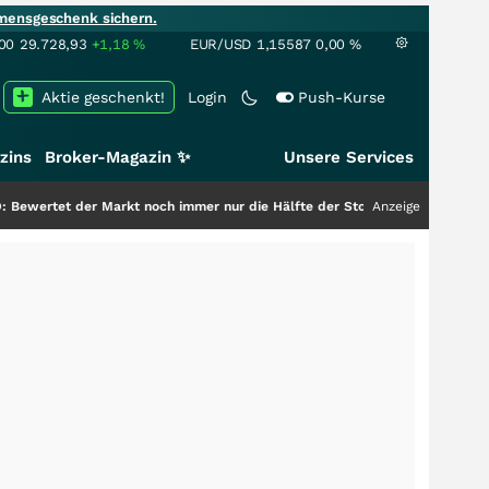
mensgeschenk sichern.
00
29.728,93
+1,18
%
EUR/USD
1,15587
0,00
%
Aktie geschenkt!
Login
Push-Kurse
zins
Broker-Magazin ✨
Unsere Services
r Markt noch immer nur die Hälfte der Story?
+++
Anzeige