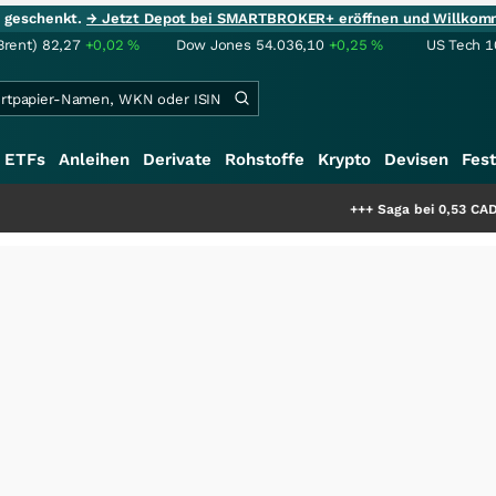
ie geschenkt.
→ Jetzt Depot bei SMARTBROKER+ eröffnen und Willkom
Brent)
82,27
+0,02
%
Dow Jones
54.036,10
+0,25
%
US Tech 1
ETFs
Anleihen
Derivate
Rohstoffe
Krypto
Devisen
Fest
+++
Saga bei 0,53 CAD: Bewertet de