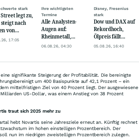
chwerte stark
Ihre wichtigsten
Disney, Fresenius
Street legt zu,
Termine
stark
Alle Analysten-
Dow und DAX auf
steigt nach
Augen auf:
Rekordhoch,
en von
Rheinmetall,
Ölpreis fällt
kom, Henkel
.26, 17:05
Deutsche Telekom,
weiter, Gold legt
06.08.26, 04:30
05.08.26, 16:40
Siemens, Airbnb &
zu
Lyft
ine signifikante Steigerung der Profitabilität. Die bereinigte
ährungsbereinigt um 400 Basispunkte auf 42,1 Prozent – ein
em mittelfristigen Ziel von 40 Prozent liegt. Der ausgewiesene
 Milliarden US-Dollar, was einem Anstieg von 38 Prozent
is traut sich 2025 mehr zu
tal hebt Novartis seine Jahresziele erneut an. Künftig rechnet
tzwachstum im hohen einstelligen Prozentbereich. Der
soll nun im niedrigen zweistelligen Prozentbereich zulegen.