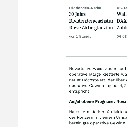
Dividenden-Radar
US-Te
30 Jahre
Wall 
Dividendenwachstum:
DAX 
Diese Aktie glänzt mit
Zahl
Traum-Renditen
Tele
vor 1 Stunde
06.08
Novartis verweist zudem auf e
operative Marge kletterte w
neuer Höchstwert, der über d
operative Gewinn lag bei 4,7
entspricht.
Angehobene Prognose: Novart
Nach dem starken Auftaktquar
der Konzern mit einem Umsa
bereinigte operative Gewinn 