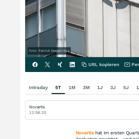
Foto: Patrick Seeger/dpa
URL kopieren
Per
Intraday
5T
1M
3M
1J
3J
5J
1
Novartis
12:58:20
Novartis
hat im ersten Quarta
Analysten erwartet – und zeig