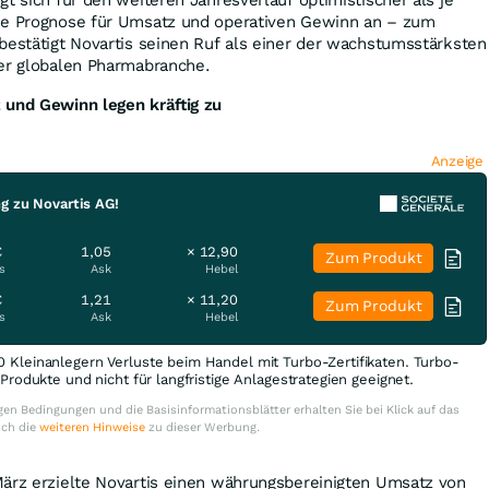
ne Prognose für Umsatz und operativen Gewinn an – zum
bestätigt Novartis seinen Ruf als einer der wachstumsstärksten
der globalen Pharmabranche.
 und Gewinn legen kräftig zu
Anzeige
g zu Novartis AG!
€
1,05
× 12,90
Zum Produkt
s
Ask
Hebel
€
1,21
× 11,20
Zum Produkt
s
Ask
Hebel
0 Kleinanlegern Verluste beim Handel mit Turbo-Zertifikaten. Turbo-
e Produkte und nicht für langfristige Anlagestrategien geeignet.
en Bedingungen und die Basisinformationsblätter erhalten Sie bei Klick auf das
uch die
weiteren Hinweise
zu dieser Werbung.
März erzielte Novartis einen währungsbereinigten Umsatz von