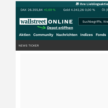
🎁 Ihre Lieblingsakt
DAX
26.355,84
+0,69
%
Gold
4.342,26
0,00
%
Öl (
Depot eröffnen
Aktien
Community
Nachrichten
Indizes
Fonds
NEWS TICKER