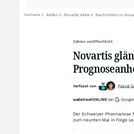
Aktien
Novartis Aktie
Nachrichten zu Nova
Startseite
Zahlen veröffentlicht
Novartis glä
Prognoseanh
Verfasst von
Pascal 
wallstreetONLINE
bei
Google
Der Schweizer Pharmariese No
zum neunten Mal in Folge se