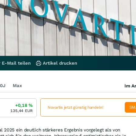
 E-Mail teilen
Artikel drucken
0J
Max
Im Ar
+0,18
%
SM
Novartis jetzt günstig handeln!
135,44
EUR
l 2025 ein deutlich stärkeres Ergebnis vorgelegt als von
t sich für den weiteren Jahresverlauf optimistischer als je