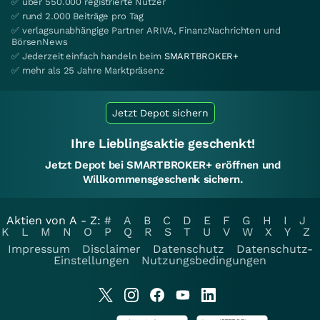
✅ über 550.000 registrierte Nutzer
✅ rund 2.000 Beiträge pro Tag
✅ verlagsunabhängige Partner ARIVA, FinanzNachrichten und
BörsenNews
✅ Jederzeit einfach handeln beim
SMARTBROKER+
✅ mehr als 25 Jahre Marktpräsenz
Jetzt Depot sichern
Ihre Lieblingsaktie geschenkt!
Jetzt Depot bei SMARTBROKER+ eröffnen und
Willkommensgeschenk sichern.
Aktien von A - Z:
#
A
B
C
D
E
F
G
H
I
J
K
L
M
N
O
P
Q
R
S
T
U
V
W
X
Y
Z
Impressum
Disclaimer
Datenschutz
Datenschutz-
Einstellungen
Nutzungsbedingungen