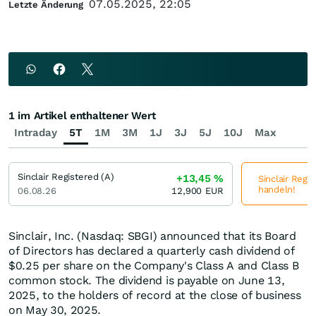
07.05.2025, 22:05
Letzte Änderung
1 im Artikel enthaltener Wert
Intraday
5T
1M
3M
1J
3J
5J
10J
Max
Sinclair Registered (A)
+13,45
%
Sinclair Regis
handeln!
06.08.26
12,900
EUR
Sinclair, Inc. (Nasdaq: SBGI) announced that its Board
of Directors has declared a quarterly cash dividend of
$0.25 per share on the Company's Class A and Class B
common stock. The dividend is payable on June 13,
2025, to the holders of record at the close of business
on May 30, 2025.