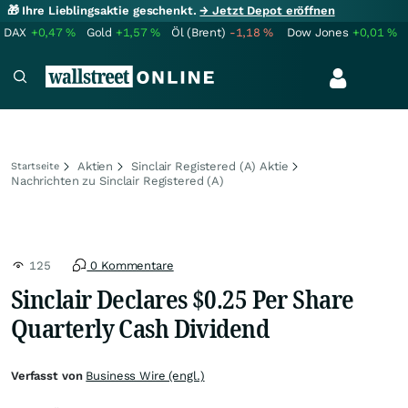
🎁 Ihre Lieblingsaktie geschenkt.
→ Jetzt Depot eröffnen
DAX
+0,47
%
Gold
+1,57
%
Öl (Brent)
-1,18
%
Dow Jones
+0,01
%
Aktien
Sinclair Registered (A) Aktie
Startseite
Nachrichten zu Sinclair Registered (A)
125
0 Kommentare
Sinclair Declares $0.25 Per Share
Quarterly Cash Dividend
Verfasst von
Business Wire (engl.)