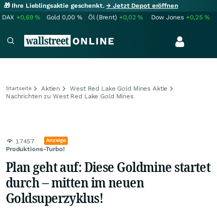
🎁 Ihre Lieblingsaktie geschenkt.
→ Jetzt Depot eröffnen
DAX
+0,69
%
Gold
0,00
%
Öl (Brent)
+0,02
%
Dow Jones
+0,25
%
Aktien
West Red Lake Gold Mines Aktie
Startseite
Nachrichten zu West Red Lake Gold Mines
Anzeige
17457
Produktions-Turbo!
Plan geht auf: Diese Goldmine startet
durch – mitten im neuen
Goldsuperzyklus!