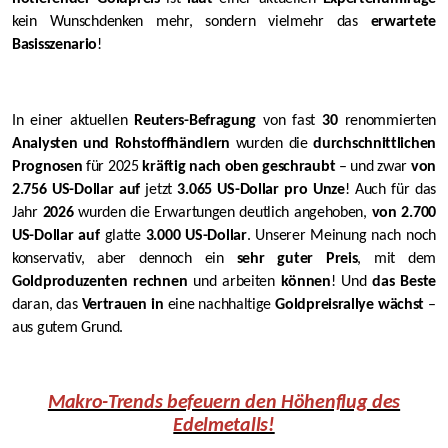
kein Wunschdenken mehr, sondern vielmehr das
erwartete
Basisszenario
!
In einer aktuellen
Reuters-Befragung
von fast
30
renommierten
Analysten und Rohstoffhändlern
wurden die
durchschnittlichen
Prognosen
für 2025
kräftig nach oben geschraubt
– und zwar
von
2.756 US-Dollar auf
jetzt
3.065 US-Dollar pro Unze
! Auch für das
Jahr
2026
wurden die Erwartungen deutlich angehoben,
von 2.700
US-Dollar auf
glatte
3.000 US-Dollar
. Unserer Meinung nach noch
konservativ, aber dennoch ein
sehr guter Preis
, mit dem
Goldproduzenten rechnen
und arbeiten
können
! Und
das Beste
daran, das
Vertrauen in
eine nachhaltige
Goldpreisrallye wächst
–
aus gutem Grund.
Makro-Trends befeuern den Höhenflug des
Edelmetalls!