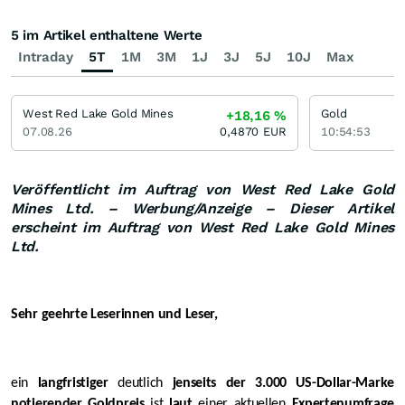
5 im Artikel enthaltene Werte
Intraday
5T
1M
3M
1J
3J
5J
10J
Max
West Red Lake Gold Mines
Gold
+18,16
%
07.08.26
0,4870
EUR
10:54:53
Veröffentlicht im Auftrag von West Red Lake Gold
Mines Ltd. – Werbung/Anzeige – Dieser Artikel
erscheint im Auftrag von West Red Lake Gold Mines
Ltd.
Sehr geehrte Leserinnen und Leser,
ein
langfristiger
deutlich
jenseits der 3.000 US-Dollar-Marke
notierender Goldpreis
ist
laut
einer aktuellen
Expertenumfrage