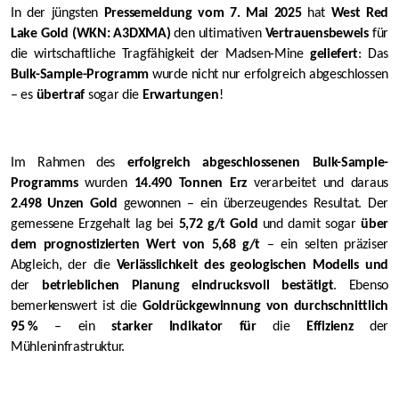
In der jüngsten
Pressemeldung vom 7. Mai 2025
hat
West Red
Lake Gold (WKN: A3DXMA)
den ultimativen
Vertrauensbeweis
für
die wirtschaftliche Tragfähigkeit der Madsen-Mine
geliefert
: Das
Bulk-Sample-Programm
wurde nicht nur erfolgreich abgeschlossen
– es
übertraf
sogar die
Erwartungen
!
Im Rahmen des
erfolgreich abgeschlossenen Bulk-Sample-
Programms
wurden
14.490 Tonnen Erz
verarbeitet und daraus
2.498 Unzen Gold
gewonnen – ein überzeugendes Resultat. Der
gemessene Erzgehalt lag bei
5,72 g/t Gold
und damit sogar
über
dem prognostizierten Wert von 5,68 g/t
– ein selten präziser
Abgleich, der die
Verlässlichkeit des geologischen Modells und
der
betrieblichen Planung eindrucksvoll bestätigt
. Ebenso
bemerkenswert ist die
Goldrückgewinnung von durchschnittlich
95 %
– ein
starker Indikator für
die
Effizienz
der
Mühleninfrastruktur.