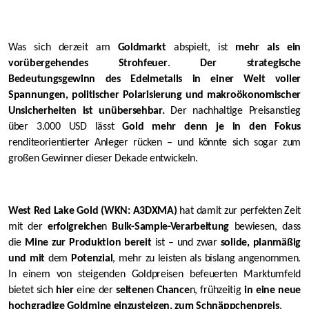
Was sich derzeit am
Goldmarkt
abspielt, ist
mehr als ein
vorübergehendes Strohfeuer
.
Der strategische
Bedeutungsgewinn des Edelmetalls in einer Welt voller
Spannungen, politischer Polarisierung und makroökonomischer
Unsicherheiten ist unübersehbar.
Der nachhaltige Preisanstieg
über 3.000 USD lässt
Gold mehr denn je in den Fokus
renditeorientierter Anleger rücken – und könnte sich sogar zum
großen Gewinner dieser Dekade entwickeln.
West Red Lake Gold (WKN: A3DXMA)
hat damit zur perfekten Zeit
mit der
erfolgreiche
n
Bulk-Sample-Verarbeitung
bewiesen, dass
die
Mine zur Produktion bereit
ist – und zwar
solide, planmäßig
und mit
dem
Potenzial
, mehr zu leisten als bislang angenommen.
In einem von steigenden Goldpreisen befeuerten Marktumfeld
bietet sich
hier
eine der
seltene
n
Chance
n, frühzeitig
in eine neue
hochgradige Goldmine einzusteigen, zum Schnäppchenpreis
.