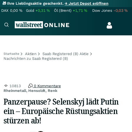
🎁 Ihre Lieblingsaktie geschenkt.
→ Jetzt Depot eröffnen
DAX
0,00
%
Gold
+0,31
%
Öl (Brent)
+1,71
%
Dow Jones
-0,03
%
Aktien
Saab Registered (B) Aktie
Startseite
Nachrichten zu Saab Registered (B)
10813
0 Kommentare
Rheinmetall, Hensoldt, Renk
Panzerpause? Selenskyj lädt Putin
ein – Europäische Rüstungsaktien
stürzen ab!