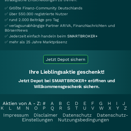
✅ Größte Finanz-Community Deutschlands
✅ über 550.000 registrierte Nutzer
✅ rund 2.000 Beiträge pro Tag
✅ verlagsunabhängige Partner ARIVA, FinanzNachrichten und
BörsenNews
✅ Jederzeit einfach handeln beim
SMARTBROKER+
✅ mehr als 25 Jahre Marktpräsenz
Jetzt Depot sichern
Ihre Lieblingsaktie geschenkt!
Jetzt Depot bei SMARTBROKER+ eröffnen und
Willkommensgeschenk sichern.
Aktien von A - Z:
#
A
B
C
D
E
F
G
H
I
J
K
L
M
N
O
P
Q
R
S
T
U
V
W
X
Y
Z
Impressum
Disclaimer
Datenschutz
Datenschutz-
Einstellungen
Nutzungsbedingungen