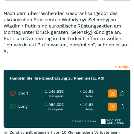
Nach dem überraschenden Gesprächsangebot des
ukrainischen Präsidenten Wolodymyr Selenskyj an
Wladimir Putin sind europäische Rüstungsaktien am
Montag unter Druck geraten. Selenskyj kündigte an,
Putin am Donnerstag in der Türkei treffen zu wollen.
"Ich werde auf Putin warten, persönlich", schrieb er auf
X.
Anzeige
Handeln Sie Ihre Einschätzung zu Rheinmetall AG!
1.246,53€
× 10,63
Short
Basispreis
Hebel
1.050,00€
× 10,63
Long
Basispreis
Hebel
Präsentiert von
Im Durchschnitt erleiden 7 von 10 Kleinanlegern Verluste beim