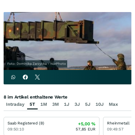
Foto: Dominika Zarzycka - NurPhoto
8 im Artikel enthaltene Werte
Intraday
5T
1M
3M
1J
3J
5J
10J
Max
Saab Registered (B)
Rheinmetall
+5,00
%
09:50:10
57,85
EUR
09:49:57