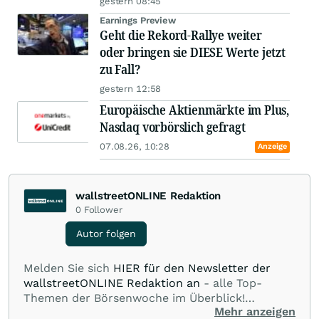
gestern 08:45
Earnings Preview
Geht die Rekord-Rallye weiter
oder bringen sie DIESE Werte jetzt
zu Fall?
gestern 12:58
Europäische Aktienmärkte im Plus,
Nasdaq vorbörslich gefragt
07.08.26, 10:28
Anzeige
wallstreetONLINE Redaktion
0
Follower
Autor folgen
Melden Sie sich
HIER für den Newsletter der
wallstreetONLINE Redaktion an
- alle Top-
Themen der Börsenwoche im Überblick!
Mehr anzeigen
Verpassen Sie kein wichtiges Anleger-Thema!
Für