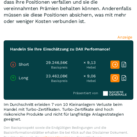
dass ihre Positionen verfallen und sie die
vereinnahmten Prämien behalten können. Anderenfalls
müssen sie diese Positionen absichern, was mit mehr
oder weniger Kosten verbunden ist.
Anzeige
Handeln Sie Ihre Einschätzung zu DAX Performance!
29.246,56€
× 9,13
Short
Basispreis
Hebel
23.462,08€
× 9,06
Long
Basispreis
Hebel
Präsentiert von
Im Durchschnitt erleiden 7 von 10 Kleinanlegern Verluste beim
Handel mit Turbo-Zertifikaten. Turbo-Zertifikate sind hoch
risikoreiche Produkte und nicht für langfristige Anlagestrategien
geeignet.
Den Basisprospekt sowie die Endgültigen Bedingungen und die
Basisinformationsblätter erhalten Sie bei Klick auf das Disclaimer Dokument.