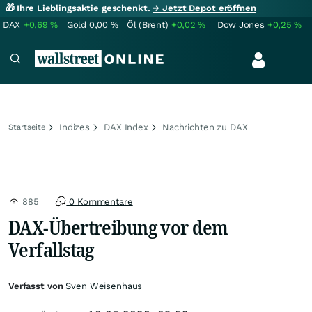
🎁 Ihre Lieblingsaktie geschenkt.
→ Jetzt Depot eröffnen
DAX
+0,69
%
Gold
0,00
%
Öl (Brent)
+0,02
%
Dow Jones
+0,25
%
Indizes
DAX Index
Nachrichten zu DAX
Startseite
885
0 Kommentare
DAX-Übertreibung vor dem
Verfallstag
Verfasst von
Sven Weisenhaus