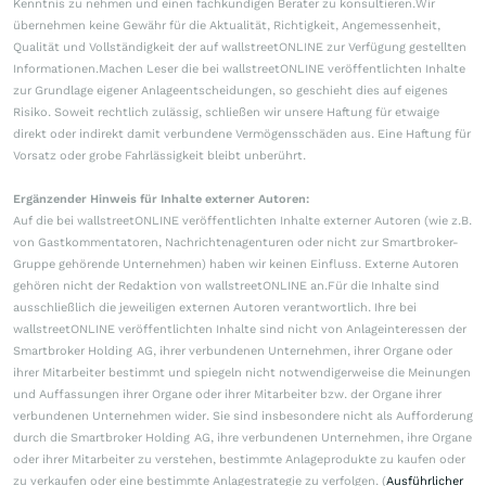
Kenntnis zu nehmen und einen fachkundigen Berater zu konsultieren.Wir
übernehmen keine Gewähr für die Aktualität, Richtigkeit, Angemessenheit,
Qualität und Vollständigkeit der auf wallstreetONLINE zur Verfügung gestellten
Informationen.Machen Leser die bei wallstreetONLINE veröffentlichten Inhalte
zur Grundlage eigener Anlageentscheidungen, so geschieht dies auf eigenes
Risiko. Soweit rechtlich zulässig, schließen wir unsere Haftung für etwaige
direkt oder indirekt damit verbundene Vermögensschäden aus. Eine Haftung für
Vorsatz oder grobe Fahrlässigkeit bleibt unberührt.
Ergänzender Hinweis für Inhalte externer Autoren:
Auf die bei wallstreetONLINE veröffentlichten Inhalte externer Autoren (wie z.B.
von Gastkommentatoren, Nachrichtenagenturen oder nicht zur Smartbroker-
Gruppe gehörende Unternehmen) haben wir keinen Einfluss. Externe Autoren
gehören nicht der Redaktion von wallstreetONLINE an.Für die Inhalte sind
ausschließlich die jeweiligen externen Autoren verantwortlich. Ihre bei
wallstreetONLINE veröffentlichten Inhalte sind nicht von Anlageinteressen der
Smartbroker Holding AG, ihrer verbundenen Unternehmen, ihrer Organe oder
ihrer Mitarbeiter bestimmt und spiegeln nicht notwendigerweise die Meinungen
und Auffassungen ihrer Organe oder ihrer Mitarbeiter bzw. der Organe ihrer
verbundenen Unternehmen wider. Sie sind insbesondere nicht als Aufforderung
durch die Smartbroker Holding AG, ihre verbundenen Unternehmen, ihre Organe
oder ihrer Mitarbeiter zu verstehen, bestimmte Anlageprodukte zu kaufen oder
zu verkaufen oder eine bestimmte Anlagestrategie zu verfolgen. (
Ausführlicher