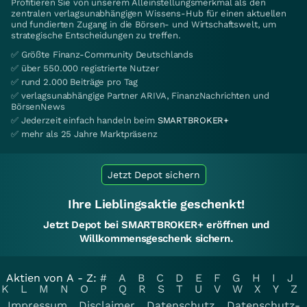
Profitieren Sie von unserem Alleinstellungsmerkmal als den
zentralen verlagsunabhängigen Wissens-Hub für einen aktuellen
und fundierten Zugang in die Börsen- und Wirtschaftswelt, um
strategische Entscheidungen zu treffen.
✅ Größte Finanz-Community Deutschlands
✅ über 550.000 registrierte Nutzer
✅ rund 2.000 Beiträge pro Tag
✅ verlagsunabhängige Partner ARIVA, FinanzNachrichten und
BörsenNews
✅ Jederzeit einfach handeln beim
SMARTBROKER+
✅ mehr als 25 Jahre Marktpräsenz
Jetzt Depot sichern
Ihre Lieblingsaktie geschenkt!
Jetzt Depot bei SMARTBROKER+ eröffnen und
Willkommensgeschenk sichern.
Aktien von A - Z:
#
A
B
C
D
E
F
G
H
I
J
K
L
M
N
O
P
Q
R
S
T
U
V
W
X
Y
Z
Impressum
Disclaimer
Datenschutz
Datenschutz-