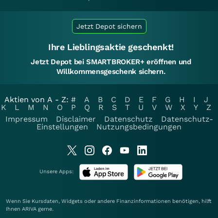
Jetzt Depot sichern
Ihre Lieblingsaktie geschenkt!
Jetzt Depot bei SMARTBROKER+ eröffnen und
Willkommensgeschenk sichern.
Aktien von A - Z:
#
A
B
C
D
E
F
G
H
I
J
K
L
M
N
O
P
Q
R
S
T
U
V
W
X
Y
Z
Impressum
Disclaimer
Datenschutz
Datenschutz-
Einstellungen
Nutzungsbedingungen
Unsere Apps:
Wenn Sie Kursdaten, Widgets oder andere Finanzinformationen benötigen, hilft
Ihnen
ARIVA
gerne.