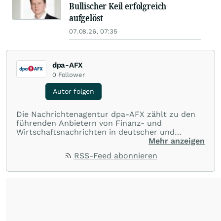
Bullischer Keil erfolgreich
aufgelöst
07.08.26, 07:35
dpa-AFX
0
Follower
Autor folgen
Die Nachrichtenagentur dpa-AFX zählt zu den
führenden Anbietern von Finanz- und
Wirtschaftsnachrichten in deutscher und
englischer Sprache. Gestützt auf ein
Mehr anzeigen
internationales Agentur-Netzwerk berichtet
RSS-Feed abonnieren
dpa-AFX unabhängig, zuverlässig und schnell
von allen wichtigen Finanzstandorten der Welt.
Die Nutzung der Inhalte in Form eines RSS-
Feeds ist ausschließlich für private und nicht
kommerzielle Internetangebote zulässig. Eine
dauerhafte Archivierung der dpa-AFX-
Nachrichten auf diesen Seiten ist nicht zulässig.