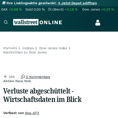
🎁 Ihre Lieblingsaktie geschenkt.
→ Jetzt Depot eröffnen
DAX
+0,69
%
Gold
0,00
%
Öl (Brent)
+0,18
%
Dow Jones
+0,25
%
Indizes
Dow Jones Index
Startseite
Nachrichten zu Dow Jones
389
0 Kommentare
Aktien New York
Verluste abgeschüttelt -
Wirtschaftsdaten im Blick
Verfasst von
dpa-AFX