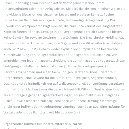
Leser, unabhängig von ihrer konkreten Vermögenssituation, ihrem
Anlageverhalten oder ihren Anlagezielen. Sie berücksichtigen in keiner Weise die
individuelle Situation des einzelnen Lesers und ersetzen keine auf seine
individuellen Bedürfnisse ausgerichtete, fachkundige Anlageberatung.Der
Erwerb von Wertpapieren birgt Risiken, die zum Totalverlust des eingesetzten
Kapitals führen können. Etwaige in der Vergangenheit erzielte Gewinne bieten
keine Gewähr für etwaige Gewinne in der Zukunft. Die Smartbroker Holding AG,
ihre verbundenen Unternehmen, ihre Organe und ihre Mitarbeiter (nachfolgend
auch „wir“ bzw. „uns“) sichern weder explizit noch implizit eine bestimmte
Kursentwicklung von Anlageprodukten oder Anlageproduktklassen zu. Wir
empfehlen, vor jeder Anlageentscheidung die zum Anlageprodukt gesetzlich zur
Verfügung zu stellenden Informationen (z.B. den Verkaufsprospekt) zur
Kenntnis zu nehmen und einen fachkundigen Berater zu konsultieren.Wir
übernehmen keine Gewähr für die Aktualität, Richtigkeit, Angemessenheit,
Qualität und Vollständigkeit der auf wallstreetONLINE zur Verfügung gestellten
Informationen.Machen Leser die bei wallstreetONLINE veröffentlichten Inhalte
zur Grundlage eigener Anlageentscheidungen, so geschieht dies auf eigenes
Risiko. Soweit rechtlich zulässig, schließen wir unsere Haftung für etwaige
direkt oder indirekt damit verbundene Vermögensschäden aus. Eine Haftung für
Vorsatz oder grobe Fahrlässigkeit bleibt unberührt.
Ergänzender Hinweis für Inhalte externer Autoren: