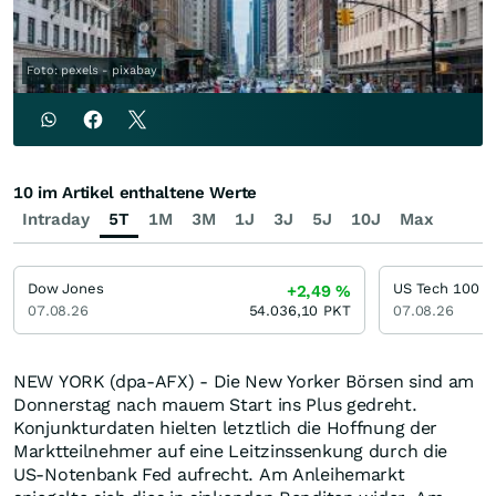
Foto: pexels - pixabay
10 im Artikel enthaltene Werte
Intraday
5T
1M
3M
1J
3J
5J
10J
Max
Dow Jones
US Tech 100
+2,49
%
07.08.26
54.036,10
PKT
07.08.26
NEW YORK (dpa-AFX) - Die New Yorker Börsen sind am
Donnerstag nach mauem Start ins Plus gedreht.
Konjunkturdaten hielten letztlich die Hoffnung der
Marktteilnehmer auf eine Leitzinssenkung durch die
US-Notenbank Fed aufrecht. Am Anleihemarkt