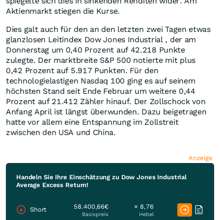
spiegelte sich dies in sinkenden Renditen wider. Am
Aktienmarkt stiegen die Kurse.
Dies galt auch für den an den letzten zwei Tagen etwas
glanzlosen Leitindex Dow Jones Industrial , der am
Donnerstag um 0,40 Prozent auf 42.218 Punkte
zulegte. Der marktbreite S&P 500 notierte mit plus
0,42 Prozent auf 5.917 Punkten. Für den
technologielastigen Nasdaq 100 ging es auf seinem
höchsten Stand seit Ende Februar um weitere 0,44
Prozent auf 21.412 Zähler hinauf. Der Zollschock von
Anfang April ist längst überwunden. Dazu beigetragen
hatte vor allem eine Entspannung im Zollstreit
zwischen den USA und China.
Anzeige
Handeln Sie Ihre Einschätzung zu Dow Jones Industrial
Average Excess Return!
58.400,66€
× 8,76
Short
Basispreis
Hebel