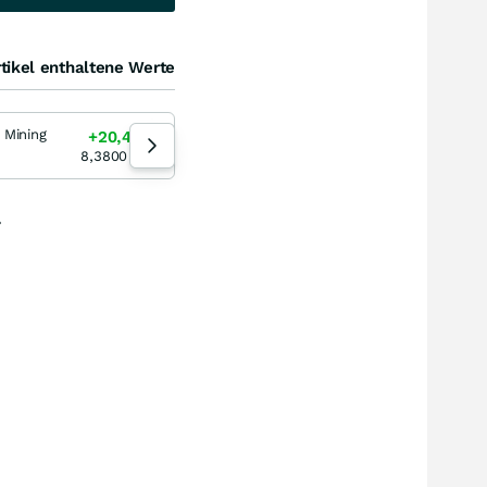
tikel enthaltene Werte
 Mining
Kinross Gold
Ar
+20,48
%
+18,99
%
22:00:00
22
8,3800
EUR
38,52
CAD