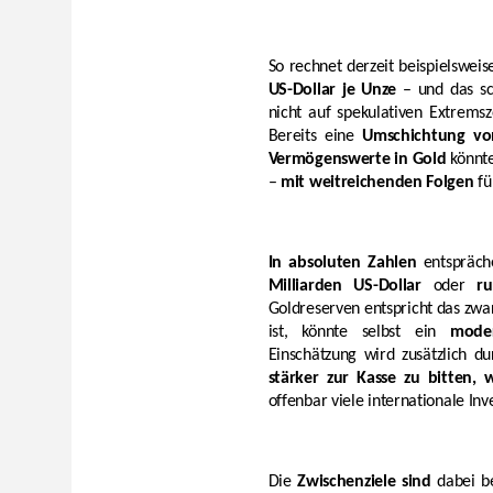
So rechnet derzeit beispielswei
US-Dollar je Unze
– und das sc
nicht auf spekulativen Extrems
Bereits eine
Umschichtung von
Vermögenswerte in Gold
könnte
–
mit weitreichenden Folgen
fü
In absoluten Zahlen
entspräch
Milliarden US-Dollar
oder
r
Goldreserven entspricht das zwa
ist, könnte selbst ein
moder
Einschätzung wird zusätzlich 
stärker zur Kasse zu bitten, 
offenbar viele internationale Inv
Die
Zwischenziele sind
dabei be