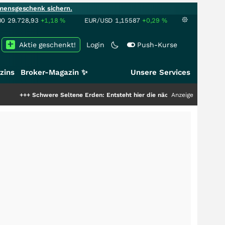
mensgeschenk sichern.
00
29.728,93
+1,18
%
EUR/USD
1,15587
+0,29
%
Aktie geschenkt!
Login
Push-Kurse
zins
Broker-Magazin ✨
Unsere Services
e Seltene Erden: Entsteht hier die nächste Milliardenstory?
Anzeige
+++