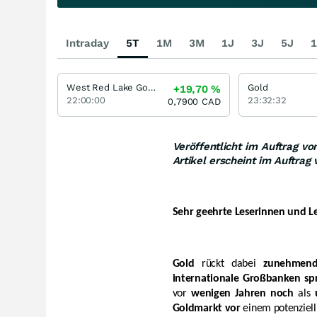
Intraday
5T
1M
3M
1J
3J
5J
1
West Red Lake Gold Mines
Gold
+19,70
%
22:00:00
23:32:32
0,7900
CAD
Veröffentlicht im Auftrag v
Artikel erscheint im Auftrag
Sehr geehrte Leserinnen und Le
Gold
rückt dabei
zunehmend
internationale Großbanken sp
vor
wenigen Jahren noch
als
Goldmarkt vor
einem potenziel