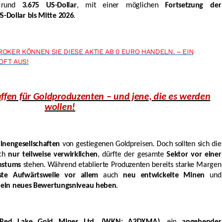
rund
3.675 US-Dollar
, mit einer möglichen
Fortsetzung der
-Dollar bis Mitte 2026
.
OKER KÖNNEN SIE DIESE AKTIE AB 0 EURO HANDELN. – EIN
OFT AUS!
ffen für Goldproduzenten – und jene, die es werden
wollen!
inengesellschaften
von gestiegenen Goldpreisen. Doch sollten sich die
ch
nur teilweise verwirklichen
, dürfte der gesamte
Sektor vor einer
hstums
stehen. Während etablierte Produzenten bereits starke Margen
ste Aufwärtswelle vor allem
auch
neu entwickelte Minen
und
 ein neues Bewertungsniveau heben
.
Red Lake Gold Mines Ltd. (WKN: A3DXMA)
, ein
angehender