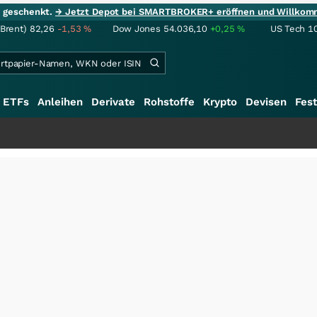
ie geschenkt.
→ Jetzt Depot bei SMARTBROKER+ eröffnen und Willkom
(Brent)
82,26
-1,53
%
Dow Jones
54.036,10
+0,25
%
US Tech 1
ETFs
Anleihen
Derivate
Rohstoffe
Krypto
Devisen
Fest
+++
Schwer