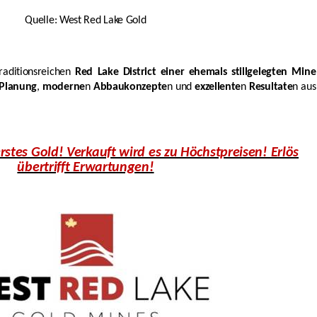
Quelle: West Red Lake Gold
raditionsreichen
Red Lake District einer ehemals stillgelegten Mine
Planung
,
moderne
n
Abbaukonzepte
n und
exzellente
n
Resultate
n aus
rstes Gold! Verkauft wird es zu Höchstpreisen! Erlös
übertrifft Erwartungen!