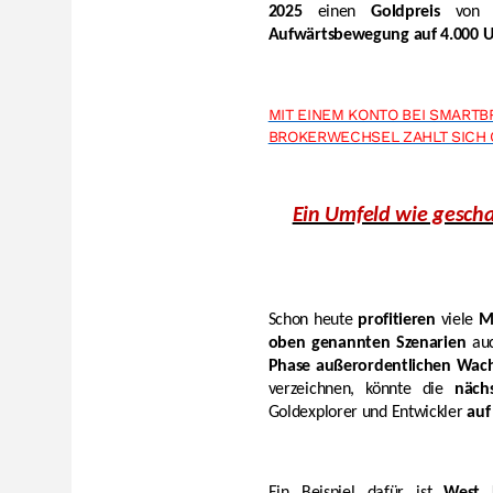
2025
einen
Goldpreis
von 
Aufwärtsbewegung auf 4.000 US
MIT EINEM KONTO BEI SMARTBR
BROKERWECHSEL ZAHLT SICH 
Ein Umfeld wie gescha
Schon heute
profitieren
viele
M
oben genannten Szenarien
au
Phase außerordentlichen Wac
verzeichnen, könnte die
näch
Goldexplorer und Entwickler
auf
Ein Beispiel dafür ist
West 