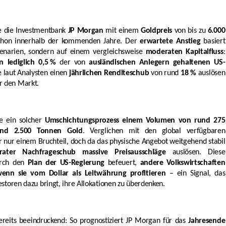
se die Investmentbank
JP Morgan
mit einem
Goldpreis
von bis zu
6.000
hon innerhalb der kommenden Jahre. Der
erwartete Anstieg
basiert
zenarien, sondern auf einem vergleichsweise
moderaten Kapitalfluss
:
 lediglich 0,5 %
der von
ausländischen Anlegern gehaltenen US-
 laut Analysten einen
jährlichen Renditeschub
von rund
18 %
auslösen
r den Markt.
e ein solcher
Umschichtungsprozess einem Volumen von rund 275
und 2.500 Tonnen Gold
. Verglichen mit den global verfügbaren
r nur einem Bruchteil, doch da das physische Angebot weitgehend stabil
ater Nachfrageschub massive Preisausschläge
auslösen. Diese
durch den
Plan der US-Regierung
befeuert,
andere Volkswirtschaften
wenn sie vom Dollar als Leitwährung profitieren
– ein Signal, das
estoren dazu bringt, ihre Allokationen zu überdenken.
reits beeindruckend: So prognostiziert JP Morgan für das
Jahresende