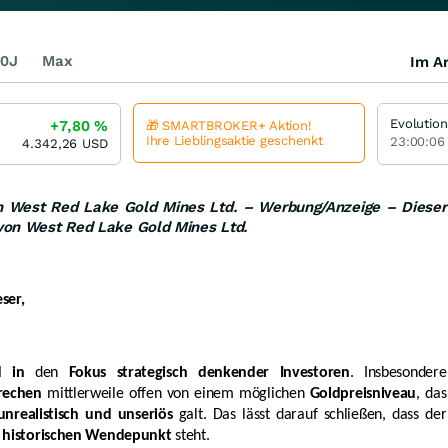
0J
Max
Im Ar
Evolution
+7,80
%
🎁 SMARTBROKER+ Aktion!
Ihre Lieblingsaktie geschenkt
23:00:06
4.342,26
USD
on West Red Lake Gold Mines Ltd. – Werbung/Anzeige – Dieser
 von West Red Lake Gold Mines Ltd.
ser,
 in
den
Fokus strategisch denkender Investoren
. Insbesondere
rechen
mittlerweile offen von einem möglichen
Goldpreisniveau
, das
unrealistisch und unseriös
galt. Das lässt darauf schließen, dass der
l
historischen Wendepunkt
steht.