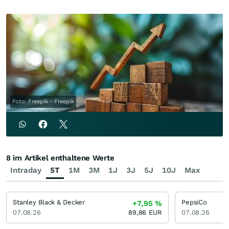
Foto: Freepik - Freepik
8 im Artikel enthaltene Werte
Intraday
5T
1M
3M
1J
3J
5J
10J
Max
Stanley Black & Decker
PepsiCo
+7,95
%
07.08.26
89,86
EUR
07.08.26