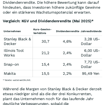
Dividendenrendite. Die höhere Bewertung kann darauf
hindeuten, dass Investoren höhere zukünftige Gewinne
oder ein stärkeres Wachstumspotenzial erwarten.
Vergleich: KGV und Dividendenrendite (Mai 2025)*
Kurs-Gewinn-
Unternehmen
Dividendenrendite
Jahresdividende
Verhältnis
Stanley Black &
3,28 US-
30,7
4,6%
Decker
Dollar
Illinois Tool
6,00 US-
21,2
2,4%
Works
Dollar
7,72 US-
Snap-on
15,4
2,4%
Dollar
Makita
15,5
2,2%
95,49 Yen
* Tabelle: wallstreetONLINE.
Während die Margen von Stanley Black & Decker derzeit
etwas niedriger sind als die der drei Konkurrenten,
plant das Unternehmen noch für das laufende Jahr
deutliche Verbesserungen, sobald die