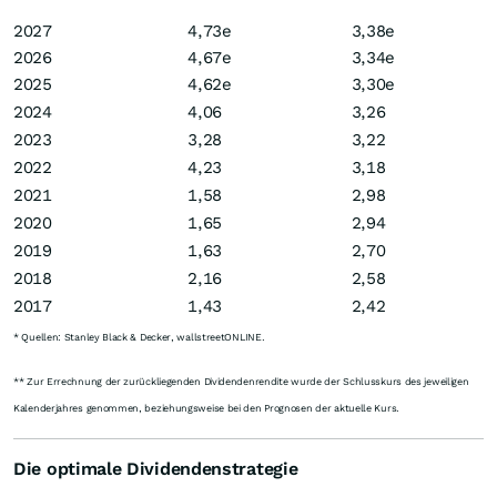
2027
4,73e
3,38e
2026
4,67e
3,34e
2025
4,62e
3,30e
2024
4,06
3,26
2023
3,28
3,22
2022
4,23
3,18
2021
1,58
2,98
2020
1,65
2,94
2019
1,63
2,70
2018
2,16
2,58
2017
1,43
2,42
* Quellen: Stanley Black & Decker, wallstreetONLINE.
** Zur Errechnung der zurückliegenden Dividendenrendite wurde der Schlusskurs des jeweiligen
Kalenderjahres genommen, beziehungsweise bei den Prognosen der aktuelle Kurs.
Die optimale Dividendenstrategie