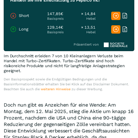
Handeln Sie Ihre Einschätzung zu PepsiCo Inc!
147,85€
× 14,84
Short
Basispreis
Hebel
129,14€
× 13,51
Long
Basispreis
Hebel
Präsentiert von
Im Durchschnitt erleiden 7 von 10 Kleinanlegern Verluste beim
Handel mit Turbo-Zertifikaten. Turbo-Zertifikate sind hoch
risikoreiche Produkte und nicht für langfristige Anlagestrategien
geeignet.
Den Basisprospekt sowie die Endgültigen Bedingungen und die
Basisinformationsblätter erhalten Sie bei Klick auf das Disclaimer Dokument.
Beachten Sie auch die
weiteren Hinweise
zu dieser Werbung.
Doch nun gibt es Anzeichen für eine Wende: Am
Montag, dem 12. Mai 2025, stieg die Aktie um knapp 16
Prozent, nachdem die USA und China eine 90-tägige
Reduzierung der gegenseitigen Zölle vereinbart hatten.
Diese Entwicklung verbessert die Geschäftsaussichten
für Stanley Black & Decker erheblich, da das