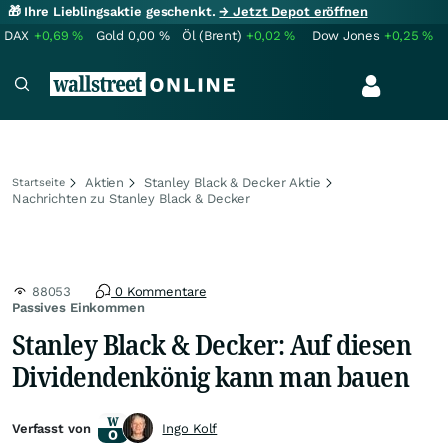
🎁 Ihre Lieblingsaktie geschenkt.
→ Jetzt Depot eröffnen
DAX
+0,69
%
Gold
0,00
%
Öl (Brent)
+0,02
%
Dow Jones
+0,25
%
Aktien
Stanley Black & Decker Aktie
Startseite
Nachrichten zu Stanley Black & Decker
88053
0 Kommentare
Passives Einkommen
Stanley Black & Decker: Auf diesen
Dividendenkönig kann man bauen
Verfasst von
Ingo Kolf