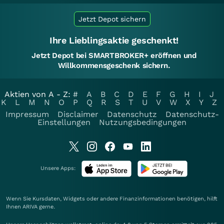
Jetzt Depot sichern
Ihre Lieblingsaktie geschenkt!
Jetzt Depot bei SMARTBROKER+ eröffnen und
Willkommensgeschenk sichern.
Aktien von A - Z:
#
A
B
C
D
E
F
G
H
I
J
K
L
M
N
O
P
Q
R
S
T
U
V
W
X
Y
Z
Impressum
Disclaimer
Datenschutz
Datenschutz-
Einstellungen
Nutzungsbedingungen
Unsere Apps:
Wenn Sie Kursdaten, Widgets oder andere Finanzinformationen benötigen, hilft
Ihnen
ARIVA
gerne.