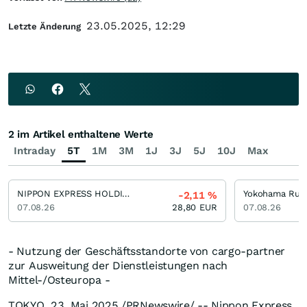
23.05.2025, 12:29
Letzte Änderung
2 im Artikel enthaltene Werte
Intraday
5T
1M
3M
1J
3J
5J
10J
Max
NIPPON EXPRESS HOLDINGS
Yokohama Rub
-2,11
%
07.08.26
28,80
EUR
07.08.26
- Nutzung der Geschäftsstandorte von cargo-partner
zur Ausweitung der Dienstleistungen nach
Mittel-/Osteuropa -
TOKYO
,
23. Mai 2025
/PRNewswire/ -- Nippon Express