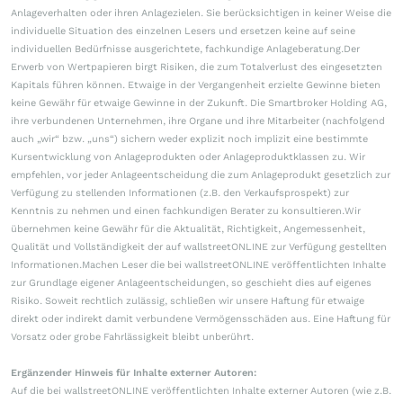
Anlageverhalten oder ihren Anlagezielen. Sie berücksichtigen in keiner Weise die
individuelle Situation des einzelnen Lesers und ersetzen keine auf seine
individuellen Bedürfnisse ausgerichtete, fachkundige Anlageberatung.Der
Erwerb von Wertpapieren birgt Risiken, die zum Totalverlust des eingesetzten
Kapitals führen können. Etwaige in der Vergangenheit erzielte Gewinne bieten
keine Gewähr für etwaige Gewinne in der Zukunft. Die Smartbroker Holding AG,
ihre verbundenen Unternehmen, ihre Organe und ihre Mitarbeiter (nachfolgend
auch „wir“ bzw. „uns“) sichern weder explizit noch implizit eine bestimmte
Kursentwicklung von Anlageprodukten oder Anlageproduktklassen zu. Wir
empfehlen, vor jeder Anlageentscheidung die zum Anlageprodukt gesetzlich zur
Verfügung zu stellenden Informationen (z.B. den Verkaufsprospekt) zur
Kenntnis zu nehmen und einen fachkundigen Berater zu konsultieren.Wir
übernehmen keine Gewähr für die Aktualität, Richtigkeit, Angemessenheit,
Qualität und Vollständigkeit der auf wallstreetONLINE zur Verfügung gestellten
Informationen.Machen Leser die bei wallstreetONLINE veröffentlichten Inhalte
zur Grundlage eigener Anlageentscheidungen, so geschieht dies auf eigenes
Risiko. Soweit rechtlich zulässig, schließen wir unsere Haftung für etwaige
direkt oder indirekt damit verbundene Vermögensschäden aus. Eine Haftung für
Vorsatz oder grobe Fahrlässigkeit bleibt unberührt.
Ergänzender Hinweis für Inhalte externer Autoren:
Auf die bei wallstreetONLINE veröffentlichten Inhalte externer Autoren (wie z.B.