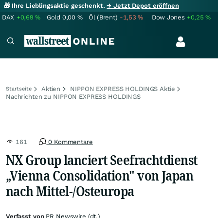
🎁 Ihre Lieblingsaktie geschenkt.
→ Jetzt Depot eröffnen
DAX
+0,69
%
Gold
0,00
%
Öl (Brent)
-1,53
%
Dow Jones
+0,25
%
Aktien
NIPPON EXPRESS HOLDINGS Aktie
Startseite
Nachrichten zu NIPPON EXPRESS HOLDINGS
161
0 Kommentare
NX Group lanciert Seefrachtdienst
„Vienna Consolidation" von Japan
nach Mittel-/Osteuropa
Verfasst von
PR Newswire (dt.)