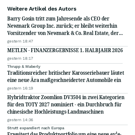
Weitere Artikel des Autors
Barry Gosin tritt zum Jahresende als CEO der
Newmark Group Inc. zurück; er bleibt weiterhin
Vorsitzender von Newmark & Co. Real Estate, der
operativen Gesellschaft von Newmark
gestern 18:47
METLEN - FINANZERGEBNISSE 1. HALBJAHR 2026
gestern 18:17
Thrupp & Maberly
Traditionsreicher britischer Karosseriebauer läutet
eine neue Ära maßgeschneiderter Automobile ein
gestern 16:19
Hybridtraktor Zoomlion DV3504 in zwei Kategorien
für den TOTY 2027 nominiert - ein Durchbruch für
chinesische Hochleistungs-Landmaschinen
gestern 14:36
Strutt expandiert nach Europa
Erweitert das Produktportfolio um eine neue ev¹e-