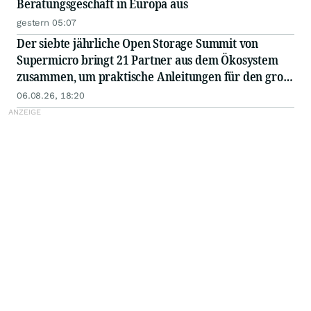
Beratungsgeschäft in Europa aus
gestern 05:07
Der siebte jährliche Open Storage Summit von
Supermicro bringt 21 Partner aus dem Ökosystem
zusammen, um praktische Anleitungen für den groß
angelegten Einsatz von KI in Unternehmen
06.08.26, 18:20
auszutauschen