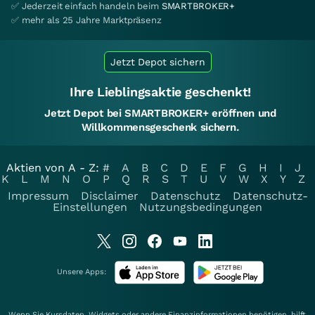
✅ Jederzeit einfach handeln beim
SMARTBROKER+
✅ mehr als 25 Jahre Marktpräsenz
Jetzt Depot sichern
Ihre Lieblingsaktie geschenkt!
Jetzt Depot bei SMARTBROKER+ eröffnen und
Willkommensgeschenk sichern.
Aktien von A - Z:
#
A
B
C
D
E
F
G
H
I
J
K
L
M
N
O
P
Q
R
S
T
U
V
W
X
Y
Z
Impressum
Disclaimer
Datenschutz
Datenschutz-
Einstellungen
Nutzungsbedingungen
Unsere Apps:
Wenn Sie Kursdaten, Widgets oder andere Finanzinformationen benötigen, hilft