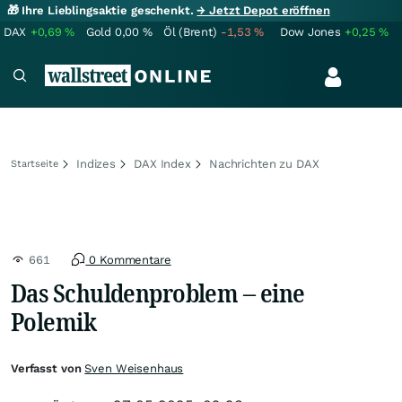
🎁 Ihre Lieblingsaktie geschenkt.
→ Jetzt Depot eröffnen
DAX
+0,69
%
Gold
0,00
%
Öl (Brent)
-1,53
%
Dow Jones
+0,25
%
Indizes
DAX Index
Nachrichten zu DAX
Startseite
661
0 Kommentare
Das Schuldenproblem – eine
Polemik
Verfasst von
Sven Weisenhaus