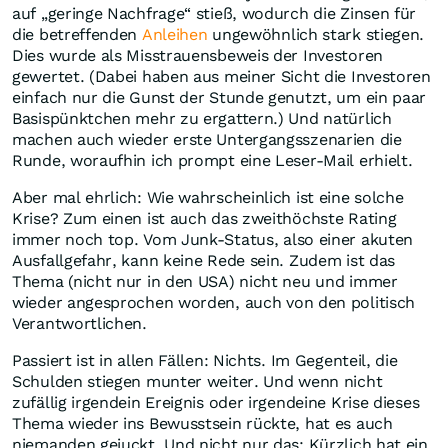
auf „geringe Nachfrage“ stieß, wodurch die Zinsen für
die betreffenden
Anleihen
ungewöhnlich stark stiegen.
Dies wurde als Misstrauensbeweis der Investoren
gewertet. (Dabei haben aus meiner Sicht die Investoren
einfach nur die Gunst der Stunde genutzt, um ein paar
Basispünktchen mehr zu ergattern.) Und natürlich
machen auch wieder erste Untergangsszenarien die
Runde, woraufhin ich prompt eine Leser-Mail erhielt.
Aber mal ehrlich: Wie wahrscheinlich ist eine solche
Krise? Zum einen ist auch das zweithöchste Rating
immer noch top. Vom Junk-Status, also einer akuten
Ausfallgefahr, kann keine Rede sein. Zudem ist das
Thema (nicht nur in den USA) nicht neu und immer
wieder angesprochen worden, auch von den politisch
Verantwortlichen.
Passiert ist in allen Fällen: Nichts. Im Gegenteil, die
Schulden stiegen munter weiter. Und wenn nicht
zufällig irgendein Ereignis oder irgendeine Krise dieses
Thema wieder ins Bewusstsein rückte, hat es auch
niemanden gejuckt. Und nicht nur das: Kürzlich hat ein