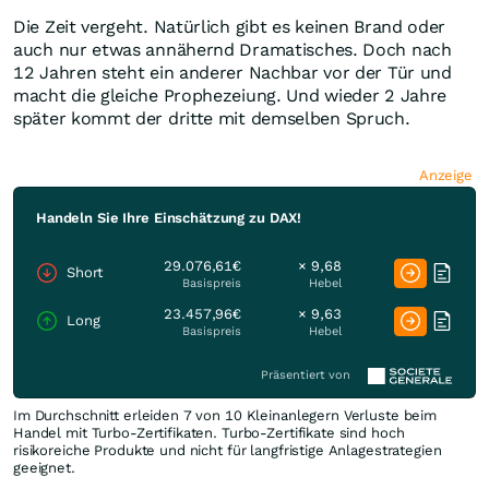
Die Zeit vergeht. Natürlich gibt es keinen Brand oder
auch nur etwas annähernd Dramatisches. Doch nach
12 Jahren steht ein anderer Nachbar vor der Tür und
macht die gleiche Prophezeiung. Und wieder 2 Jahre
später kommt der dritte mit demselben Spruch.
Anzeige
Handeln Sie Ihre Einschätzung zu DAX!
29.076,61€
× 9,68
Short
Basispreis
Hebel
23.457,96€
× 9,63
Long
Basispreis
Hebel
Präsentiert von
Im Durchschnitt erleiden 7 von 10 Kleinanlegern Verluste beim
Handel mit Turbo-Zertifikaten. Turbo-Zertifikate sind hoch
risikoreiche Produkte und nicht für langfristige Anlagestrategien
geeignet.