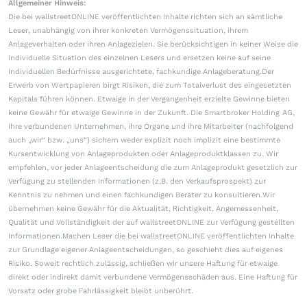
Allgemeiner Hinweis:
Die bei wallstreetONLINE veröffentlichten Inhalte richten sich an sämtliche
Leser, unabhängig von ihrer konkreten Vermögenssituation, ihrem
Anlageverhalten oder ihren Anlagezielen. Sie berücksichtigen in keiner Weise die
individuelle Situation des einzelnen Lesers und ersetzen keine auf seine
individuellen Bedürfnisse ausgerichtete, fachkundige Anlageberatung.Der
Erwerb von Wertpapieren birgt Risiken, die zum Totalverlust des eingesetzten
Kapitals führen können. Etwaige in der Vergangenheit erzielte Gewinne bieten
keine Gewähr für etwaige Gewinne in der Zukunft. Die Smartbroker Holding AG,
ihre verbundenen Unternehmen, ihre Organe und ihre Mitarbeiter (nachfolgend
auch „wir“ bzw. „uns“) sichern weder explizit noch implizit eine bestimmte
Kursentwicklung von Anlageprodukten oder Anlageproduktklassen zu. Wir
empfehlen, vor jeder Anlageentscheidung die zum Anlageprodukt gesetzlich zur
Verfügung zu stellenden Informationen (z.B. den Verkaufsprospekt) zur
Kenntnis zu nehmen und einen fachkundigen Berater zu konsultieren.Wir
übernehmen keine Gewähr für die Aktualität, Richtigkeit, Angemessenheit,
Qualität und Vollständigkeit der auf wallstreetONLINE zur Verfügung gestellten
Informationen.Machen Leser die bei wallstreetONLINE veröffentlichten Inhalte
zur Grundlage eigener Anlageentscheidungen, so geschieht dies auf eigenes
Risiko. Soweit rechtlich zulässig, schließen wir unsere Haftung für etwaige
direkt oder indirekt damit verbundene Vermögensschäden aus. Eine Haftung für
Vorsatz oder grobe Fahrlässigkeit bleibt unberührt.