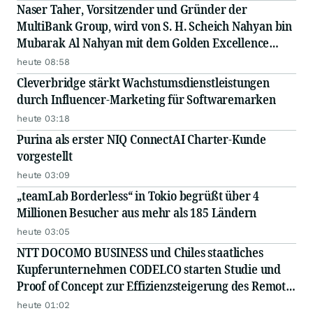
Naser Taher, Vorsitzender und Gründer der
MultiBank Group, wird von S. H. Scheich Nahyan bin
Mubarak Al Nahyan mit dem Golden Excellence
Award für herausragende Leistungen in den
heute 08:58
Bereichen FinTech, digitale Vermögenswerte und
Cleverbridge stärkt Wachstumsdienstleistungen
Blockchain ausgezeichnet
durch Influencer-Marketing für Softwaremarken
heute 03:18
Purina als erster NIQ ConnectAI Charter-Kunde
vorgestellt
heute 03:09
„teamLab Borderless“ in Tokio begrüßt über 4
Millionen Besucher aus mehr als 185 Ländern
heute 03:05
NTT DOCOMO BUSINESS und Chiles staatliches
Kupferunternehmen CODELCO starten Studie und
Proof of Concept zur Effizienzsteigerung des Remote-
Betriebs von Kupferminen mittels IOWN APN
heute 01:02