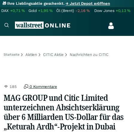
🎁 Ihre Lieblingsaktie geschenkt.
→ Jetzt Depot eröffnen
DAX
+0,71
%
Gold
+1,95
%
Öl (Brent)
-2,16
%
Dow Jones
+0,13
%
Aktien
CITIC Aktie
Nachrichten zu CITIC
Startseite
185
0 Kommentare
MAG GROUP und Citic Limited
unterzeichnen Absichtserklärung
über 6 Milliarden US-Dollar für das
„Keturah Ardh“-Projekt in Dubai