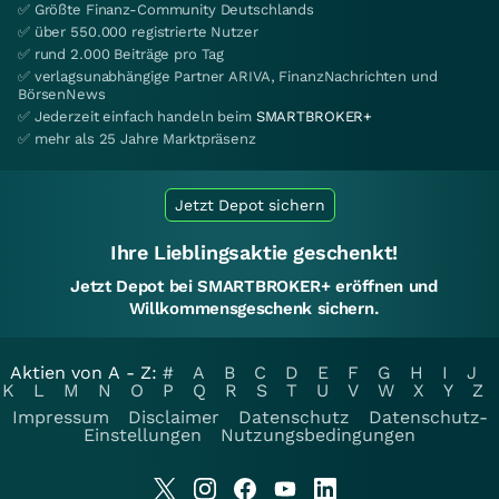
✅ Größte Finanz-Community Deutschlands
✅ über 550.000 registrierte Nutzer
✅ rund 2.000 Beiträge pro Tag
✅ verlagsunabhängige Partner ARIVA, FinanzNachrichten und
BörsenNews
✅ Jederzeit einfach handeln beim
SMARTBROKER+
✅ mehr als 25 Jahre Marktpräsenz
Jetzt Depot sichern
Ihre Lieblingsaktie geschenkt!
Jetzt Depot bei SMARTBROKER+ eröffnen und
Willkommensgeschenk sichern.
Aktien von A - Z:
#
A
B
C
D
E
F
G
H
I
J
K
L
M
N
O
P
Q
R
S
T
U
V
W
X
Y
Z
Impressum
Disclaimer
Datenschutz
Datenschutz-
Einstellungen
Nutzungsbedingungen