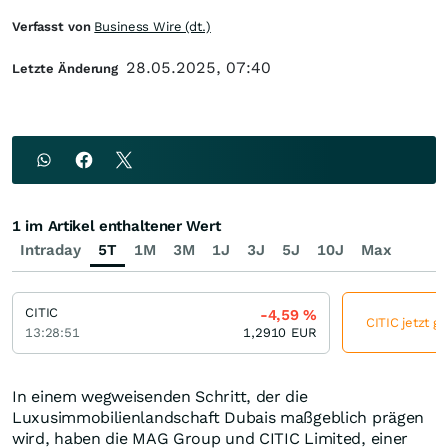
Verfasst von
Business Wire (dt.)
28.05.2025, 07:40
Letzte Änderung
1 im Artikel enthaltener Wert
Intraday
5T
1M
3M
1J
3J
5J
10J
Max
CITIC
-4,59
%
CITIC jetzt g
13:28:51
1,2910
EUR
In einem wegweisenden Schritt, der die
Luxusimmobilienlandschaft Dubais maßgeblich prägen
wird, haben die MAG Group und CITIC Limited, einer