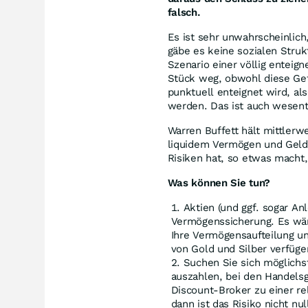
falsch.
Es ist sehr unwahrscheinlich
gäbe es keine sozialen Stru
Szenario einer völlig enteig
Stück weg, obwohl diese Gefa
punktuell enteignet wird, al
werden. Das ist auch wesentl
Warren Buffett hält mittlerw
liquidem Vermögen und Geldm
Risiken hat, so etwas macht, 
Was können Sie tun?
Aktien (und ggf. sogar Anl
Vermögenssicherung. Es wär
Ihre Vermögensaufteilung un
von Gold und Silber verfüg
Suchen Sie sich möglichs
auszahlen, bei den Handelsg
Discount-Broker zu einer re
dann ist das Risiko nicht nul