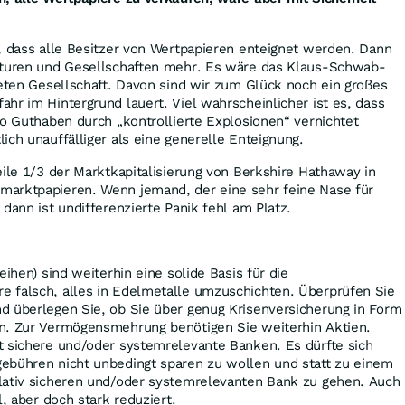
, dass alle Besitzer von Wertpapieren enteignet werden. Dann
kturen und Gesellschaften mehr. Es wäre das Klaus-Schwab-
neten Gesellschaft. Davon sind wir zum Glück noch ein großes
hr im Hintergrund lauert. Viel wahrscheinlicher ist es, dass
so Guthaben durch „kontrollierte Explosionen“ vernichtet
ich unauffälliger als eine generelle Enteignung.
eile 1/3 der Marktkapitalisierung von Berkshire Hathaway in
arktpapieren. Wenn jemand, der eine sehr feine Nase für
dann ist undifferenzierte Panik fehl am Platz.
eihen) sind weiterhin eine solide Basis für die
e falsch, alles in Edelmetalle umzuschichten. Überprüfen Sie
d überlegen Sie, ob Sie über genug Krisenversicherung in Form
en. Zur Vermögensmehrung benötigen Sie weiterhin Aktien.
t sichere und/oder systemrelevante Banken. Es dürfte sich
ebühren nicht unbedingt sparen zu wollen und statt zu einem
lativ sicheren und/oder systemrelevanten Bank zu gehen. Auch
l, aber doch stark reduziert.