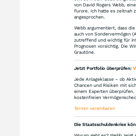
von David Rogers Webb, eine
Furore. Ich hatte es zeitnah
angesprochen.
Webb argumentiert, dass die
auch von Sondervermögen (Ak
zutreffend und wichtig für i
Prognosen vorsichtig. Die Wir
Grautöne.
Jetzt Portfolio überprüfen:
V
Jede Anlageklasse – ob Akti
Chancen und Risiken mit sich
einem Experten überprüfen.
kostenfreien Vermögenschecks
Termin vereinbaren
Die Staatsschuldenkrise kö
Worum geht es? Webb zeigt mi