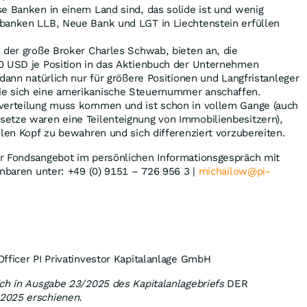
se Banken in einem Land sind, das solide ist und wenig
rbanken LLB, Neue Bank und LGT in Liechtenstein erfüllen
 der große Broker Charles Schwab, bieten an, die
50 USD je Position in das Aktienbuch der Unternehmen
 dann natürlich nur für größere Positionen und Langfristanleger
e sich eine amerikanische Steuernummer anschaffen.
verteilung muss kommen und ist schon in vollem Gange (auch
etze waren eine Teilenteignung von Immobilienbesitzern),
hlen Kopf zu bewahren und sich differenziert vorzubereiten.
r Fondsangebot im persönlichen Informationsgespräch mit
inbaren unter: +49 (0) 9151 – 726 956 3 |
michailow@pi-
fficer PI Privatinvestor Kapitalanlage GmbH
ch in Ausgabe 23/2025 des Kapitalanlagebriefs
DER
 2025 erschienen.