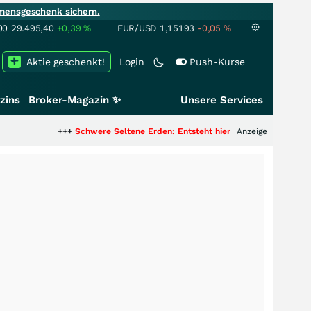
mensgeschenk sichern.
00
29.495,40
+0,39
%
EUR/USD
1,15193
-0,05
%
Aktie geschenkt!
Login
Push-Kurse
zins
Broker-Magazin ✨
Unsere Services
+++
Schwere Seltene Erden: Entsteht hier die nächste Milliardenstory?
Anzeige