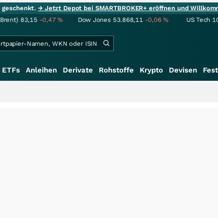
ie geschenkt.
→ Jetzt Depot bei SMARTBROKER+ eröffnen und Willkom
(Brent)
83,15
-0,47
%
Dow Jones
53.868,11
-0,06
%
US Tech 1
ETFs
Anleihen
Derivate
Rohstoffe
Krypto
Devisen
Fest