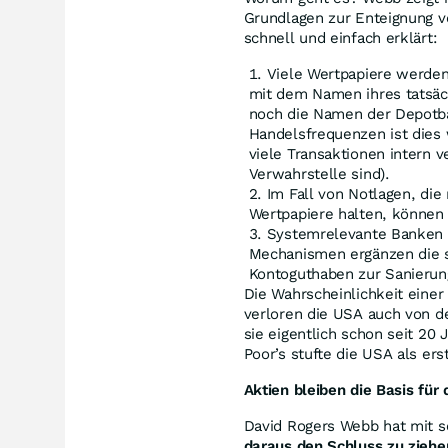
Grundlagen zur Enteignung v
schnell und einfach erklärt:
Viele Wertpapiere werde
mit dem Namen ihres tatsäc
noch die Namen der Depotba
Handelsfrequenzen ist dies
viele Transaktionen intern 
Verwahrstelle sind).
Im Fall von Notlagen, die 
Wertpapiere halten, können 
Systemrelevante Banken 
Mechanismen ergänzen die so
Kontoguthaben zur Sanieru
Die Wahrscheinlichkeit eine
verloren die USA auch von de
sie eigentlich schon seit 20
Poor’s stufte die USA als ers
Aktien bleiben die Basis für
David Rogers Webb hat mit s
daraus den Schluss zu ziehe