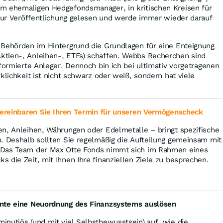
m ehemaligen Hedgefondsmanager, in kritischen Kreisen für
 zur Veröffentlichung gelesen und werde immer wieder darauf
 Behörden im Hintergrund die Grundlagen für eine Enteignung
tien-, Anleihen-, ETFs) schaffen. Webbs Recherchen sind
nformierte Anleger. Dennoch bin ich bei ultimativ vorgetragenen
klichkeit ist nicht schwarz oder weiß, sondern hat viele
ereinbaren Sie Ihren Termin für unseren Vermögenscheck
en, Anleihen, Währungen oder Edelmetalle – bringt spezifische
. Deshalb sollten Sie regelmäßig die Aufteilung gemeinsam mit
 Das Team der Max Otte Fonds nimmt sich im Rahmen eines
 die Zeit, mit Ihnen Ihre finanziellen Ziele zu besprechen.
nnte eine Neuordnung des Finanzsystems auslösen
nutiös (und mit viel Selbstbewusstsein) auf, wie die