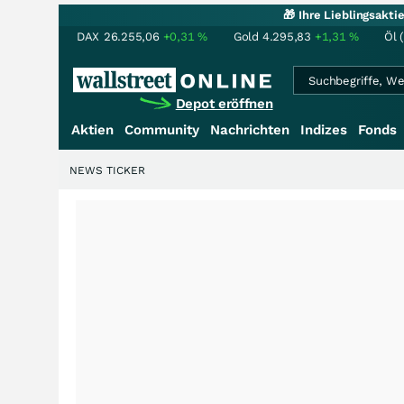
🎁 Ihre Lieblingsakt
DAX
26.255,06
+0,31
%
Gold
4.295,83
+1,31
%
Öl 
Depot eröffnen
Aktien
Community
Nachrichten
Indizes
Fonds
NEWS TICKER