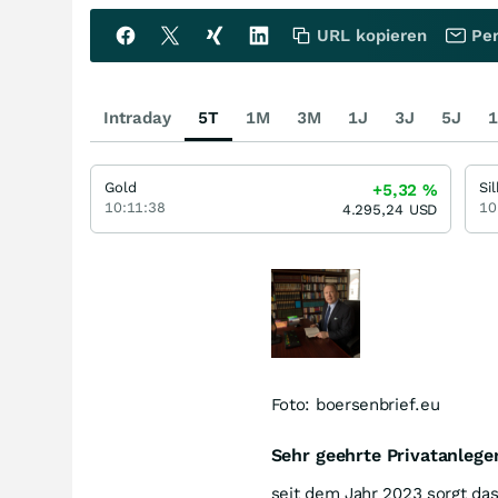
URL kopieren
Per
Intraday
5T
1M
3M
1J
3J
5J
1
Gold
Si
+5,32
%
10:11:38
10
4.295,24
USD
Foto: boersenbrief.eu
Sehr geehrte Privatanleger
seit dem Jahr 2023 sorgt das