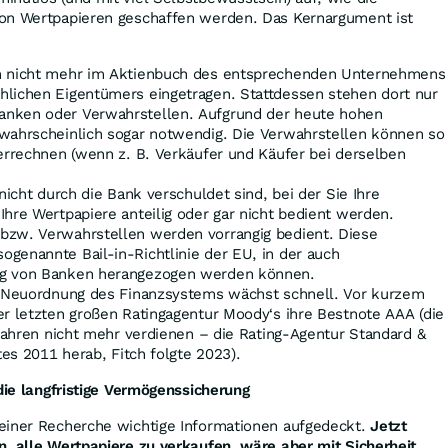
on Wertpapieren geschaffen werden. Das Kernargument ist
n nicht mehr im Aktienbuch des entsprechenden Unternehmens
hlichen Eigentümers eingetragen. Stattdessen stehen dort nur
nken oder Verwahrstellen. Aufgrund der heute hohen
 wahrscheinlich sogar notwendig. Die Verwahrstellen können so
verrechnen (wenn z. B. Verkäufer und Käufer bei derselben
nicht durch die Bank verschuldet sind, bei der Sie Ihre
Ihre Wertpapiere anteilig oder gar nicht bedient werden.
bzw. Verwahrstellen werden vorrangig bedient. Diese
genannte Bail-in-Richtlinie der EU, in der auch
ng von Banken herangezogen werden können.
r Neuordnung des Finanzsystems wächst schnell. Vor kurzem
r letzten großen Ratingagentur Moody‘s ihre Bestnote AAA (die
 Jahren nicht mehr verdienen – die Rating-Agentur Standard &
tes 2011 herab, Fitch folgte 2023).
 die langfristige Vermögenssicherung
einer Recherche wichtige Informationen aufgedeckt.
Jetzt
n, alle Wertpapiere zu verkaufen, wäre aber mit Sicherheit