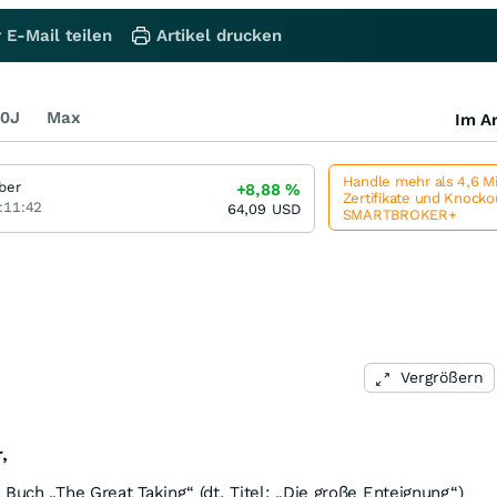
 E-Mail teilen
Artikel drucken
0J
Max
Im Ar
Handle mehr als 4,6 M
lber
+8,88
%
Zertifikate und Knock
:11:42
64,09
USD
SMARTBROKER+
Vergrößern
,
 Buch „The Great Taking“ (dt. Titel: „Die große Enteignung“)