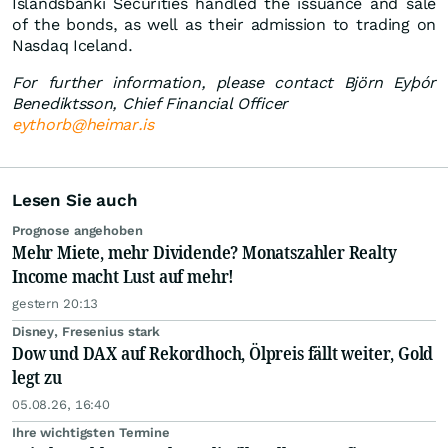
Íslandsbanki Securities handled the issuance and sale
of the bonds, as well as their admission to trading on
Nasdaq Iceland.
For
further
information
,
plea
se
conta
ct
Björn Eyþór
Benediktsson
,
Chief
Financial Officer
eythorb@heimar.is
Lesen Sie auch
Prognose angehoben
Mehr Miete, mehr Dividende? Monatszahler Realty
Income macht Lust auf mehr!
gestern 20:13
Disney, Fresenius stark
Dow und DAX auf Rekordhoch, Ölpreis fällt weiter, Gold
legt zu
05.08.26, 16:40
Ihre wichtigsten Termine