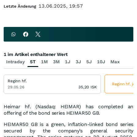
13.06.2025, 19:57
Letzte Änderung
1 im Artikel enthaltener Wert
Intraday
5T
1M
3M
1J
3J
5J
10J
Max
Reginn hf.
Reginn hf. je
29.05.26
35,20
ISK
Heimar hf. (Nasdaq: HEIMAR) has completed an
offering of the bond series HEIMAR50 GB.
HEIMAR50 GB is a green, inflation-linked bond series
secured by the company’s general security