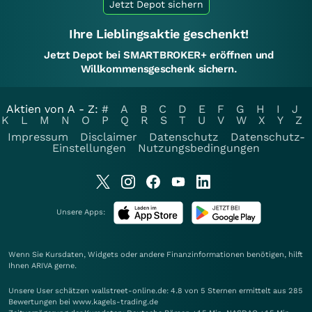
Jetzt Depot sichern
Ihre Lieblingsaktie geschenkt!
Jetzt Depot bei SMARTBROKER+ eröffnen und
Willkommensgeschenk sichern.
Aktien von A - Z:
#
A
B
C
D
E
F
G
H
I
J
K
L
M
N
O
P
Q
R
S
T
U
V
W
X
Y
Z
Impressum
Disclaimer
Datenschutz
Datenschutz-
Einstellungen
Nutzungsbedingungen
Unsere Apps:
Wenn Sie Kursdaten, Widgets oder andere Finanzinformationen benötigen, hilft
Ihnen
ARIVA
gerne.
Unsere User schätzen wallstreet-online.de: 4.8 von 5 Sternen ermittelt aus 285
Bewertungen bei www.kagels-trading.de