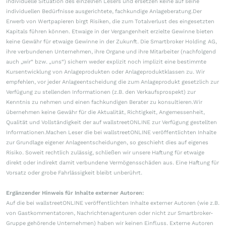
individuelle Situation des einzelnen Lesers und ersetzen keine auf seine
individuellen Bedürfnisse ausgerichtete, fachkundige Anlageberatung.Der
Erwerb von Wertpapieren birgt Risiken, die zum Totalverlust des eingesetzten
Kapitals führen können. Etwaige in der Vergangenheit erzielte Gewinne bieten
keine Gewähr für etwaige Gewinne in der Zukunft. Die Smartbroker Holding AG,
ihre verbundenen Unternehmen, ihre Organe und ihre Mitarbeiter (nachfolgend
auch „wir“ bzw. „uns“) sichern weder explizit noch implizit eine bestimmte
Kursentwicklung von Anlageprodukten oder Anlageproduktklassen zu. Wir
empfehlen, vor jeder Anlageentscheidung die zum Anlageprodukt gesetzlich zur
Verfügung zu stellenden Informationen (z.B. den Verkaufsprospekt) zur
Kenntnis zu nehmen und einen fachkundigen Berater zu konsultieren.Wir
übernehmen keine Gewähr für die Aktualität, Richtigkeit, Angemessenheit,
Qualität und Vollständigkeit der auf wallstreetONLINE zur Verfügung gestellten
Informationen.Machen Leser die bei wallstreetONLINE veröffentlichten Inhalte
zur Grundlage eigener Anlageentscheidungen, so geschieht dies auf eigenes
Risiko. Soweit rechtlich zulässig, schließen wir unsere Haftung für etwaige
direkt oder indirekt damit verbundene Vermögensschäden aus. Eine Haftung für
Vorsatz oder grobe Fahrlässigkeit bleibt unberührt.
Ergänzender Hinweis für Inhalte externer Autoren:
Auf die bei wallstreetONLINE veröffentlichten Inhalte externer Autoren (wie z.B.
von Gastkommentatoren, Nachrichtenagenturen oder nicht zur Smartbroker-
Gruppe gehörende Unternehmen) haben wir keinen Einfluss. Externe Autoren