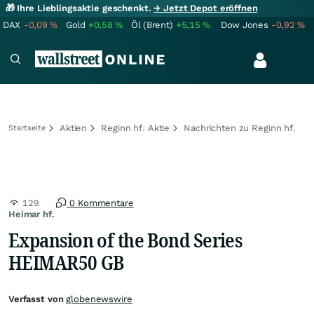
🎁 Ihre Lieblingsaktie geschenkt.
→ Jetzt Depot eröffnen
DAX
-0,09
%
Gold
+0,58
%
Öl (Brent)
+5,15
%
Dow Jones
-0,92
%
Aktien
Reginn hf. Aktie
Nachrichten zu Reginn hf.
Startseite
129
0 Kommentare
Heimar hf.
Expansion of the Bond Series
HEIMAR50 GB
Verfasst von
globenewswire