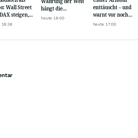
Währung der Welt
o: Wall Street
enttäuscht – und
hängt die
DAX steigen,
warnt vor noch
Konkurrenz ab
heute 18:00
 glänzt
schwächeren
 18:38
heute 17:00
Geschäften
entar