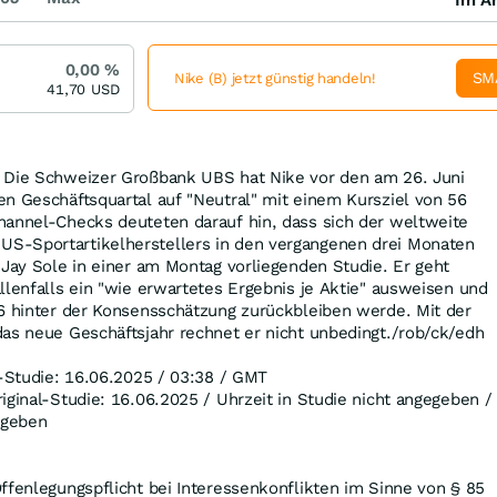
0,00
%
SM
Nike (B) jetzt günstig handeln!
41,70
USD
 Die Schweizer Großbank UBS hat Nike vor den am 26. Juni
n Geschäftsquartal auf "Neutral" mit einem Kursziel von 56
hannel-Checks deuteten darauf hin, dass sich der weltweite
S-Sportartikelherstellers in den vergangenen drei Monaten
 Jay Sole in einer am Montag vorliegenden Studie. Er geht
llenfalls ein "wie erwartetes Ergebnis je Aktie" ausweisen und
26 hinter der Konsensschätzung zurückbleiben werde. Mit der
as neue Geschäftsjahr rechnet er nicht unbedingt./rob/ck/edh
l-Studie: 16.06.2025 / 03:38 / GMT
iginal-Studie: 16.06.2025 / Uhrzeit in Studie nicht angegeben /
egeben
ffenlegungspflicht bei Interessenkonflikten im Sinne von § 85