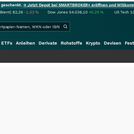
ie geschenkt.
→ Jetzt Depot bei SMARTBROKER+ eröffnen und Willkom
(Brent)
82,26
-1,53
%
Dow Jones
54.036,10
+0,25
%
US Tech 1
ETFs
Anleihen
Derivate
Rohstoffe
Krypto
Devisen
Fest