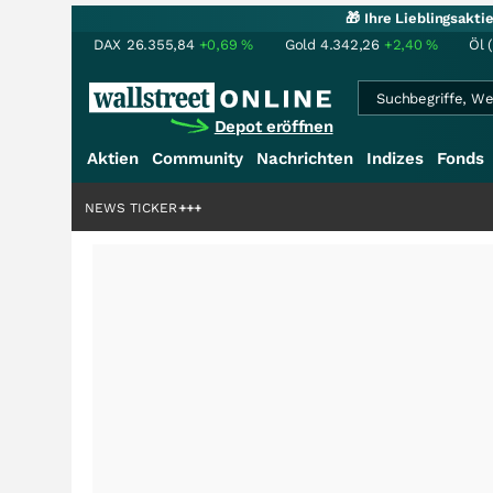
🎁 Ihre Lieblingsakt
DAX
26.355,84
+0,69
%
Gold
4.342,26
+2,40
%
Öl 
Depot eröffnen
Aktien
Community
Nachrichten
Indizes
Fonds
iardenstory?
+++
NEWS TICKER