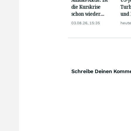
die Kurskrise
Turb
schon wieder
und 
abgehakt?
Gold
03.08.26, 15:35
heute
Schreibe Deinen Komm