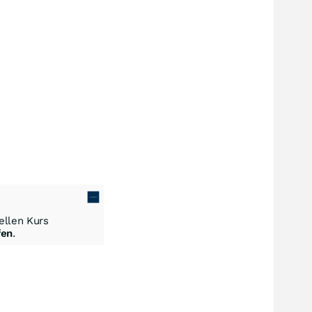
llen Kurs
fen
.