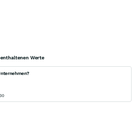
ock-Out-Suche
Optionsschein-Suche
Zertifikate-Suche
e enthaltenen Werte
 Unternehmen?
:30