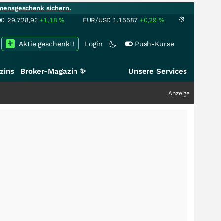
mensgeschenk sichern.
00
29.728,93
+1,18
%
EUR/USD
1,15587
+0,29
%
Aktie geschenkt!
Login
Push-Kurse
zins
Broker-Magazin ✨
Unsere Services
Anzeige