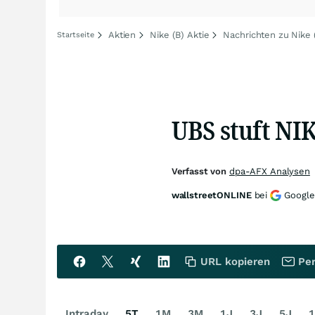
Aktien
Nike (B) Aktie
Nachrichten zu Nike 
Startseite
UBS stuft NIK
Verfasst von
dpa-AFX Analysen
wallstreetONLINE
bei
Google
URL kopieren
Per
Intraday
5T
1M
3M
1J
3J
5J
1