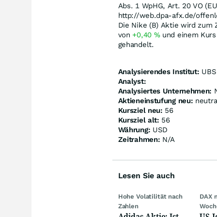
Abs. 1 WpHG, Art. 20 VO (EU
http://web.dpa-afx.de/offenl
Die Nike (B) Aktie wird zum 
von
+0,40
%
und einem Kurs
gehandelt.
Analysierendes Institut:
UBS
Analyst:
Analysiertes Unternehmen:
N
Aktieneinstufung neu:
neutra
Kursziel neu:
56
Kursziel alt:
56
Währung:
USD
Zeitrahmen:
N/A
Lesen Sie auch
Hohe Volatilität nach
DAX 
Zahlen
Woch
Adidas-Aktie: Ist
US-J