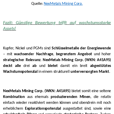
Quelle:
NexMetals Mining Corp.
Fazit: Günstige Bewertung trifft auf wachstumsstarke
Assets!
Kupfer, Nickel und PGMs sind
Schlüsselmetalle der Energiewende
– mit
wachsende
r
Nachfrage
,
begrenztem Angebot
und hoher
strategische
r
Relevanz
.
NexMetals Minin
g Corp. (WKN: A41A95)
deckt alle
drei
ab
und
bietet
damit ein breit
abgestütztes
Wachstumspotenzial
in einem strukturell
unterversorgten Markt
.
NexMetals Mining Corp. (WKN: A41A95)
bietet somit eine seltene
Kombination
aus ehemals
produzierenden Minen
, die relativ
einfach wieder reaktiviert werden können und obendrein mit noch
erheblichem
Explorationspotenzial
ausgestattet sind, sowie eine