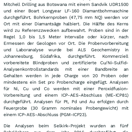
Mitchell Drilling aus Botswana mit einem Sandvik UDR1500
und einer Boart Longyear LF-160 Diamantbohrmaschine
durchgeführt. Bohrkernproben (47,75 mm NQ) werden vor
Ort mit einer Diamantsäge halbiert. Die Hälfte des Kerns
wird zu Referenzzwecken aufbewahrt. Proben sind in der
Regel 1,0 bis 1,5 Meter Intervalle oder kürzer, nach
Ermessen der Geologen vor Ort. Die Probenvorbereitung
und Laboranalyse wurde bei ALS Geochemistry in
Johannesburg, Südafrika, durchgeführt. Kommerziell
vorbereitete Blindproben und zertifizierte Cu/Ni-Sulfid-
Analysenkontrollstandards mit einer Bandbreite an
Gehalten werden in jede Charge von 20 Proben oder
mindestens ein Set pro Probencharge eingefügt. Analysen
für Ni, Cu und Co werden mit einer Peroxidfusion-
Vorbereitung und einem ICP-AES-Abschluss (ME-ICP81)
durchgeführt. Analysen für Pt, Pd und Au erfolgen durch
Feuerprobe (30 Gramm nominales Probengewicht) mit
einem ICP-AES-Abschluss (PGM-ICP23).
Die Analysen beim Selkirk-Projekt wurden an fünf