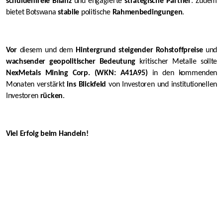
schuldenfreie Bilanz
und engagierte
strategische Partner
. Zudem
bietet Botswana
stabile
politische
Rahmenbedingungen
.
Vor
diesem und dem
Hintergrund steigender Rohstoffpreise
und
wachsender geopolitischer Bedeutung
kritischer Metalle sollte
NexMetals Mining Corp. (WKN: A41A95)
in den kommenden
Monaten verstärkt
ins Blickfeld
von Investoren und institutionellen
Investoren
rücken
.
Viel Erfolg beim Handeln!