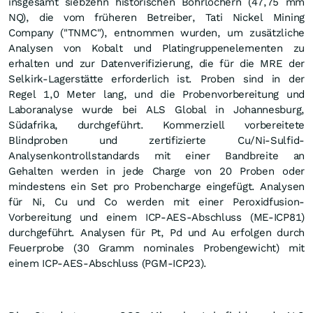
insgesamt siebzehn historischen Bohrlöchern (47,75 mm
NQ), die vom früheren Betreiber, Tati Nickel Mining
Company ("TNMC"), entnommen wurden, um zusätzliche
Analysen von Kobalt und Platingruppenelementen zu
erhalten und zur Datenverifizierung, die für die MRE der
Selkirk-Lagerstätte erforderlich ist. Proben sind in der
Regel 1,0 Meter lang, und die Probenvorbereitung und
Laboranalyse wurde bei ALS Global in Johannesburg,
Südafrika, durchgeführt. Kommerziell vorbereitete
Blindproben und zertifizierte Cu/Ni-Sulfid-
Analysenkontrollstandards mit einer Bandbreite an
Gehalten werden in jede Charge von 20 Proben oder
mindestens ein Set pro Probencharge eingefügt. Analysen
für Ni, Cu und Co werden mit einer Peroxidfusion-
Vorbereitung und einem ICP-AES-Abschluss (ME-ICP81)
durchgeführt. Analysen für Pt, Pd und Au erfolgen durch
Feuerprobe (30 Gramm nominales Probengewicht) mit
einem ICP-AES-Abschluss (PGM-ICP23).