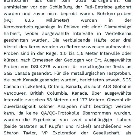
Bohrlöchern aus dem Jahr 2016 durchgeführt, die
unmittelbar vor der Schließung der Tati-Betriebe gebohrt
wurden und zuvor nicht beprobt waren. Bohrkernproben
(HQ: 63,5 Millimeter) wurden in der
Kernverarbeitungsanlage in Phikwe mit einer Diamantsäge
halbiert, wobei ausgewählte Intervalle in Viertelkerne
geschnitten wurden. Die verbleibende Hälfte oder drei
Viertel des Kerns werden zu Referenzzwecken aufbewahrt.
Proben sind in der Regel 1,0 bis 1,5 Meter Intervalle oder
kürzer, nach Ermessen der Geologen vor Ort. Ausgewählte
Proben von DSLK278 wurden für metallurgische Tests an
SGS Canada gesendet. Für die metallurgischen Testproben,
die nach Kanada gesendet wurden, berichteten sowohl SGS
Canada in Lakefield, Ontario, Kanada, als auch ALS Global in
Vancouver, British Columbia, Kanada, über ausgewählte
Intervalle zwischen 63 Metern und 177 Metern. Obwohl die
Zuverlässigkeit solcher Analysen nicht bestätigt werden
kann, da keine QA/QC-Protokolle übernommen wurden,
wurden die Ergebnisse von zwei unabhängigen Labors
(beide testeten auf Kupfer und Nickel) anschließend von
Sharon Taylor, VP Exploration der Gesellschaft, als