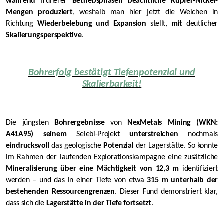
während
früherer
Betriebsphasen beachtliche Kupfer-Nickel-
Mengen produziert
, weshalb man hier jetzt die Weichen in
Richtung
Wiederbelebung und Expansion
stellt,
mit
deutlicher
Skalierungsperspektive
.
Bohrerfolg bestätigt Tiefenpotenzial und
Skalierbarkeit!
Die jüngsten
Bohrergebnisse
von
NexMetals Mining (WKN:
A41A95) seinem
Selebi-Projekt
unterstreichen
nochmals
eindrucksvoll
das geologische
Potenzial
der Lagerstätte. So konnte
im Rahmen der laufenden Explorationskampagne eine zusätzliche
Mineralisierung über eine Mächtigkeit von 12,3 m
identifiziert
werden – und das in einer Tiefe von etwa
315 m unterhalb der
bestehenden Ressourcengrenzen
. Dieser Fund demonstriert klar,
dass sich die
Lagerstätte
in der Tiefe fortsetzt
.