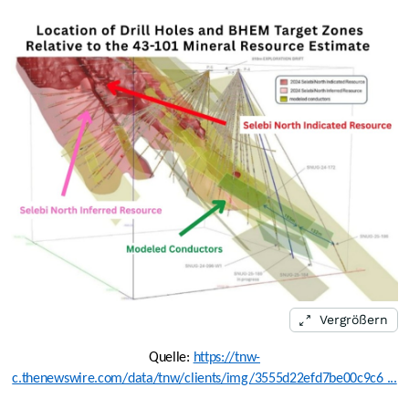
Vergrößern
Quelle:
https://tnw-
c.thenewswire.com/data/tnw/clients/img/3555d22efd7be00c9c6 ...