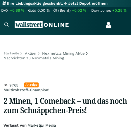
🎁 Ihre Lieblingsaktie geschenkt.
→ Jetzt Depot eröffnen
DAX
+0,69
%
Gold
0,00
%
Öl (Brent)
+0,02
%
Dow Jones
+0,25
%
Aktien
Nexmetals Mining Aktie
Startseite
Nachrichten zu Nexmetals Mining
Anzeige
9765
Multirohstoff-Champion!
2 Minen, 1 Comeback – und das noch
zum Schnäppchen-Preis!
Verfasst von
Marketjar Media