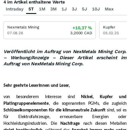
4 im Artikel enthaltene Werte
Intraday
5T
1M
3M
1J
3J
5J
10J
Max
Nexmetals Mining
Kupfer
+10,37
%
07.08.26
3,2000
CAD
05.02.25
Veröffentlicht im Auftrag von NexMetals Mining Corp.
– Werbung/Anzeige – Dieser Artikel erscheint im
Auftrag von NexMetals Mining Corp.
Sehr geehrte Leserinnen und Leser,
von besonderem Interesse sind
Nickel, Kupfer und
Platingruppenelemente
, die sogenannten PGMs, die zugleich
Schlüsselkomponenten für die klimaneutrale Zukunft
sind, sei es
für Elektrofahrzeuge, erneuerbare Energien oder
Hochleistungsindustrien. Die
Nachfrage
nach diesen Metallen