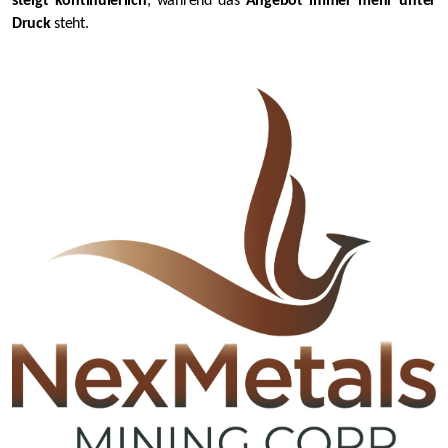
steigt kontinuierlich
, während das
Angebot immer mehr unter
Druck
steht.