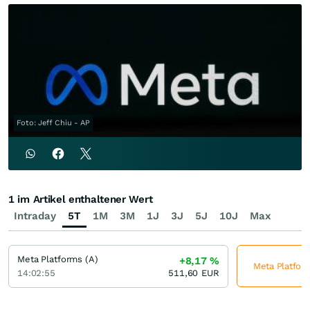
Foto: Jeff Chiu - AP
1 im Artikel enthaltener Wert
Intraday
5T
1M
3M
1J
3J
5J
10J
Max
Meta Platforms (A)
+8,17
%
Meta Platform
14:02:55
511,60
EUR