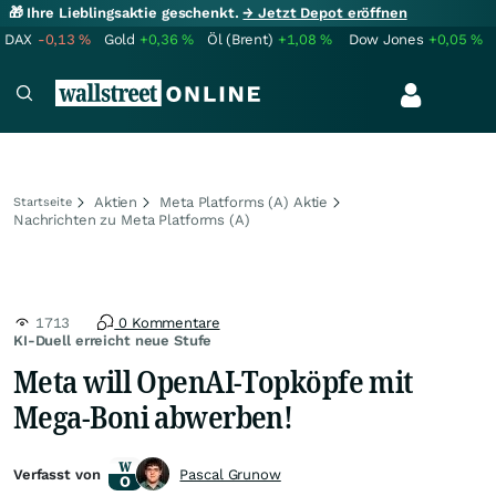
🎁 Ihre Lieblingsaktie geschenkt.
→ Jetzt Depot eröffnen
DAX
-0,13
%
Gold
+0,36
%
Öl (Brent)
+1,08
%
Dow Jones
+0,05
%
Aktien
Meta Platforms (A) Aktie
Startseite
Nachrichten zu Meta Platforms (A)
1713
0 Kommentare
KI-Duell erreicht neue Stufe
Meta will OpenAI-Topköpfe mit
Mega-Boni abwerben!
Verfasst von
Pascal Grunow