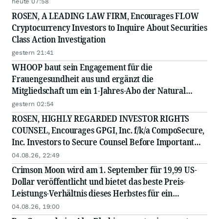
heute 07:58
ROSEN, A LEADING LAW FIRM, Encourages FLOW
Cryptocurrency Investors to Inquire About Securities
Class Action Investigation
gestern 21:41
WHOOP baut sein Engagement für die
Frauengesundheit aus und ergänzt die
Mitgliedschaft um ein 1-Jahres-Abo der Natural
Cycles°-App
gestern 02:54
ROSEN, HIGHLY REGARDED INVESTOR RIGHTS
COUNSEL, Encourages GPGI, Inc. f/k/a CompoSecure,
Inc. Investors to Secure Counsel Before Important
Deadline in Securities Class Action - GPGI, CMPO
04.08.26, 22:49
Crimson Moon wird am 1. September für 19,99 US-
Dollar veröffentlicht und bietet das beste Preis-
Leistungs-Verhältnis dieses Herbstes für ein
höllisches Action-RPG - allein oder zu zweit
04.08.26, 19:00