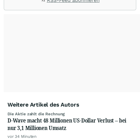
RSS-Feed abonnieren
die Chefredaktion der wallstreetONLINE
Redaktion verantwortlich.
Die Fachjournalisten
der wallstreetONLINE Redaktion berichten hier
mit ihren Kolleginnen und Kollegen aus den
Partnerredaktionen exklusiv, fundiert,
ausgewogen sowie unabhängig für den Anleger.
Die Zentralredaktion recherchiert intensiv, um
Anlegern der Kategorie Selbstentscheider
relevante Informationen für ihre
Anlageentscheidungen liefern zu können.
NEU:
Podcast "Börse, Baby!"
Weitere Artikel des Autors
Die Aktie zahlt die Rechnung
D-Wave macht 48 Millionen US-Dollar Verlust – bei
nur 3,1 Millionen Umsatz
vor 34 Minuten