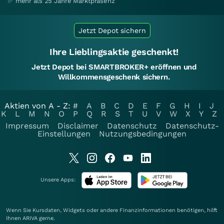
✅ mehr als 25 Jahre Marktpräsenz
Jetzt Depot sichern
Ihre Lieblingsaktie geschenkt!
Jetzt Depot bei SMARTBROKER+ eröffnen und
Willkommensgeschenk sichern.
Aktien von A - Z:
#
A
B
C
D
E
F
G
H
I
J
K
L
M
N
O
P
Q
R
S
T
U
V
W
X
Y
Z
Impressum
Disclaimer
Datenschutz
Datenschutz-
Einstellungen
Nutzungsbedingungen
Unsere Apps:
Wenn Sie Kursdaten, Widgets oder andere Finanzinformationen benötigen, hilft
Ihnen
ARIVA
gerne.