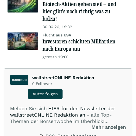
Biotech-Aktien gehen steil – und
hier gibt's noch richtig was zu
holen!
30.06.26, 19:32
Flucht aus USA
Investoren schichten Milliarden
nach Europa um
gestern 19:00
wallstreetONLINE Redaktion
0
Follower
Autor folgen
Melden Sie sich
HIER für den Newsletter der
wallstreetONLINE Redaktion an
- alle Top-
Themen der Börsenwoche im Überblick!
Mehr anzeigen
Verpassen Sie kein wichtiges Anleger-Thema!
Für
Beiträge auf diesem journalistischen Channel ist