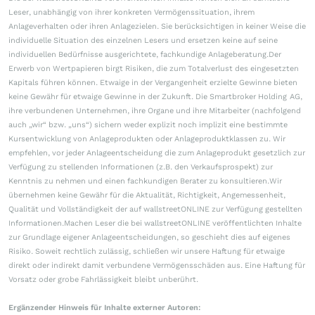
Leser, unabhängig von ihrer konkreten Vermögenssituation, ihrem
Anlageverhalten oder ihren Anlagezielen. Sie berücksichtigen in keiner Weise die
individuelle Situation des einzelnen Lesers und ersetzen keine auf seine
individuellen Bedürfnisse ausgerichtete, fachkundige Anlageberatung.Der
Erwerb von Wertpapieren birgt Risiken, die zum Totalverlust des eingesetzten
Kapitals führen können. Etwaige in der Vergangenheit erzielte Gewinne bieten
keine Gewähr für etwaige Gewinne in der Zukunft. Die Smartbroker Holding AG,
ihre verbundenen Unternehmen, ihre Organe und ihre Mitarbeiter (nachfolgend
auch „wir“ bzw. „uns“) sichern weder explizit noch implizit eine bestimmte
Kursentwicklung von Anlageprodukten oder Anlageproduktklassen zu. Wir
empfehlen, vor jeder Anlageentscheidung die zum Anlageprodukt gesetzlich zur
Verfügung zu stellenden Informationen (z.B. den Verkaufsprospekt) zur
Kenntnis zu nehmen und einen fachkundigen Berater zu konsultieren.Wir
übernehmen keine Gewähr für die Aktualität, Richtigkeit, Angemessenheit,
Qualität und Vollständigkeit der auf wallstreetONLINE zur Verfügung gestellten
Informationen.Machen Leser die bei wallstreetONLINE veröffentlichten Inhalte
zur Grundlage eigener Anlageentscheidungen, so geschieht dies auf eigenes
Risiko. Soweit rechtlich zulässig, schließen wir unsere Haftung für etwaige
direkt oder indirekt damit verbundene Vermögensschäden aus. Eine Haftung für
Vorsatz oder grobe Fahrlässigkeit bleibt unberührt.
Ergänzender Hinweis für Inhalte externer Autoren: