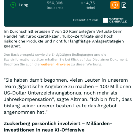
556,30€
× 14,75
Long
Basispreis
Hebel
Präsentiert von
Im Durchschnitt erleiden 7 von 10 Kleinanlegern Verluste beim
Handel mit Turbo-Zertifikaten. Turbo-Zertifikate sind hoch
risikoreiche Produkte und nicht für langfristige Anlagestrategien
geeignet.
Den Basisprospekt sowie die Endgültigen Bedingungen und die
Basisinformationsblätter erhalten Sie bei Klick auf das Disclaimer Dokument.
Beachten Sie auch die
weiteren Hinweise
zu dieser Werbung.
"Sie haben damit begonnen, vielen Leuten in unserem
Team gigantische Angebote zu machen – 100 Millionen
US-Dollar Unterzeichnungsbonus, noch mehr als
Jahreskompensation", sagte Altman. "Ich bin froh, dass
bislang keiner unserer besten Leute das Angebot
angenommen hat."
Zuckerberg persönlich involviert – Milliarden-
Investitionen in neue KI-Offensive