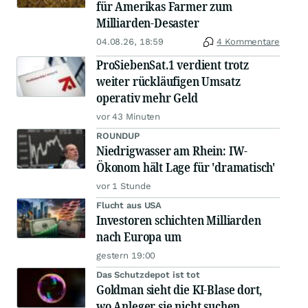
für Amerikas Farmer zum
Milliarden-Desaster
04.08.26, 18:59
4 Kommentare
ProSiebenSat.1 verdient trotz
weiter rückläufigen Umsatz
operativ mehr Geld
vor 43 Minuten
ROUNDUP
Niedrigwasser am Rhein: IW-
Ökonom hält Lage für 'dramatisch'
vor 1 Stunde
Flucht aus USA
Investoren schichten Milliarden
nach Europa um
gestern 19:00
Das Schutzdepot ist tot
Goldman sieht die KI-Blase dort,
wo Anleger sie nicht suchen