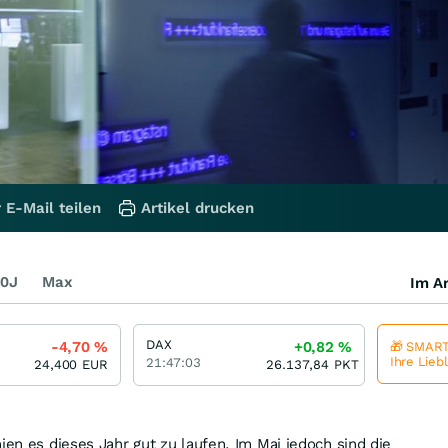
 E-Mail teilen
Artikel drucken
0J
Max
Im Ar
DAX
-4,70
%
+0,82
%
🎁 SMART
Ihre Lieb
21:47:03
24,400
EUR
26.137,84
PKT
ien es dieses Jahr gut zu laufen. Im Mai jedoch sind die