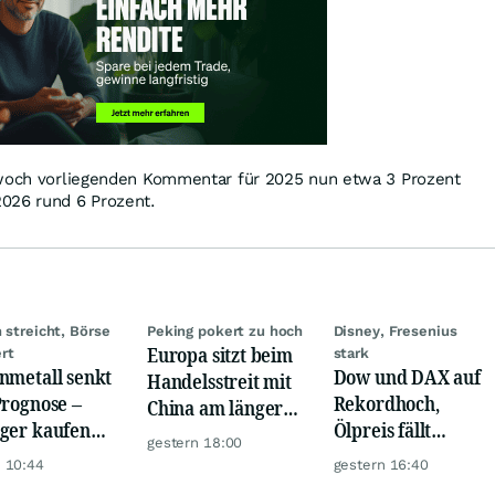
twoch vorliegenden Kommentar für 2025 nun etwa 3 Prozent
026 rund 6 Prozent.
n streicht, Börse
Peking pokert zu hoch
Disney, Fresenius
Europa sitzt beim
rt
stark
nmetall senkt
Dow und DAX auf
Handelsstreit mit
Prognose –
Rekordhoch,
China am längeren
ger kaufen
Ölpreis fällt
Hebel
gestern 18:00
Schock weg
weiter, Gold legt
 10:44
gestern 16:40
zu