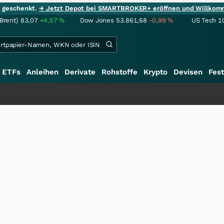
ie geschenkt.
→ Jetzt Depot bei SMARTBROKER+ eröffnen und Willkom
(Brent)
83,07
+4,57
%
Dow Jones
53.861,68
-0,99
%
US Tech 1
ETFs
Anleihen
Derivate
Rohstoffe
Krypto
Devisen
Fest
+++
Schwer