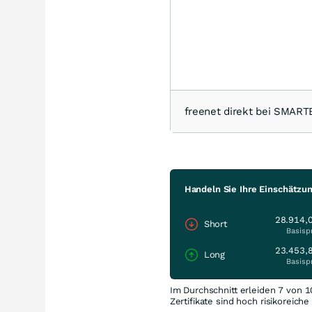
freenet direkt bei SMAR
Handeln Sie Ihre Einschätzu
28.914,
Short
Basisp
23.453,
Long
Basisp
Im Durchschnitt erleiden 7 von 1
Zertifikate sind hoch risikoreich