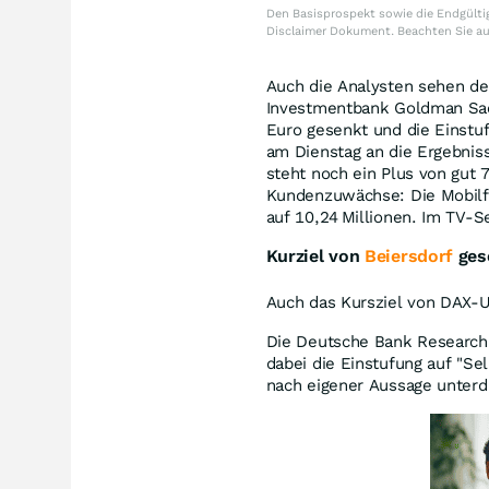
Den Basisprospekt sowie die Endgültig
Disclaimer Dokument. Beachten Sie a
Auch die Analysten sehen den
Investmentbank Goldman Sach
Euro gesenkt und die Einstu
am Dienstag an die Ergebniss
steht noch ein Plus von gut 7
Kundenzuwächse: Die Mobilf
auf 10,24 Millionen. Im TV-
Kurziel von
Beiersdorf
ges
Auch das Kursziel von DAX-
Die Deutsche Bank Research s
dabei die Einstufung auf "S
nach eigener Aussage unterd