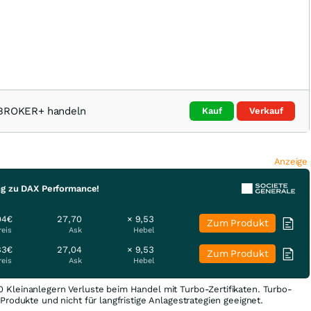
TBROKER+ handeln
Kauf
Verkauf
Anzeige
ng zu DAX Performance!
04€
27,70
× 9,53
Zum Produkt
reis
Ask
Hebel
83€
27,04
× 9,53
Zum Produkt
reis
Ask
Hebel
0 Kleinanlegern Verluste beim Handel mit Turbo-Zertifikaten. Turbo-
e Produkte und nicht für langfristige Anlagestrategien geeignet.