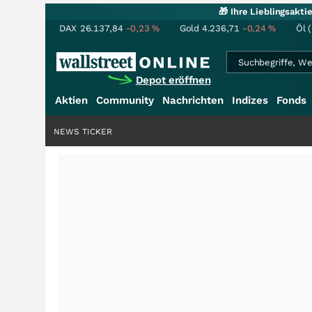
🎁 Ihre Lieblingsakt
DAX
26.137,84
-0,23
%
Gold
4.236,71
-0,24
%
Öl 
Depot eröffnen
Aktien
Community
Nachrichten
Indizes
Fonds
NEWS TICKER