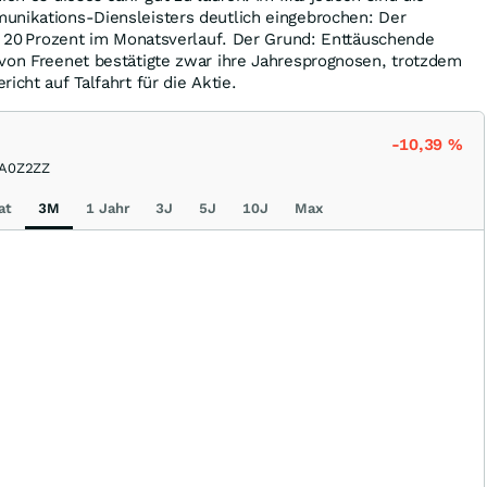
unikations-Diensleisters deutlich eingebrochen: Der
er 20 Prozent im Monatsverlauf. Der Grund: Enttäuschende
 von Freenet bestätigte zwar ihre Jahresprognosen, trotzdem
icht auf Talfahrt für die Aktie.
-10,39
%
A0Z2ZZ
at
3M
1 Jahr
3J
5J
10J
Max