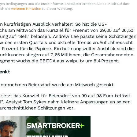
en Bedingungen und die Basisinformationsblätter erhalten Sie bei Klick auf das
uch die
weiteren Hinweise
zu dieser Werbung.
 kurzfristigen Ausblick verhalten: So hat die US-
s am Mittwoch das Kursziel für Freenet von 29,00 auf 26,50
fung auf "Sell" belassen. Andrew Lee passte seine Schätzungen
e des ersten Quartals und aktuelle Trends an.Auf Jahressicht
 Prozent für die Papiere. Ein hoffnungsvoller Ausblick sind die
unkkunden stiegen auf 7,65 Millionen, die Gesamtabonnenten
Segment wuchs die EBITDA aus waipu.tv um 8,4 Prozent.
enkt
Unternehmen Beiersdorf wurde am Mittwoch gesenkt.
etzt das Kursziel für Beiersdorf von 99 auf 98 Euro belässt
ell". Analyst Tom Sykes nahm kleinere Anpassungen an seinen
urchschnittlichen Schätzungen vor.