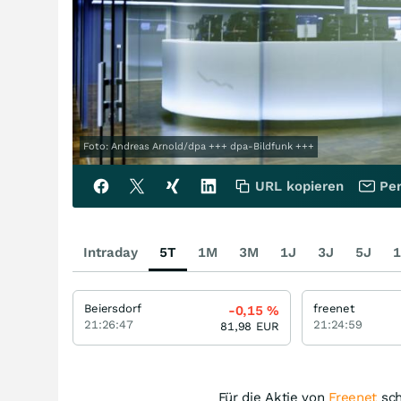
Foto: Andreas Arnold/dpa +++ dpa-Bildfunk +++
URL kopieren
Per
Intraday
5T
1M
3M
1J
3J
5J
1
Beiersdorf
freenet
-0,15
%
21:26:47
21:24:59
81,98
EUR
Für die Aktie von
Freenet
sch