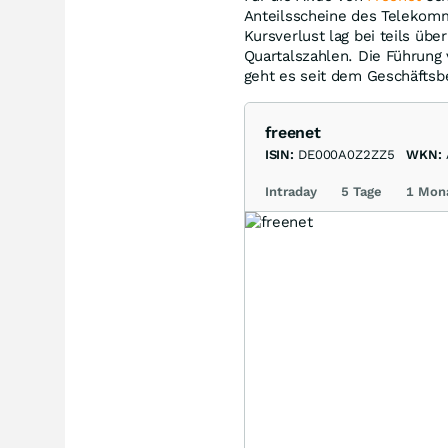
Anteilsscheine des Telekomm
Kursverlust lag bei teils üb
Quartalszahlen. Die Führung
geht es seit dem Geschäftsber
freenet
ISIN:
DE000A0Z2ZZ5
WKN:
Intraday
5 Tage
1 Mon