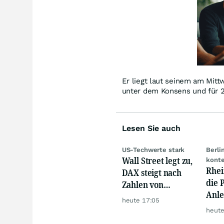
Er liegt laut seinem am Mit
unter dem Konsens und für 2
Lesen Sie auch
US-Techwerte stark
Berli
Wall Street legt zu,
konte
Rhei
DAX steigt nach
die 
Zahlen von
Anle
Telekom, Henkel
heute 17:05
den 
heute