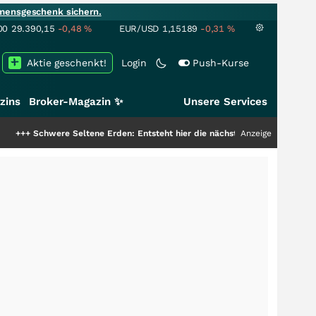
mensgeschenk sichern.
00
29.390,15
-0,48
%
EUR/USD
1,15189
-0,31
%
Aktie geschenkt!
Login
Push-Kurse
zins
Broker-Magazin ✨
Unsere Services
e Seltene Erden: Entsteht hier die nächste Milliardenstory?
Anzeige
+++