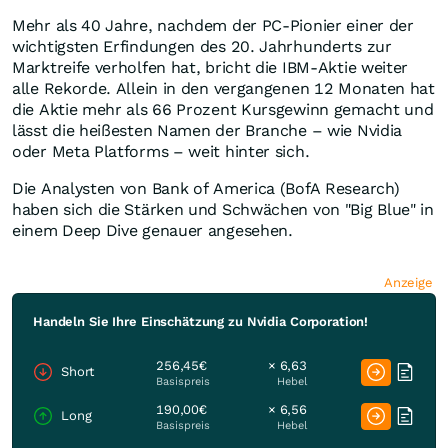
Mehr als 40 Jahre, nachdem der PC-Pionier einer der
wichtigsten Erfindungen des 20. Jahrhunderts zur
Marktreife verholfen hat, bricht die IBM-Aktie weiter
alle Rekorde. Allein in den vergangenen 12 Monaten hat
die Aktie mehr als 66 Prozent Kursgewinn gemacht und
lässt die heißesten Namen der Branche – wie Nvidia
oder Meta Platforms – weit hinter sich.
Die Analysten von Bank of America (BofA Research)
haben sich die Stärken und Schwächen von "Big Blue" in
einem Deep Dive genauer angesehen.
Anzeige
Handeln Sie Ihre Einschätzung zu Nvidia Corporation!
256,45€
× 6,63
Short
Basispreis
Hebel
190,00€
× 6,56
Long
Basispreis
Hebel