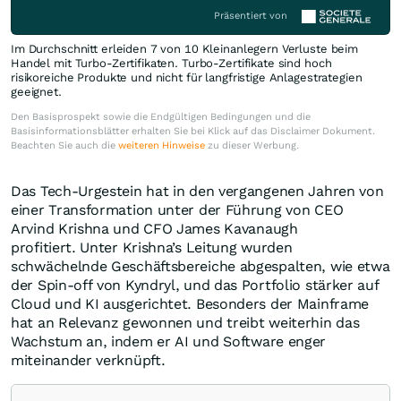
Präsentiert von
Im Durchschnitt erleiden 7 von 10 Kleinanlegern Verluste beim
Handel mit Turbo-Zertifikaten. Turbo-Zertifikate sind hoch
risikoreiche Produkte und nicht für langfristige Anlagestrategien
geeignet.
Den Basisprospekt sowie die Endgültigen Bedingungen und die
Basisinformationsblätter erhalten Sie bei Klick auf das Disclaimer Dokument.
Beachten Sie auch die
weiteren Hinweise
zu dieser Werbung.
Das Tech-Urgestein hat in den vergangenen Jahren von
einer Transformation unter der Führung von CEO
Arvind Krishna und CFO James Kavanaugh
profitiert. Unter Krishna’s Leitung wurden
schwächelnde Geschäftsbereiche abgespalten, wie etwa
der Spin-off von Kyndryl, und das Portfolio stärker auf
Cloud und KI ausgerichtet. Besonders der Mainframe
hat an Relevanz gewonnen und treibt weiterhin das
Wachstum an, indem er AI und Software enger
miteinander verknüpft.