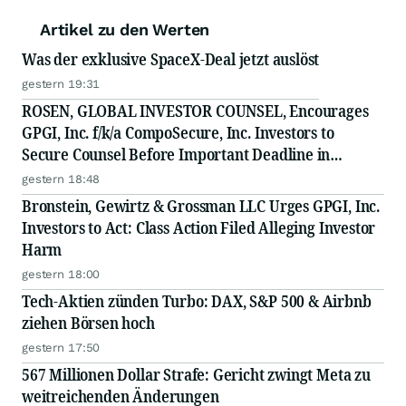
Artikel zu den Werten
Was der exklusive SpaceX-Deal jetzt auslöst
gestern 19:31
ROSEN, GLOBAL INVESTOR COUNSEL, Encourages
GPGI, Inc. f/k/a CompoSecure, Inc. Investors to
Secure Counsel Before Important Deadline in
Securities Class Action - GPGI, CMPO
gestern 18:48
Bronstein, Gewirtz & Grossman LLC Urges GPGI, Inc.
Investors to Act: Class Action Filed Alleging Investor
Harm
gestern 18:00
Tech-Aktien zünden Turbo: DAX, S&P 500 & Airbnb
ziehen Börsen hoch
gestern 17:50
567 Millionen Dollar Strafe: Gericht zwingt Meta zu
weitreichenden Änderungen