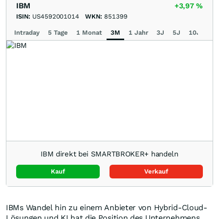
IBM
+3,97
%
ISIN:
US4592001014
WKN:
851399
Intraday
5 Tage
1 Monat
3M
1 Jahr
3J
5J
10J
Ma
IBM direkt bei SMARTBROKER+ handeln
Kauf
Verkauf
IBMs Wandel hin zu einem Anbieter von Hybrid-Cloud-
Lösungen und KI hat die Position des Unternehmens