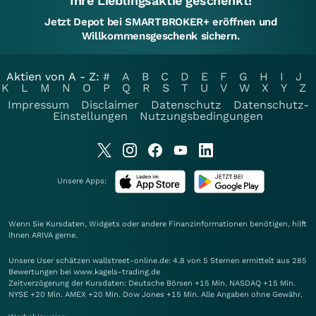
Ihre Lieblingsaktie geschenkt!
Jetzt Depot bei SMARTBROKER+ eröffnen und
Willkommensgeschenk sichern.
Aktien von A - Z:
#
A
B
C
D
E
F
G
H
I
J
K
L
M
N
O
P
Q
R
S
T
U
V
W
X
Y
Z
Impressum
Disclaimer
Datenschutz
Datenschutz-
Einstellungen
Nutzungsbedingungen
Unsere Apps:
Wenn Sie Kursdaten, Widgets oder andere Finanzinformationen benötigen, hilft
Ihnen
ARIVA
gerne.
Unsere User schätzen wallstreet-online.de: 4.8 von 5 Sternen ermittelt aus 285
Bewertungen bei www.kagels-trading.de
Zeitverzögerung der Kursdaten: Deutsche Börsen +15 Min. NASDAQ +15 Min.
NYSE +20 Min. AMEX +20 Min. Dow Jones +15 Min. Alle Angaben ohne Gewähr.