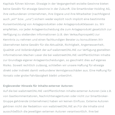
Kapitals führen können. Etwaige in der Vergangenheit erzielte Gewinne bieten
keine Gewähr für etwaige Gewinne in der Zukunft. Die Smartbroker Holding AG,
ihre verbundenen Unternehmen, ihre Organe und ihre Mitarbeiter (nachfolgend
auch „wir“ bzw. „uns“) sichern weder explizit noch implizit eine bestimmte
Kursentwicklung von Anlageprodukten oder Anlageproduktklassen zu. Wir
empfehlen, vor jeder Anlageentscheidung die zum Anlageprodukt gesetzlich zur
Verfügung zu stellenden Informationen (z.B. den Verkaufsprospekt) zur
Kenntnis zu nehmen und einen fachkundigen Berater zu konsultieren.Wir
übernehmen keine Gewähr für die Aktualität, Richtigkeit, Angemessenheit,
Qualität und Vollständigkeit der auf wallstreetONLINE zur Verfügung gestellten
Informationen.Machen Leser die bei wallstreetONLINE veröffentlichten Inhalte
zur Grundlage eigener Anlageentscheidungen, so geschieht dies auf eigenes
Risiko. Soweit rechtlich zulässig, schließen wir unsere Haftung für etwaige
direkt oder indirekt damit verbundene Vermögensschäden aus. Eine Haftung für
Vorsatz oder grobe Fahrlässigkeit bleibt unberührt.
Ergänzender Hinweis für Inhalte externer Autoren:
Auf die bei wallstreetONLINE veröffentlichten Inhalte externer Autoren (wie z.B.
von Gastkommentatoren, Nachrichtenagenturen oder nicht zur Smartbroker-
Gruppe gehörende Unternehmen) haben wir keinen Einfluss. Externe Autoren
gehören nicht der Redaktion von wallstreetONLINE an.Für die Inhalte sind
ausschließlich die jeweiligen externen Autoren verantwortlich. Ihre bei