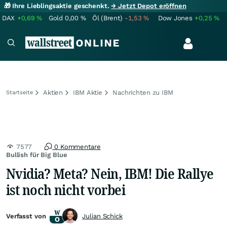
🎁 Ihre Lieblingsaktie geschenkt.
→ Jetzt Depot eröffnen
DAX
+0,69
%
Gold
0,00
%
Öl (Brent)
-1,53
%
Dow Jones
+0,25
%
Aktien
IBM Aktie
Nachrichten zu IBM
Startseite
7577
0 Kommentare
Bullish für Big Blue
Nvidia? Meta? Nein, IBM! Die Rallye
ist noch nicht vorbei
Verfasst von
Julian Schick