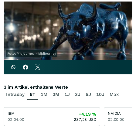
Foto: Midjourney - Midjourney
3 im Artikel enthaltene Werte
Intraday
5T
1M
3M
1J
3J
5J
10J
Max
IBM
NVIDIA
+4,19
%
02:04:00
237,28
USD
02:00:00