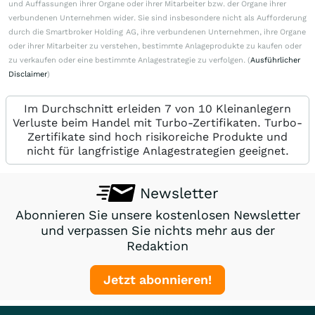
und Auffassungen ihrer Organe oder ihrer Mitarbeiter bzw. der Organe ihrer
verbundenen Unternehmen wider. Sie sind insbesondere nicht als Aufforderung
durch die Smartbroker Holding AG, ihre verbundenen Unternehmen, ihre Organe
oder ihrer Mitarbeiter zu verstehen, bestimmte Anlageprodukte zu kaufen oder
zu verkaufen oder eine bestimmte Anlagestrategie zu verfolgen. (
Ausführlicher
Disclaimer
)
Im Durchschnitt erleiden 7 von 10 Kleinanlegern
Verluste beim Handel mit Turbo-Zertifikaten. Turbo-
Zertifikate sind hoch risikoreiche Produkte und
nicht für langfristige Anlagestrategien geeignet.
Newsletter
Abonnieren Sie unsere kostenlosen Newsletter
und verpassen Sie nichts mehr aus der
Redaktion
Jetzt abonnieren!