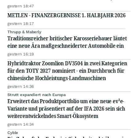
operativen Gesellschaft von Newmark
gestern 18:47
METLEN - FINANZERGEBNISSE 1. HALBJAHR 2026
gestern 18:17
Thrupp & Maberly
Traditionsreicher britischer Karosseriebauer läutet
eine neue Ära maßgeschneiderter Automobile ein
gestern 16:19
Hybridtraktor Zoomlion DV3504 in zwei Kategorien
für den TOTY 2027 nominiert - ein Durchbruch für
chinesische Hochleistungs-Landmaschinen
gestern 14:36
Strutt expandiert nach Europa
Erweitert das Produktportfolio um eine neue ev¹e-
Variante und präsentiert auf der IFA 2026 sein sich
weiterentwickelndes Smart-Ökosystem
gestern 14:34
Cyble