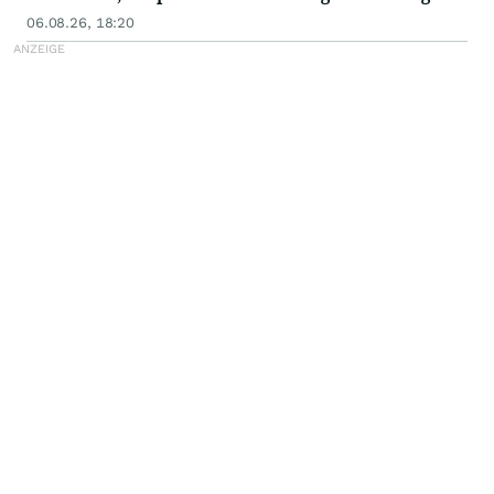
angelegten Einsatz von KI in Unternehmen
06.08.26, 18:20
auszutauschen