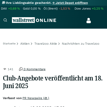
🎁 Ihre Lieblingsaktie geschenkt.
→ Jetzt Depot eröffnen
DAX
+0,69
%
Gold
0,00
%
Öl (Brent)
-1,53
%
Dow Jones
+0,25
%
Aktien
Travelzoo Aktie
Nachrichten zu Travelzoo
Startseite
141
0 Kommentare
Club-Angebote veröffentlicht am 18.
Juni 2025
Verfasst von
PR Newswire (dt.)