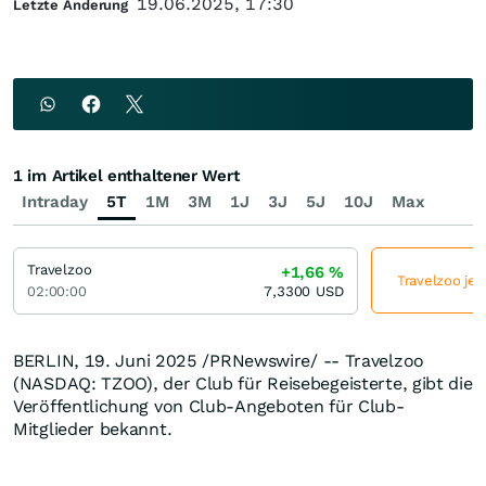
19.06.2025, 17:30
Letzte Änderung
1 im Artikel enthaltener Wert
Intraday
5T
1M
3M
1J
3J
5J
10J
Max
Travelzoo
+1,66
%
Travelzoo jet
02:00:00
7,3300
USD
BERLIN
,
19. Juni 2025
/PRNewswire/ -- Travelzoo
(NASDAQ: TZOO), der Club für Reisebegeisterte, gibt die
Veröffentlichung von Club-Angeboten für Club-
Mitglieder bekannt.