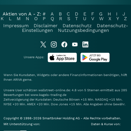
Aktien von A - Z:
#
A
B
C
D
E
F
G
H
I
J
K
L
M
N
O
P
Q
R
S
T
U
V
W
X
Y
Z
Impressum
Disclaimer
Datenschutz
Datenschutz-
Einstellungen
Nutzungsbedingungen
Unsere Apps:
Wenn Sie Kursdaten, Widgets oder andere Finanzinformationen benötigen, hilft
Ihnen
ARIVA
gerne.
Unsere User schätzen wallstreet-online.de: 4.8 von 5 Sternen ermittelt aus 285
Bewertungen bei www.kagels-trading.de
Zeitverzögerung der Kursdaten: Deutsche Börsen +15 Min. NASDAQ +15 Min.
NYSE +20 Min. AMEX +20 Min. Dow Jones +15 Min. Alle Angaben ohne Gewähr.
Copyright © 1998-2026 Smartbroker Holding AG - Alle Rechte vorbehalten.
Mit Unterstützung von:
Daten & Kurse von: