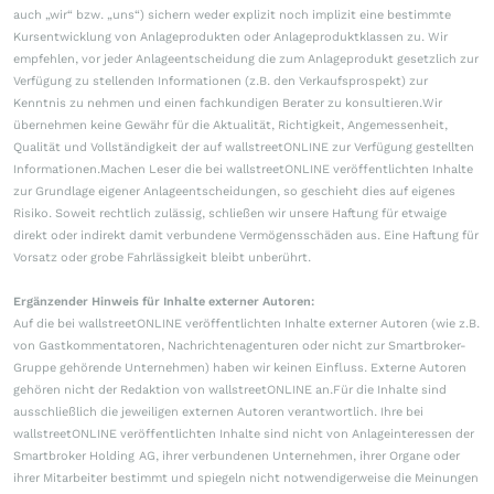
auch „wir“ bzw. „uns“) sichern weder explizit noch implizit eine bestimmte
Kursentwicklung von Anlageprodukten oder Anlageproduktklassen zu. Wir
empfehlen, vor jeder Anlageentscheidung die zum Anlageprodukt gesetzlich zur
Verfügung zu stellenden Informationen (z.B. den Verkaufsprospekt) zur
Kenntnis zu nehmen und einen fachkundigen Berater zu konsultieren.Wir
übernehmen keine Gewähr für die Aktualität, Richtigkeit, Angemessenheit,
Qualität und Vollständigkeit der auf wallstreetONLINE zur Verfügung gestellten
Informationen.Machen Leser die bei wallstreetONLINE veröffentlichten Inhalte
zur Grundlage eigener Anlageentscheidungen, so geschieht dies auf eigenes
Risiko. Soweit rechtlich zulässig, schließen wir unsere Haftung für etwaige
direkt oder indirekt damit verbundene Vermögensschäden aus. Eine Haftung für
Vorsatz oder grobe Fahrlässigkeit bleibt unberührt.
Ergänzender Hinweis für Inhalte externer Autoren:
Auf die bei wallstreetONLINE veröffentlichten Inhalte externer Autoren (wie z.B.
von Gastkommentatoren, Nachrichtenagenturen oder nicht zur Smartbroker-
Gruppe gehörende Unternehmen) haben wir keinen Einfluss. Externe Autoren
gehören nicht der Redaktion von wallstreetONLINE an.Für die Inhalte sind
ausschließlich die jeweiligen externen Autoren verantwortlich. Ihre bei
wallstreetONLINE veröffentlichten Inhalte sind nicht von Anlageinteressen der
Smartbroker Holding AG, ihrer verbundenen Unternehmen, ihrer Organe oder
ihrer Mitarbeiter bestimmt und spiegeln nicht notwendigerweise die Meinungen