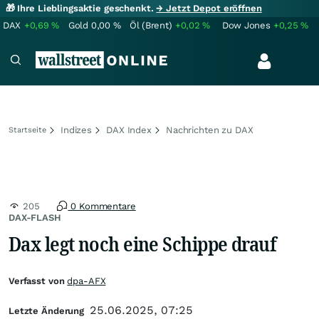
🎁 Ihre Lieblingsaktie geschenkt.
→ Jetzt Depot eröffnen
DAX
+0,69
%
Gold
0,00
%
Öl (Brent)
+0,02
%
Dow Jones
+0,25
%
Indizes
DAX Index
Nachrichten zu DAX
Startseite
205
0 Kommentare
DAX-FLASH
Dax legt noch eine Schippe drauf
Verfasst von
dpa-AFX
25.06.2025, 07:25
Letzte Änderung