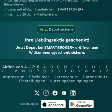
✅ verlagsunabhängige Partner ARIVA, FinanzNachrichten und
BörsenNews
✅ Jederzeit einfach handeln beim
SMARTBROKER+
✅ mehr als 25 Jahre Marktpräsenz
Jetzt Depot sichern
Ihre Lieblingsaktie geschenkt!
Jetzt Depot bei SMARTBROKER+ eröffnen und
Willkommensgeschenk sichern.
Aktien von A - Z:
#
A
B
C
D
E
F
G
H
I
J
K
L
M
N
O
P
Q
R
S
T
U
V
W
X
Y
Z
Impressum
Disclaimer
Datenschutz
Datenschutz-
Einstellungen
Nutzungsbedingungen
Unsere Apps: