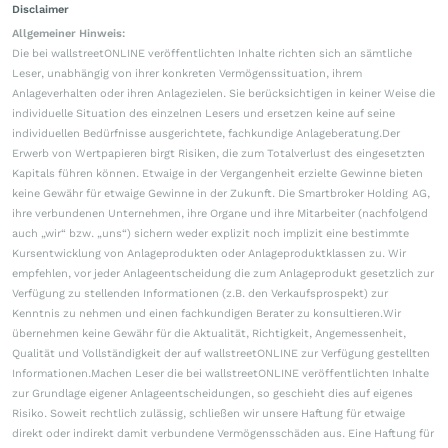
Disclaimer
Allgemeiner Hinweis:
Die bei wallstreetONLINE veröffentlichten Inhalte richten sich an sämtliche
Leser, unabhängig von ihrer konkreten Vermögenssituation, ihrem
Anlageverhalten oder ihren Anlagezielen. Sie berücksichtigen in keiner Weise die
individuelle Situation des einzelnen Lesers und ersetzen keine auf seine
individuellen Bedürfnisse ausgerichtete, fachkundige Anlageberatung.Der
Erwerb von Wertpapieren birgt Risiken, die zum Totalverlust des eingesetzten
Kapitals führen können. Etwaige in der Vergangenheit erzielte Gewinne bieten
keine Gewähr für etwaige Gewinne in der Zukunft. Die Smartbroker Holding AG,
ihre verbundenen Unternehmen, ihre Organe und ihre Mitarbeiter (nachfolgend
auch „wir“ bzw. „uns“) sichern weder explizit noch implizit eine bestimmte
Kursentwicklung von Anlageprodukten oder Anlageproduktklassen zu. Wir
empfehlen, vor jeder Anlageentscheidung die zum Anlageprodukt gesetzlich zur
Verfügung zu stellenden Informationen (z.B. den Verkaufsprospekt) zur
Kenntnis zu nehmen und einen fachkundigen Berater zu konsultieren.Wir
übernehmen keine Gewähr für die Aktualität, Richtigkeit, Angemessenheit,
Qualität und Vollständigkeit der auf wallstreetONLINE zur Verfügung gestellten
Informationen.Machen Leser die bei wallstreetONLINE veröffentlichten Inhalte
zur Grundlage eigener Anlageentscheidungen, so geschieht dies auf eigenes
Risiko. Soweit rechtlich zulässig, schließen wir unsere Haftung für etwaige
direkt oder indirekt damit verbundene Vermögensschäden aus. Eine Haftung für