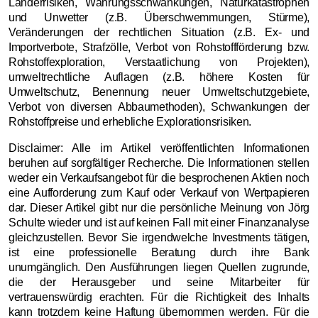
Länderrisiken, Währungsschwankungen, Naturkatastrophen
und Unwetter (z.B. Überschwemmungen, Stürme),
Veränderungen der rechtlichen Situation (z.B. Ex- und
Importverbote, Strafzölle, Verbot von Rohstoffförderung bzw.
Rohstoffexploration, Verstaatlichung von Projekten),
umweltrechtliche Auflagen (z.B. höhere Kosten für
Umweltschutz, Benennung neuer Umweltschutzgebiete,
Verbot von diversen Abbaumethoden), Schwankungen der
Rohstoffpreise und erhebliche Explorationsrisiken.
Disclaimer: Alle im Artikel veröffentlichten Informationen
beruhen auf sorgfältiger Recherche. Die Informationen stellen
weder ein Verkaufsangebot für die besprochenen Aktien noch
eine Aufforderung zum Kauf oder Verkauf von Wertpapieren
dar. Dieser Artikel gibt nur die persönliche Meinung von Jörg
Schulte wieder und ist auf keinen Fall mit einer Finanzanalyse
gleichzustellen. Bevor Sie irgendwelche Investments tätigen,
ist eine professionelle Beratung durch ihre Bank
unumgänglich. Den Ausführungen liegen Quellen zugrunde,
die der Herausgeber und seine Mitarbeiter für
vertrauenswürdig erachten. Für die Richtigkeit des Inhalts
kann trotzdem keine Haftung übernommen werden. Für die