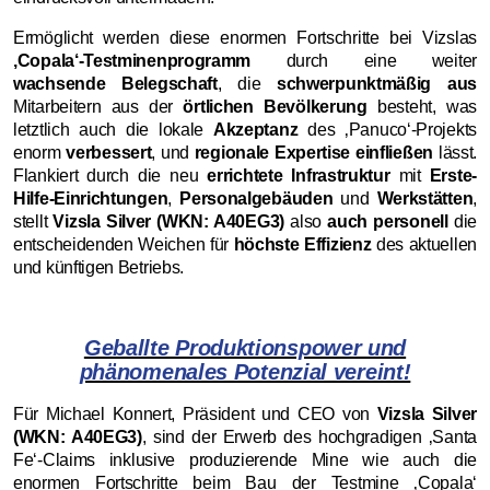
Ermöglicht werden diese enormen Fortschritte bei Vizslas
‚Copala‘-Testminenprogramm
durch eine weiter
wachsende Belegschaft
, die
schwerpunktmäßig aus
Mitarbeitern aus der
örtlichen Bevölkerung
besteht, was
letztlich auch die lokale
Akzeptanz
des ‚Panuco‘-Projekts
enorm
verbessert
, und
regionale Expertise einfließen
lässt.
Flankiert durch die neu
errichtete Infrastruktur
mit
Erste-
Hilfe-Einrichtungen
,
Personalgebäuden
und
Werkstätten
,
stellt
Vizsla Silver (WKN: A40EG3)
also
auch personell
die
entscheidenden Weichen für
höchste Effizienz
des aktuellen
und künftigen Betriebs.
Geballte Produktionspower und
phänomenales Potenzial vereint!
Für Michael Konnert, Präsident und CEO von
Vizsla Silver
(WKN: A40EG3)
, sind der Erwerb des hochgradigen ‚Santa
Fe‘-Claims inklusive produzierende Mine wie auch die
enormen Fortschritte beim Bau der Testmine ‚Copala‘