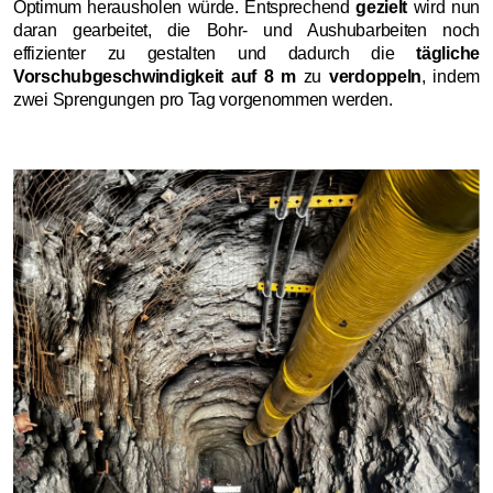
Optimum herausholen würde. Entsprechend
gezielt
wird nun
daran gearbeitet, die Bohr- und Aushubarbeiten noch
effizienter zu gestalten und dadurch die
tägliche
Vorschubgeschwindigkeit auf 8 m
zu
verdoppeln
, indem
zwei Sprengungen pro Tag vorgenommen werden.