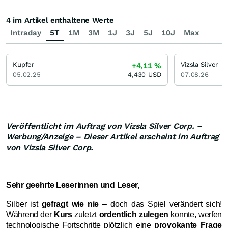
4 im Artikel enthaltene Werte
Intraday
5T
1M
3M
1J
3J
5J
10J
Max
Kupfer
Vizsla Silver
+4,11
%
05.02.25
4,430
USD
07.08.26
Veröffentlicht im Auftrag von Vizsla Silver Corp. –
Werbung/Anzeige – Dieser Artikel erscheint im Auftrag
von Vizsla Silver Corp.
Sehr geehrte Leserinnen und Leser,
Silber ist
gefragt wie nie
– doch das Spiel verändert sich!
Während der
Kurs
zuletzt
ordentlich zulegen
konnte, werfen
technologische Fortschritte plötzlich eine
provokante Frage