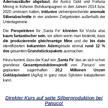
Adernausläufer abgebaut
, die Aurico Gold und Fortuna
Mining in früheren Bohrkampagnen in den Jahren 2014 bzw.
2020 umrissen hatten,
inklusive
vielversprechende
anomale
Silberabschnitte
in vier anderen Zielgebieten außerhalb der
Untertagemine.
Die
Perspektiven
für ‚Santa Fe‘
könnten
für Vizsla also
kaum fantastischer sein
, vor allem wenn man bedenkt, dass
die produzierende gleichnamige Mine
und die
bis dato
identifizierten
bekannten Adern
gerade einmal
rund 12 %
des
gesamten
Grundstückspakets
ausmachen.
Hinzu kommt, dass der Kauf von
‚Santa Fe‘
das an sich schon
grandiose
Gesamtproduktionsprofil
von ‚Panuco‘ von
geplanten sagenhaften
20,2 Millionen Unzen
Goldäquivalent
(AgÄq) in ganz neue Sphären katapultieren
kann.
Direkter Kurs auf satte Silberproduktion bei
Panuco!