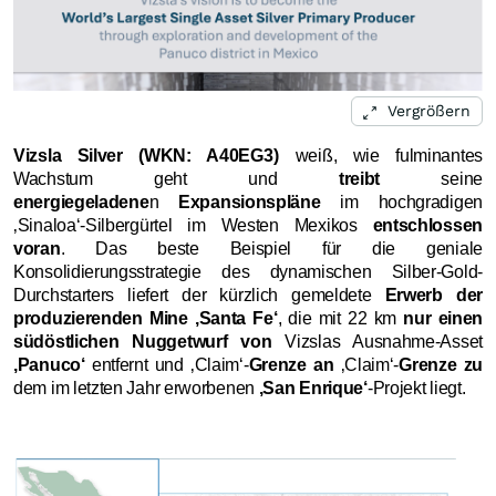
Vergrößern
Vizsla Silver (WKN: A40EG3)
weiß, wie fulminantes
Wachstum geht und
treibt
seine
energiegeladene
n
Expansionspläne
im hochgradigen
‚Sinaloa‘-Silbergürtel im Westen Mexikos
entschlossen
voran
. Das beste Beispiel für die geniale
Konsolidierungsstrategie des dynamischen Silber-Gold-
Durchstarters liefert der kürzlich gemeldete
Erwerb der
produzierenden Mine ‚Santa Fe‘
, die mit 22 km
nur einen
südöstlichen Nuggetwurf von
Vizslas Ausnahme-Asset
‚Panuco‘
entfernt und ‚Claim‘-
Grenze an
‚Claim‘-
Grenze zu
dem im letzten Jahr erworbenen
‚San Enrique‘
-Projekt liegt.