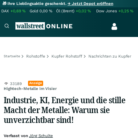
🎁 Ihre Lieblingsaktie geschenkt.
→ Jetzt Depot eröffnen
DAX
+0,69
%
Gold
0,00
%
Öl (Brent)
+0,02
%
Dow Jones
+0,25
%
Rohstoffe
Kupfer Rohstoff
Nachrichten zu Kupfer
Startseite
Anzeige
33189
Hightech-Metalle im Visier
Industrie, KI, Energie und die stille
Macht der Metalle: Warum sie
unverzichtbar sind!
Verfasst von
Jörg Schulte