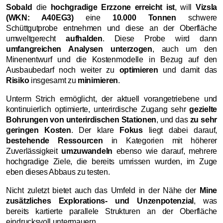
Sobald
die
hochgradige Erzzone erreicht ist
, will
Vizsla
(WKN: A40EG3)
eine
10.000 Tonnen
schwere
Schüttgutprobe entnehmen und diese an der Oberfläche
umweltgerecht
aufhalden
. Diese Probe wird dann
umfangreichen Analysen unterzogen
, auch um den
Minenentwurf und die Kostenmodelle in Bezug auf den
Ausbaubedarf noch weiter zu
optimieren
und damit das
Risiko
insgesamt zu
minimieren
.
Unterm Strich ermöglicht, der aktuell vorangetriebene und
kontinuierlich optimierte, unterirdische Zugang sehr
gezielte
Bohrungen von unterirdischen Stationen
, und das
zu sehr
geringen Kosten
. Der klare
Fokus
liegt dabei darauf,
bestehende Ressourcen
in Kategorien mit höherer
Zuverlässigkeit
umzuwandeln
ebenso wie darauf, mehrere
hochgradige Ziele, die bereits umrissen wurden, im Zuge
eben dieses Abbaus zu testen.
Nicht zuletzt bietet auch das Umfeld in der Nähe der
Mine
zusätzliches Explorations- und Unzenpotenzial
, was
bereits kartierte parallele Strukturen an der Oberfläche
eindrucksvoll untermauern.