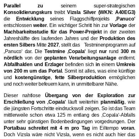
Parallel zu
seinem super-strategischen
Konsolidierungskurs
treibt
Vizsla Silver (WKN: A40EG3)
die
Entwicklung
seines Flaggschiffprojekts
‚Panuco‘
entschlossen
weiter
. Ein wichtiger Schritt hin zur
Vorlage
der
Machbarkeitsstudie für das Power-Projekt
in der zweiten
Jahreshälfte des laufenden Jahres und der
Produktion des
ersten Silbers
Mitte
2027
, stellt das Testminenprogramm auf
‚Panuco‘ dar. Die
Testmine ‚Copala‘
liegt
nur
rund
300 m
nördlich
von der
geplanten Verarbeitungsanlage
entfernt.
Abfallhalden und Erzlager
befinden sich
in
einem
Umkreis
von 200 m um das Portal
. Somit ist alles, was eine künftige
und
kostengünstige
,
fette Silberproduktion
ermöglichen
und noch weiter befeuern kann, in unmittelbarer Nähe.
Dieser nahtlose
Übergang von der Exploration zur
Erschließung von ‚Copala‘
läuft weiterhin
planmäßig
, wie
die jüngsten Fortschritte eindrucksvoll zeigen. So ist das Team
mittlerweile schon etwa 125 m entlang des ‚Copala‘-Abfalls
unter sehr günstigen Bodenbedingungen vorgedrungen. Der
Portalbau schreitet mit 4 m pro Tag
im Eiltempo
voran
.
Doch Vizsla wäre nicht Vizsla, wenn es nicht auch hier das