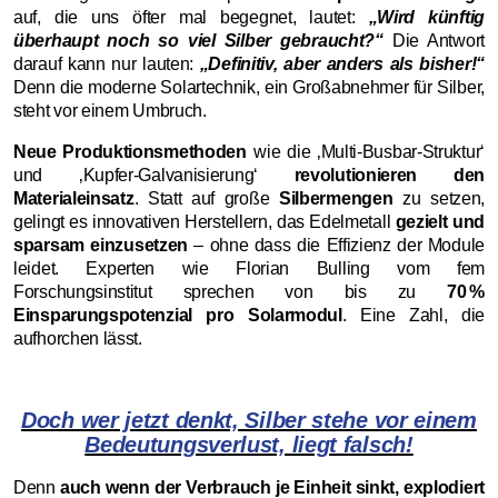
auf, die uns öfter mal begegnet, lautet:
„Wird künftig
überhaupt noch so viel Silber gebraucht?“
Die Antwort
darauf kann nur lauten:
„Definitiv, aber anders als bisher!“
Denn die moderne Solartechnik, ein Großabnehmer für Silber,
steht vor einem Umbruch.
Neue Produktionsmethoden
wie die ‚Multi-Busbar-Struktur‘
und ‚Kupfer-Galvanisierung‘
revolutionieren den
Materialeinsatz
. Statt auf große
Silbermengen
zu setzen,
gelingt es innovativen Herstellern, das Edelmetall
gezielt und
sparsam einzusetzen
– ohne dass die Effizienz der Module
leidet. Experten wie Florian Bulling vom fem
Forschungsinstitut sprechen von bis zu
70 %
Einsparungspotenzial pro Solarmodul
. Eine Zahl, die
aufhorchen lässt.
Doch wer jetzt denkt, Silber stehe vor einem
Bedeutungsverlust, liegt falsch!
Denn
auch wenn der Verbrauch je Einheit sinkt, explodiert