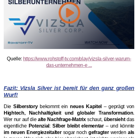
Quelle:
https://www.rohstoff-tv.com/play/vizsla-silver-warum-
das-unternehmen-e ...
Fazit: Vizsla Silver ist bereit für den ganz großen
Wurf!
Die
Silberstory
bekommt ein
neues Kapitel
– geprägt von
Hightech, Nachhaltigkeit und globale
r
Transformation
.
Wer nur auf die
alte Nachfrage-Matrix
schaut,
übersieht
das
eigentliche
Potenzial
:
Silber bleibt elementar
– und könnte
im neuen Energiezeitalter
sogar noch
gefragter
werden
als