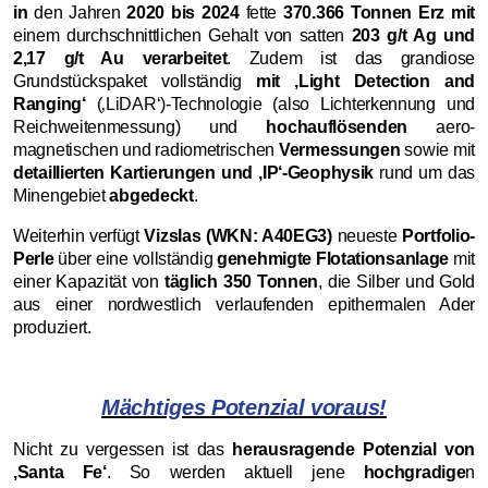
in
den Jahren
2020 bis 2024
fette
370.366 Tonnen Erz mit
einem durchschnittlichen Gehalt von satten
203 g/t Ag und
2,17 g/t Au verarbeitet
. Zudem ist das grandiose
Grundstückspaket vollständig
mit ‚Light Detection and
Ranging‘
(‚LiDAR‘)-Technologie (also Lichterkennung und
Reichweitenmessung) und
hochauflösenden
aero-
magnetischen und radiometrischen
Vermessungen
sowie mit
detaillierten Kartierungen und ‚IP‘-Geophysik
rund um das
Minengebiet
abgedeckt
.
Weiterhin verfügt
Vizslas (WKN: A40EG3)
neueste
Portfolio-
Perle
über eine vollständig
genehmigte Flotationsanlage
mit
einer Kapazität von
täglich 350 Tonnen
, die Silber und Gold
aus einer nordwestlich verlaufenden epithermalen Ader
produziert.
Mächtiges Potenzial voraus!
Nicht zu vergessen ist das
herausragende Potenzial von
‚Santa Fe‘
. So werden aktuell jene
hochgradige
n