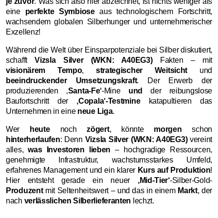
je zuvor
.
Was sich also hier abzeichnet, ist nichts weniger als
eine
perfekte Symbiose
aus technologischem Fortschritt,
wachsendem globalen Silberhunger und unternehmerischer
Exzellenz!
Während die Welt über Einsparpotenziale bei Silber diskutiert,
schafft
Vizsla Silver (WKN: A40EG3)
Fakten – mit
visionärem Tempo
,
strategischer Weitsicht
und
beeindruckender Umsetzungskraft
. Der Erwerb der
produzierenden ‚
Santa-Fe‘
-Mine
und
der reibungslose
Baufortschritt der
‚Copala‘-Testmine
katapultieren das
Unternehmen in eine
neue Liga
.
Wer
heute
noch
zögert
, könnte
morgen
schon
hinterherlaufen
: Denn
Vizsla Silver (WKN: A40EG3)
vereint
alles,
was Investoren lieben
– hochgradige Ressourcen,
genehmigte Infrastruktur, wachstumsstarkes Umfeld,
erfahrenes Management und ein klarer
Kurs auf Produktion
!
Hier entsteht gerade ein neuer
‚Mid-Tier‘
-Silber-Gold-
Produzent
mit Seltenheitswert – und das in einem
Markt
, der
nach
verlässlichen Silberlieferanten
lechzt.