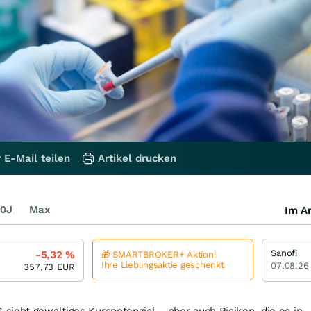
 E-Mail teilen
Artikel drucken
0J
Max
Im Ar
Sanofi
-5,32
%
🎁 SMARTBROKER+ Aktion!
Ihre Lieblingsaktie geschenkt
07.08.26
357,73
EUR
ieht gewaltiges Kurs­potenzial – aber auch Risiken, die es in