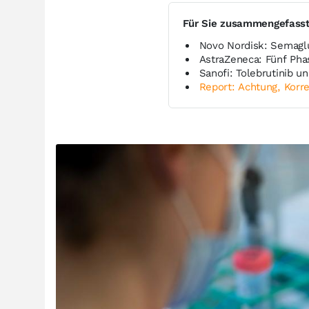
Für Sie zusammengefass
Novo Nordisk: Semagl
AstraZeneca: Fünf Pha
Sanofi: Tolebrutinib u
Report: Achtung, Korre