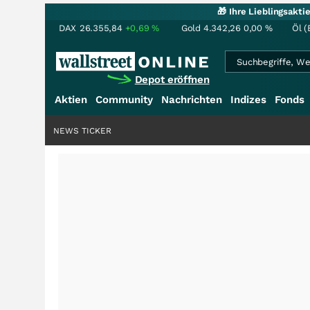
🎁 Ihre Lieblingsakt
DAX
26.355,84
+0,69
%
Gold
4.342,26
0,00
%
Öl (
Depot eröffnen
Aktien
Community
Nachrichten
Indizes
Fonds
NEWS TICKER