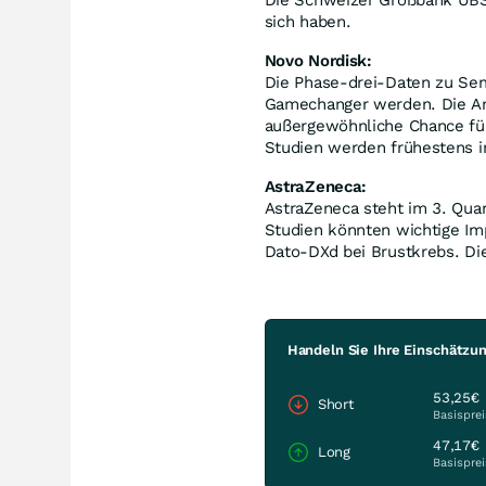
sich haben.
Novo Nordisk:
Die Phase-drei-Daten zu Sem
Gamechanger werden. Die Ana
außergewöhnliche Chance fü
Studien werden frühestens i
AstraZeneca:
AstraZeneca steht im 3. Qua
Studien könnten wichtige Imp
Dato-DXd bei Brustkrebs. Di
Handeln Sie Ihre Einschätzun
53,25€
Short
Basisprei
47,17€
Long
Basisprei