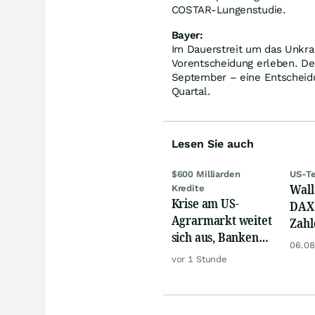
COSTAR-Lungenstudie.
Bayer:
Im Dauerstreit um das Unkra
Vorentscheidung erleben. De
September – eine Entscheidu
Quartal.
Lesen Sie auch
$600 Milliarden
US-Te
Wall 
Kredite
Krise am US-
DAX 
Agrarmarkt weitet
Zahl
sich aus, Banken
Tele
06.08
werden nervös
vor 1 Stunde