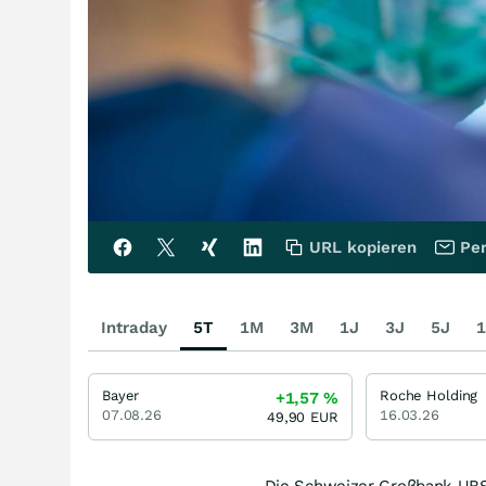
URL kopieren
Per
Intraday
5T
1M
3M
1J
3J
5J
1
Bayer
Roche Holding
+1,57
%
07.08.26
16.03.26
49,90
EUR
Die Schweizer Großbank UBS s