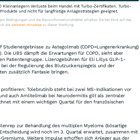
0 Kleinanlegern Verluste beim Handel mit Turbo-Zertifikaten. Turbo-
e Produkte und nicht für langfristige Anlagestrategien geeignet.
en Bedingungen und die Basisinformationsblätter erhalten Sie bei Klick auf das
uch die
weiteren Hinweise
zu dieser Werbung.
uf Studienergebnisse zu Astegolimab (COPD=Lungenerkrankung)
). Die UBS dämpft die Erwartungen für COPD, sieht aber
en Patientengruppe. Lizenzgebühren für Eli Lillys GLP-1-
e bei der Regulierung des Blutzuckerspiegels und der
ten zusätzlich Fantasie bringen.
profitieren: Tolebrutinib steht bei zwei MS-Indikationen vor
d auch Amlitelimab bei Neurodermitis gilt als zentraler
chnet mit einem wichtigen Quartal für den französischen
 Blenrep zur Behandlung des multiplen Myeloms (bösartige
Entscheidung wird noch im 3. Quartal erwartet, zusammen mit
Gremiums. Weitere Impulse erhoffen sich Anleger aus der