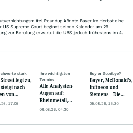
utvernichtungsmittel Roundup könnte Bayer im Herbst eine
r US Supreme Court beginnt seinen Kalender am 29.
ng zur Berufung erwartet die UBS jedoch frühestens im 4.
chwerte stark
Ihre wichtigsten
Buy or Goodbye?
Street legt zu,
Bayer, McDonald's,
Termine
Alle Analysten-
steigt nach
Infineon und
Augen auf:
en von
Siemens – Die
Rheinmetall,
kom, Henkel
Analystenstimmen
.26, 17:05
05.08.26, 15:30
Deutsche Telekom,
des Tages
06.08.26, 04:30
Siemens, Airbnb &
Lyft