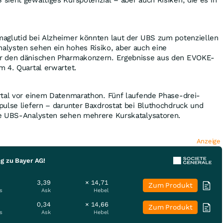
aglutid bei Alzheimer könnten laut der UBS zum potenziellen
lysten sehen ein hohes Risiko, aber auch eine
r den dänischen Pharmakonzern. Ergebnisse aus den EVOKE-
m 4. Quartal erwartet.
rtal vor einem Datenmarathon. Fünf laufende Phase-drei-
ulse liefern – darunter Baxdrostat bei Bluthochdruck und
e UBS-Analysten sehen mehrere Kurskatalysatoren.
Anzeige
g zu Bayer AG!
3,39
× 14,71
Zum Produkt
s
Ask
Hebel
0,34
× 14,66
Zum Produkt
s
Ask
Hebel