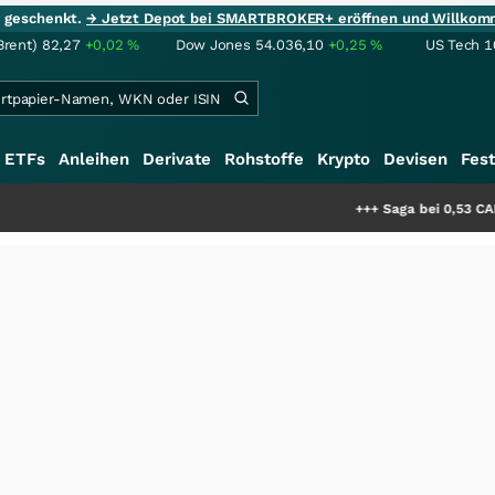
ie geschenkt.
→ Jetzt Depot bei SMARTBROKER+ eröffnen und Willkom
Brent)
82,27
+0,02
%
Dow Jones
54.036,10
+0,25
%
US Tech 1
ETFs
Anleihen
Derivate
Rohstoffe
Krypto
Devisen
Fest
+++
Saga bei 0,53 CAD: Bewertet der