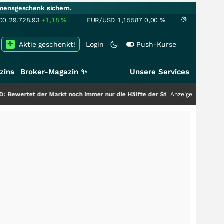
mensgeschenk sichern.
00
29.728,93
+1,18
%
EUR/USD
1,15587
0,00
%
Aktie geschenkt!
Login
Push-Kurse
zins
Broker-Magazin ✨
Unsere Services
 Markt noch immer nur die Hälfte der Story?
+++
Anzeige