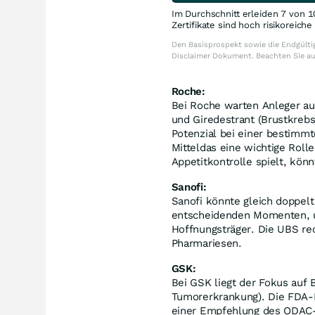
Im Durchschnitt erleiden 7 von 1
Zertifikate sind hoch risikoreich
Den Basisprospekt sowie die Endgültig
Disclaimer Dokument. Beachten Sie a
Roche:
Bei Roche warten Anleger a
und Giredestrant (Brustkrebs
Potenzial bei einer bestimmt
Mitteldas eine wichtige Roll
Appetitkontrolle spielt, könn
Sanofi:
Sanofi könnte gleich doppelt 
entscheidenden Momenten, un
Hoffnungsträger. Die UBS re
Pharmariesen.
GSK:
Bei GSK liegt der Fokus auf
Tumorerkrankung). Die FDA-
einer Empfehlung des ODAC-