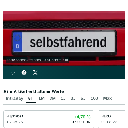
Foto: Sascha Steinach - dpa-Zentralbild
9 im Artikel enthaltene Werte
Intraday
5T
1M
3M
1J
3J
5J
10J
Max
Alphabet
Baidu
+4,79
%
07.08.26
307,00
EUR
07.08.26