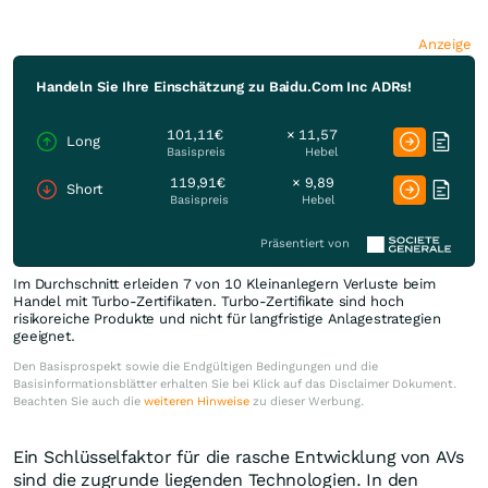
Anzeige
Handeln Sie Ihre Einschätzung zu Baidu.Com Inc ADRs!
101,11€
× 11,57
Long
Basispreis
Hebel
119,91€
× 9,89
Short
Basispreis
Hebel
Präsentiert von
Im Durchschnitt erleiden 7 von 10 Kleinanlegern Verluste beim
Handel mit Turbo-Zertifikaten. Turbo-Zertifikate sind hoch
risikoreiche Produkte und nicht für langfristige Anlagestrategien
geeignet.
Den Basisprospekt sowie die Endgültigen Bedingungen und die
Basisinformationsblätter erhalten Sie bei Klick auf das Disclaimer Dokument.
Beachten Sie auch die
weiteren Hinweise
zu dieser Werbung.
Ein Schlüsselfaktor für die rasche Entwicklung von AVs
sind die zugrunde liegenden Technologien. In den