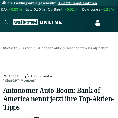
🎁 Ihre Lieblingsaktie geschenkt.
→ Jetzt Depot eröffnen
DAX
+0,69
%
Gold
0,00
%
Öl (Brent)
+0,02
%
Dow Jones
+0,25
%
Aktien
Alphabet Aktie
Nachrichten zu Alphabet
Startseite
12881
1 Kommentar
"ChatGPT-Moment"
Autonomer Auto-Boom: Bank of
America nennt jetzt ihre Top-Aktien-
Tipps