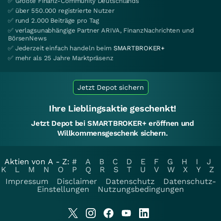
✅ Größte Finanz-Community Deutschlands
✅ über 550.000 registrierte Nutzer
✅ rund 2.000 Beiträge pro Tag
✅ verlagsunabhängige Partner ARIVA, FinanzNachrichten und
BörsenNews
✅ Jederzeit einfach handeln beim
SMARTBROKER+
✅ mehr als 25 Jahre Marktpräsenz
Jetzt Depot sichern
Ihre Lieblingsaktie geschenkt!
Jetzt Depot bei SMARTBROKER+ eröffnen und
Willkommensgeschenk sichern.
Aktien von A - Z:
#
A
B
C
D
E
F
G
H
I
J
K
L
M
N
O
P
Q
R
S
T
U
V
W
X
Y
Z
Impressum
Disclaimer
Datenschutz
Datenschutz-
Einstellungen
Nutzungsbedingungen