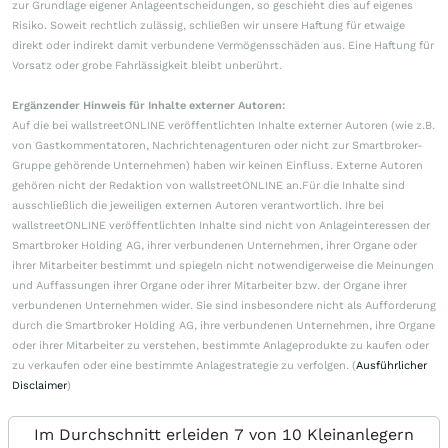
zur Grundlage eigener Anlageentscheidungen, so geschieht dies auf eigenes
Risiko. Soweit rechtlich zulässig, schließen wir unsere Haftung für etwaige
direkt oder indirekt damit verbundene Vermögensschäden aus. Eine Haftung für
Vorsatz oder grobe Fahrlässigkeit bleibt unberührt.
Ergänzender Hinweis für Inhalte externer Autoren:
Auf die bei wallstreetONLINE veröffentlichten Inhalte externer Autoren (wie z.B.
von Gastkommentatoren, Nachrichtenagenturen oder nicht zur Smartbroker-
Gruppe gehörende Unternehmen) haben wir keinen Einfluss. Externe Autoren
gehören nicht der Redaktion von wallstreetONLINE an.Für die Inhalte sind
ausschließlich die jeweiligen externen Autoren verantwortlich. Ihre bei
wallstreetONLINE veröffentlichten Inhalte sind nicht von Anlageinteressen der
Smartbroker Holding AG, ihrer verbundenen Unternehmen, ihrer Organe oder
ihrer Mitarbeiter bestimmt und spiegeln nicht notwendigerweise die Meinungen
und Auffassungen ihrer Organe oder ihrer Mitarbeiter bzw. der Organe ihrer
verbundenen Unternehmen wider. Sie sind insbesondere nicht als Aufforderung
durch die Smartbroker Holding AG, ihre verbundenen Unternehmen, ihre Organe
oder ihrer Mitarbeiter zu verstehen, bestimmte Anlageprodukte zu kaufen oder
zu verkaufen oder eine bestimmte Anlagestrategie zu verfolgen. (
Ausführlicher
Disclaimer
)
Im Durchschnitt erleiden 7 von 10 Kleinanlegern