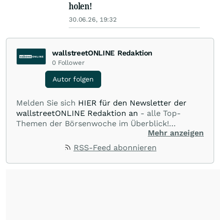
holen!
30.06.26, 19:32
wallstreetONLINE Redaktion
0
Follower
Autor folgen
Melden Sie sich
HIER für den Newsletter der
wallstreetONLINE Redaktion an
- alle Top-
Themen der Börsenwoche im Überblick!
Mehr anzeigen
Verpassen Sie kein wichtiges Anleger-Thema!
Für
Beiträge auf diesem journalistischen Channel ist
RSS-Feed abonnieren
die Chefredaktion der wallstreetONLINE
Redaktion verantwortlich.
Die Fachjournalisten
der wallstreetONLINE Redaktion berichten hier
mit ihren Kolleginnen und Kollegen aus den
Partnerredaktionen exklusiv, fundiert,
ausgewogen sowie unabhängig für den Anleger.
Die Zentralredaktion recherchiert intensiv, um