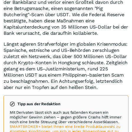
der Bankbilanz und verlor einen Großteil davon durch
eine Betrugsmasche, einen sogenannten "Pig
Butchering"-Scam über USDT. Wie die Federal Reserve
bestätigte, haben diese Maßnahmen eine
Kapitalunterdeckung von 35 Millionen US-Dollar bei der
Bank verursacht, die daraufhin kollabierte.
Längst agieren Strafverfolger im globalen Krisenmodus:
Spanische, estnische und US-Behörden zerschlugen
zuletzt ein Netzwerk, das über 500 Millionen US-Dollar
durch Krypto-Konten in Hongkong schleuste. Zeitgleich
gelang es dem US-Justizministerium, rund 225
Millionen USDT aus einem Philippinen-basierten Scam
zu beschlagnahmen. Ein Achtungserfolg, letztendlich
aber nur ein Tropfen auf den heißen Stein.
Tipp aus der Redaktion
Mit Derivaten lässt sich auch aus fallenden Kursen ein
möglicher Gewinn ziehen – gegen größere Crashs hilft immer
noch eine breite Streuung über verschiedene Assetklassen.
SMARTBROKER+ bietet Ihnen eine breite Produktauswahl zu
günstigen Konditionen, um sich in jeder Börsenphase gut zu