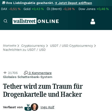
🎁 Ihre Lieblingsaktie geschenkt.
→ Jetzt Depot eröffnen
DAX
-0,51
%
Gold
+0,43
%
Öl (Brent)
-0,28
%
Dow Jones
+0,46
%
Cryptocurrency
USDT / USD Cryptocurrency
Startseite
Nachrichten zu USDT / USD
21705
0 Kommentare
Globales Schattenbank-System
Tether wird zum Traum für
Drogenkartelle und Hacker
Verfasst von
Ingo Kolf