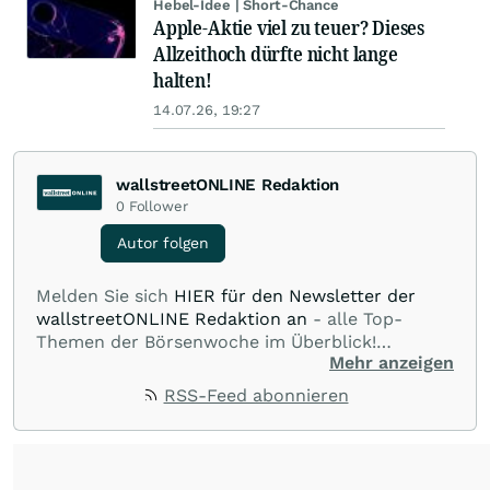
Hebel-Idee | Short-Chance
Apple-Aktie viel zu teuer? Dieses
Allzeithoch dürfte nicht lange
halten!
14.07.26, 19:27
wallstreetONLINE Redaktion
0
Follower
Autor folgen
Melden Sie sich
HIER für den Newsletter der
wallstreetONLINE Redaktion an
- alle Top-
Themen der Börsenwoche im Überblick!
Mehr anzeigen
Verpassen Sie kein wichtiges Anleger-Thema!
Für
Beiträge auf diesem journalistischen Channel ist
RSS-Feed abonnieren
die Chefredaktion der wallstreetONLINE
Redaktion verantwortlich.
Die Fachjournalisten
der wallstreetONLINE Redaktion berichten hier
mit ihren Kolleginnen und Kollegen aus den