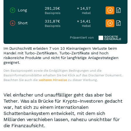
291,25€
× 14,57
Long
Basispreis
Hebel
331,87€
× 14,41
Short
Basispreis
Hebel
Präsentiert von
Im Durchschnitt erleiden 7 von 10 Kleinanlegern Verluste beim
Handel mit Turbo-Zertifikaten. Turbo-Zertifikate sind hoch
risikoreiche Produkte und nicht für langfristige Anlagestrategien
geeignet.
Den Basisprospekt sowie die Endgültigen Bedingungen und die
Basisinformationsblätter erhalten Sie bei Klick auf das Disclaimer Dokument.
Beachten Sie auch die
weiteren Hinweise
zu dieser Werbung.
Viel einfacher und unauffälliger geht das aber bei
Tether. Was als Brücke für Krypto-Investoren gedacht
war, hat sich zu einem internationalen
Schattenbanksystem entwickelt, mit dem sich
Milliarden verschieben lassen, nahezu unsichtbar für
die Finanzaufsicht.