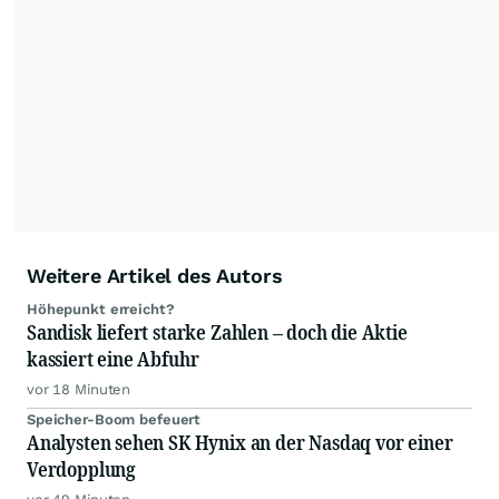
Partnerredaktionen exklusiv, fundiert,
ausgewogen sowie unabhängig für den Anleger.
Die Zentralredaktion recherchiert intensiv, um
Anlegern der Kategorie Selbstentscheider
relevante Informationen für ihre
Anlageentscheidungen liefern zu können.
NEU:
Podcast "Börse, Baby!"
Weitere Artikel des Autors
Höhepunkt erreicht?
Sandisk liefert starke Zahlen – doch die Aktie
kassiert eine Abfuhr
vor 18 Minuten
Speicher-Boom befeuert
Analysten sehen SK Hynix an der Nasdaq vor einer
Verdopplung