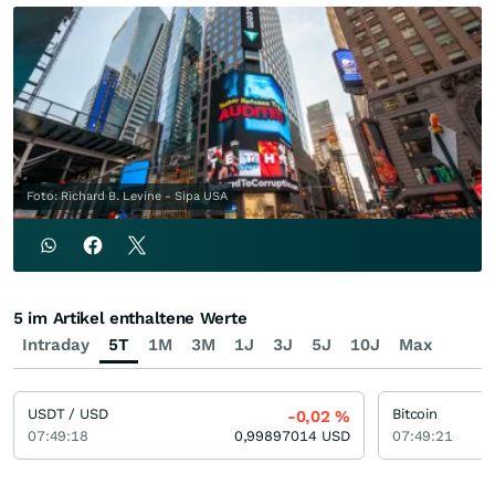
Foto: Richard B. Levine - Sipa USA
5 im Artikel enthaltene Werte
Intraday
5T
1M
3M
1J
3J
5J
10J
Max
USDT / USD
Bitcoin
-0,02
%
07:49:18
0,99897014
USD
07:49:21