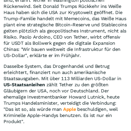
sind, erfährt Tether in Washington politischen
Rückenwind. Seit Donald Trumps Rückkehr ins Weiße
Haus haben sich die USA zur Kryptowelt geöffnet. Die
Trump-Familie handelt mit Memecoins, das Weiße Haus
plant eine strategische Bitcoin-Reserve und Stablecoins
gelten plötzlich als geopolitisches Instrument, nicht als
Risiko. Paolo Ardoino, CEO von Tether, wirbt offensiv
für USDT als Bollwerk gegen die digitale Expansion
Chinas: "Wir bauen weltweit die Infrastruktur für den
US-Dollar", erklärte er im Frühjahr.
Dasselbe System, das Drogenhandel und Betrug
erleichtert, finanziert nun auch amerikanische
Staatsausgaben. Mit über 113 Milliarden US-Dollar in
US-Staatsanleihen
zählt Tether zu den größten
Gläubigern der USA, noch vor Deutschland. Der
ehemalige Investmentbanker Howard Lutnick, heute
Trumps Handelsminister, verteidigt die Verbindung:
"Das ist so, als würde man
Apple
beschuldigen, weil
Kriminelle Apple-Handys benutzen. Es ist nur ein
Produkt".