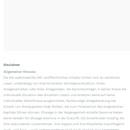
Disclaimer
Allgemeiner Hinweis:
Die bei wallstreetONLINE veröffentlichten Inhalte richten sich an sämtliche
Leser, unabhängig von ihrer konkreten Vermögenssituation, ihrem
Anlageverhalten oder ihren Anlagezielen. Sie berücksichtigen in keiner Weise die
individuelle Situation des einzelnen Lesers und ersetzen keine auf seine
individuellen Bedürfnisse ausgerichtete, fachkundige Anlageberatung.Der
Erwerb von Wertpapieren birgt Risiken, die zum Totalverlust des eingesetzten
Kapitals führen können. Etwaige in der Vergangenheit erzielte Gewinne bieten
keine Gewähr für etwaige Gewinne in der Zukunft. Die Smartbroker Holding AG,
ihre verbundenen Unternehmen, ihre Organe und ihre Mitarbeiter (nachfolgend
auch „wir“ bzw. „uns“) sichern weder explizit noch implizit eine bestimmte