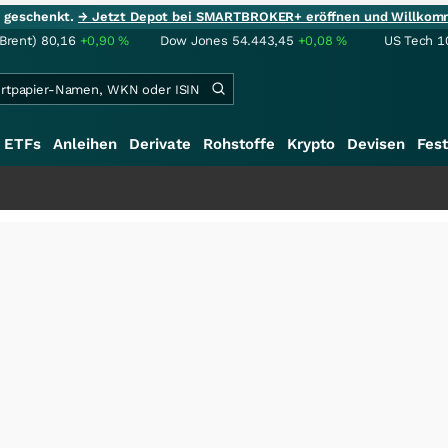
ie geschenkt.
→ Jetzt Depot bei SMARTBROKER+ eröffnen und Willkom
(Brent)
80,16
+0,90
%
Dow Jones
54.443,45
+0,08
%
US Tech 1
ETFs
Anleihen
Derivate
Rohstoffe
Krypto
Devisen
Fest
+++
Sch