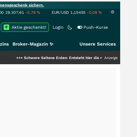
mensgeschenk sichern.
00
29.307,61
-0,76
%
EUR/USD
1,15455
-0,08
%
Aktie geschenkt!
Login
Push-Kurse
zins
Broker-Magazin ✨
Unsere Services
were Seltene Erden: Entsteht hier die nächste Milliardenstory?
Anzeige
+++