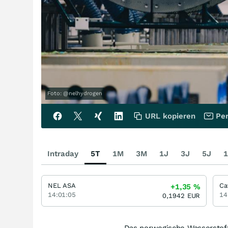
Foto: @nelhydrogen
URL kopieren
Per
Intraday
5T
1M
3M
1J
3J
5J
1
NEL ASA
Ca
+1,35
%
14:01:05
14
0,1942
EUR
Das norwegische Wasserstof