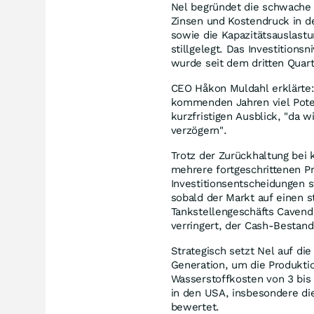
Nel begründet die schwache
Zinsen und Kostendruck in d
sowie die Kapazitätsauslastu
stillgelegt. Das Investitions
wurde seit dem dritten Quar
CEO Håkon Muldahl erklärte: 
kommenden Jahren viel Potenzi
kurzfristigen Ausblick, "da w
verzögern".
Trotz der Zurückhaltung bei 
mehrere fortgeschrittenen Pr
Investitionsentscheidungen st
sobald der Markt auf einen 
Tankstellengeschäfts Cavend
verringert, der Cash-Bestand
Strategisch setzt Nel auf d
Generation, um die Produkti
Wasserstoffkosten von 3 bis
in den USA, insbesondere die
bewertet.