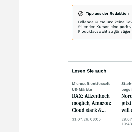
Tipp aus der Redaktion
Fallende Kurse und keine Gew
fallenden Kursen eine positi
Produktauswahl zu günstigen
Lesen Sie auch
Microsoft entfesselt
Stark
US-Märkte
begei
DAX: Allzeithoch
Nord
möglich, Amazon:
jetzt
Cloud stark &
will
Siemens Health
gewi
31.07.26, 08:05
29.07
unter Druck
10:43