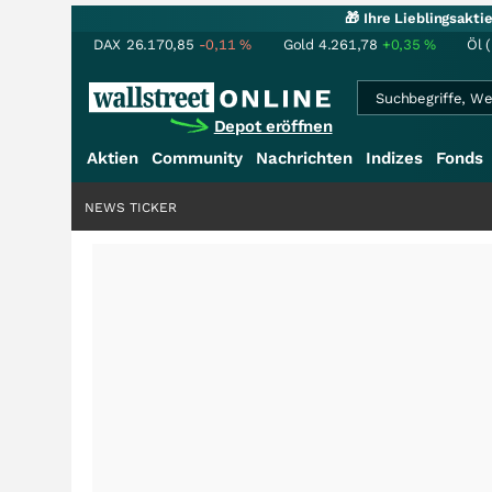
🎁 Ihre Lieblingsakt
DAX
26.170,85
-0,11
%
Gold
4.261,78
+0,35
%
Öl 
Depot eröffnen
Aktien
Community
Nachrichten
Indizes
Fonds
NEWS TICKER