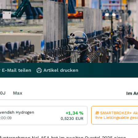
 E-Mail teilen
Artikel drucken
0J
Max
Im Ar
vendish Hydrogen
+1,34
%
🎁 SMARTBROKER+ Akt
Ihre Lieblingsaktie ge
:00:09
0,5230
EUR
funternehmen Nel ASA hat im zweiten Quartal 2025 einen