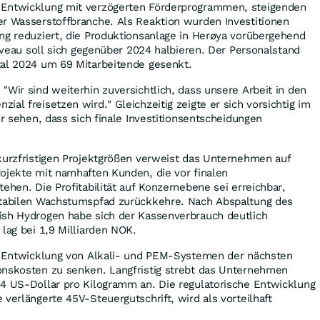
 Entwicklung mit verzögerten Förderprogrammen, steigenden
er Wasserstoffbranche. Als Reaktion wurden Investitionen
ng reduziert, die Produktionsanlage in Herøya vorübergehend
niveau soll sich gegenüber 2024 halbieren. Der Personalstand
tal 2024 um 69 Mitarbeitende gesenkt.
"Wir sind weiterhin zuversichtlich, dass unsere Arbeit in den
al freisetzen wird." Gleichzeitig zeigte er sich vorsichtig im
ir sehen, dass sich finale Investitionsentscheidungen
kurzfristigen Projektgrößen verweist das Unternehmen auf
ojekte mit namhaften Kunden, die vor finalen
ehen. Die Profitabilität auf Konzernebene sei erreichbar,
stabilen Wachstumspfad zurückkehre. Nach Abspaltung des
ish Hydrogen habe sich der Kassenverbrauch deutlich
 lag bei 1,9 Milliarden NOK.
ie Entwicklung von Alkali- und PEM-Systemen der nächsten
onskosten zu senken. Langfristig strebt das Unternehmen
 4 US-Dollar pro Kilogramm an. Die regulatorische Entwicklung
 verlängerte 45V-Steuergutschrift, wird als vorteilhaft