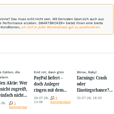
inne? Das muss echt nicht sein. Mit Derivaten lässt sich auch aus
ve Performance erzielen. SMARTBROKER+ bietet Ihnen eine breite
 Konditionen,
um sich in jeder Börsenphase gut zu positionieren.
e Zahlen, die
Erst rot, dann grün
Börse, Baby!
PayPal liefert –
Earnings: Crash
stern
ex-Aktie: Wer
doch Anleger
oder
 nicht zugreift,
ringen mit dem
Einstiegschance?
 einfach nicht
Turnaround
DREI heiße Aktien
28.07.26,
2
23.07.26, 18:30
nnen!
vor den Zahlen
13:59
Kommentare
.26,
1
Kommentar