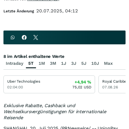
20.07.2025, 04:12
Letzte Änderung
8 im Artikel enthaltene Werte
Intraday
5T
1M
3M
1J
3J
5J
10J
Max
Uber Technologies
+4,94
%
02:04:00
75,02
USD
07.08.26
Exklusive Rabatte, Cashback und
Wechselkursvergünstigungen für internationale
Reisende
SHANGHAI
,
20. Juli 2025
/PRNewswire/ -- UnionPay