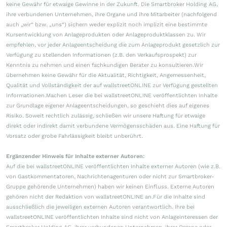
keine Gewähr für etwaige Gewinne in der Zukunft. Die Smartbroker Holding AG,
ihre verbundenen Unternehmen, ihre Organe und ihre Mitarbeiter (nachfolgend
auch „wir“ bzw. „uns“) sichern weder explizit noch implizit eine bestimmte
Kursentwicklung von Anlageprodukten oder Anlageproduktklassen zu. Wir
empfehlen, vor jeder Anlageentscheidung die zum Anlageprodukt gesetzlich zur
Verfügung zu stellenden Informationen (z.B. den Verkaufsprospekt) zur
Kenntnis zu nehmen und einen fachkundigen Berater zu konsultieren.Wir
übernehmen keine Gewähr für die Aktualität, Richtigkeit, Angemessenheit,
Qualität und Vollständigkeit der auf wallstreetONLINE zur Verfügung gestellten
Informationen.Machen Leser die bei wallstreetONLINE veröffentlichten Inhalte
zur Grundlage eigener Anlageentscheidungen, so geschieht dies auf eigenes
Risiko. Soweit rechtlich zulässig, schließen wir unsere Haftung für etwaige
direkt oder indirekt damit verbundene Vermögensschäden aus. Eine Haftung für
Vorsatz oder grobe Fahrlässigkeit bleibt unberührt.
Ergänzender Hinweis für Inhalte externer Autoren:
Auf die bei wallstreetONLINE veröffentlichten Inhalte externer Autoren (wie z.B.
von Gastkommentatoren, Nachrichtenagenturen oder nicht zur Smartbroker-
Gruppe gehörende Unternehmen) haben wir keinen Einfluss. Externe Autoren
gehören nicht der Redaktion von wallstreetONLINE an.Für die Inhalte sind
ausschließlich die jeweiligen externen Autoren verantwortlich. Ihre bei
wallstreetONLINE veröffentlichten Inhalte sind nicht von Anlageinteressen der