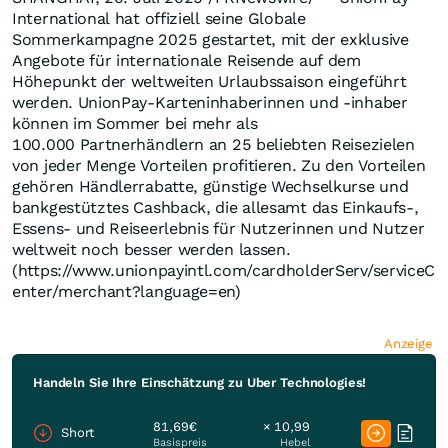
International hat offiziell seine Globale
Sommerkampagne 2025 gestartet, mit der exklusive
Angebote für internationale Reisende auf dem
Höhepunkt der weltweiten Urlaubssaison eingeführt
werden. UnionPay-Karteninhaberinnen und -inhaber
können im Sommer bei mehr als
100.000 Partnerhändlern an 25 beliebten Reisezielen
von jeder Menge Vorteilen profitieren. Zu den Vorteilen
gehören Händlerrabatte, günstige Wechselkurse und
bankgestütztes Cashback, die allesamt das Einkaufs-,
Essens- und Reiseerlebnis für Nutzerinnen und Nutzer
weltweit noch besser werden lassen.
(https://www.unionpayintl.com/cardholderServ/serviceC
enter/merchant?language=en)
Anzeige
Handeln Sie Ihre Einschätzung zu Uber Technologies!
81,69€
× 10,99
Short
Basispreis
Hebel