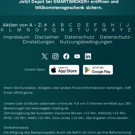
Jetzt Depot bei SMARTBROKER+ eröffnen und
Willkommensgeschenk sichern.
Aktien von A - Z:
#
A
B
C
D
E
F
G
H
I
J
K
L
M
N
O
P
Q
R
S
T
U
V
W
X
Y
Z
Impressum
Disclaimer
Datenschutz
Datenschutz-
Einstellungen
Nutzungsbedingungen
Unsere Apps:
Wenn Sie Kursdaten, Widgets oder andere Finanzinformationen benötigen, hilft
Ihnen
ARIVA
gerne.
Unsere User schätzen wallstreet-online.de: 4.8 von 5 Sternen ermittelt aus 285
Bewertungen bei www.kagels-trading.de
Zeitverzögerung der Kursdaten: Deutsche Börsen +15 Min. NASDAQ +15 Min.
NYSE +20 Min. AMEX +20 Min. Dow Jones +15 Min. Alle Angaben ohne Gewähr.
Werbehinweise:
Die Billigung des Basisprospekts durch die BaFin ist nicht als ihre Befürwortung