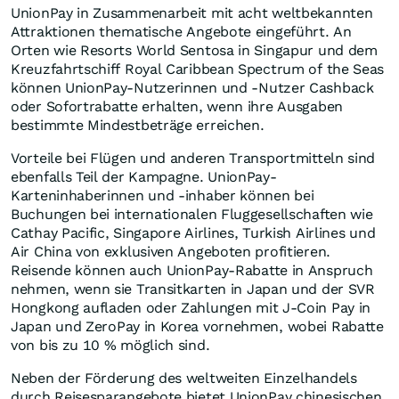
UnionPay in Zusammenarbeit mit acht weltbekannten
Attraktionen thematische Angebote eingeführt. An
Orten wie Resorts World Sentosa in Singapur und dem
Kreuzfahrtschiff Royal Caribbean Spectrum of the Seas
können UnionPay-Nutzerinnen und -Nutzer Cashback
oder Sofortrabatte erhalten, wenn ihre Ausgaben
bestimmte Mindestbeträge erreichen.
Vorteile bei Flügen und anderen Transportmitteln sind
ebenfalls Teil der Kampagne. UnionPay-
Karteninhaberinnen und -inhaber können bei
Buchungen bei internationalen Fluggesellschaften wie
Cathay Pacific, Singapore Airlines, Turkish Airlines und
Air China von exklusiven Angeboten profitieren.
Reisende können auch UnionPay-Rabatte in Anspruch
nehmen, wenn sie Transitkarten in
Japan
und der SVR
Hongkong aufladen oder Zahlungen mit J-Coin Pay in
Japan
und ZeroPay in Korea vornehmen, wobei Rabatte
von bis zu 10 % möglich sind.
Neben der Förderung des weltweiten Einzelhandels
durch Reisesparangebote bietet UnionPay chinesischen