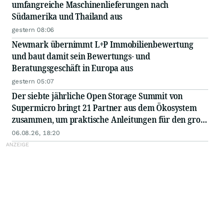
umfangreiche Maschinenlieferungen nach
Südamerika und Thailand aus
gestern 08:06
Newmark übernimmt L+P Immobilienbewertung
und baut damit sein Bewertungs- und
Beratungsgeschäft in Europa aus
gestern 05:07
Der siebte jährliche Open Storage Summit von
Supermicro bringt 21 Partner aus dem Ökosystem
zusammen, um praktische Anleitungen für den groß
angelegten Einsatz von KI in Unternehmen
06.08.26, 18:20
auszutauschen