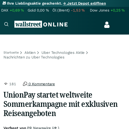
🎁 Ihre Lieblingsaktie geschenkt.
→ Jetzt Depot eröffnen
DAX
+0,69
%
Gold
0,00
%
Öl (Brent)
-1,53
%
Dow Jones
+0,25
%
Aktien
Uber Technologies Aktie
Startseite
Nachrichten zu Uber Technologies
181
0 Kommentare
UnionPay startet weltweite
Sommerkampagne mit exklusiven
Reiseangeboten
Verfasst von
PR Newswire (dt.)