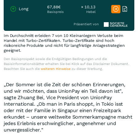
67,88€
× 10,13
Long
Basispreis
Hebel
Präsentiert von
Im Durchschnitt erleiden 7 von 10 Kleinanlegern Verluste beim
Handel mit Turbo-Zertifikaten. Turbo-Zertifikate sind hoch
risikoreiche Produkte und nicht für langfristige Anlagestrategien
geeignet.
Den Basisprospekt sowie die Endgültigen Bedingungen und die
Basisinformationsblätter erhalten Sie bei Klick auf das Disclaimer Dokument.
Beachten Sie auch die
weiteren Hinweise
zu dieser Werbung.
„Der Sommer ist die Zeit der schönen Erinnerungen,
und wir möchten, dass UnionPay ein Teil davon ist",
sagte Zhuang Bei, Vice President von UnionPay
International. „Ob man in
Paris
shoppt, in
Tokio
isst
oder mit der Familie in Singapur einen Freizeitpark
erkundet – unsere weltweite Sommerkampagne macht
jedes Erlebnis erschwinglicher, angenehmer und
unvergesslicher."