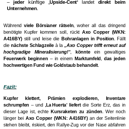
–
jeder
künftige
‚Upside
Cent‘
landet
direkt beim
‑
Unternehmen
.
Während
viele Börsianer rätseln
, woher all das dringend
benötigte Kupfer kommen soll, rückt
Axo Copper (WKN:
A416BY)
still und leise die
Bohranlagen in Position
. Fällt
die
nächste Schlagzeile
à la
„Axo Copper trifft erneut auf
hochgradige Mineralisierung!“
,
könnte
ein gewaltiges
Feuerwerk beginnen
– in einem
Marktumfeld
,
das jeden
hochwertigen Fund wie Goldstaub behandelt
.
Fazit:
Kupfer klettert, Prämien explodieren, Inventare
schrumpfen
– und
‚La Huerta‘ liefert
die Sorte Erz, das in
dieser Lage ist, echte
Kursraketen zu zünden
. Wer noch
länger bei
Axo Copper (WKN: A416BY)
an der Seitenlinie
stehen bleibt, riskiert, den Rallye
Zug vor der Nase abfahren
‑