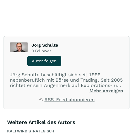
Jörg Schulte
0
Follower
Autor folgen
Jörg Schulte beschäftigt sich seit 1999
nebenberuflich mit Börse und Trading. Seit 2005
richtet er sein Augenmerk auf Explorations- und
Bergbauunternehmen und analysiert täglich die
Mehr anzeigen
Märkte. Seit Januar 2006 ist Jörg Schulte als
RSS-Feed abonnieren
Community-Mitglied auf wallstreet:online aktiv.
Weitere Artikel des Autors
KALI WIRD STRATEGISCH