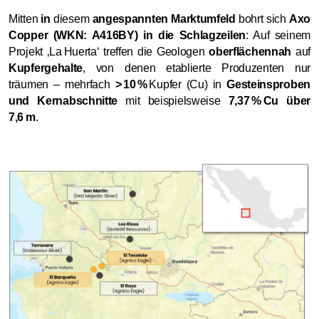
Mitten
in
diesem
angespannten Marktumfeld
bohrt sich
Axo
Copper (WKN: A416BY)
in die Schlagzeilen
: Auf seinem
Projekt ‚La Huerta‘ treffen die Geologen
oberflächennah
auf
Kupfergehalte
, von denen etablierte Produzenten nur
träumen – mehrfach
> 10 %
Kupfer (Cu) in
Gesteinsproben
und Kernabschnitte
mit beispielsweise
7,37 % Cu über
7,6 m
.