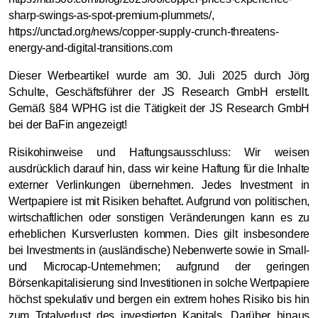
sharp-swings-as-spot-premium-plummets/,
https://unctad.org/news/copper-supply-crunch-threatens-
energy-and-digital-transitions.com
Dieser Werbeartikel wurde am 30. Juli 2025 durch Jörg
Schulte, Geschäftsführer der JS Research GmbH erstellt.
Gemäß §84 WPHG ist die Tätigkeit der JS Research GmbH
bei der BaFin angezeigt!
Risikohinweise und Haftungsausschluss: Wir weisen
ausdrücklich darauf hin, dass wir keine Haftung für die Inhalte
externer Verlinkungen übernehmen. Jedes Investment in
Wertpapiere ist mit Risiken behaftet. Aufgrund von politischen,
wirtschaftlichen oder sonstigen Veränderungen kann es zu
erheblichen Kursverlusten kommen. Dies gilt insbesondere
bei Investments in (ausländische) Nebenwerte sowie in Small-
und Microcap-Unternehmen; aufgrund der geringen
Börsenkapitalisierung sind Investitionen in solche Wertpapiere
höchst spekulativ und bergen ein extrem hohes Risiko bis hin
zum Totalverlust des investierten Kapitals. Darüber hinaus