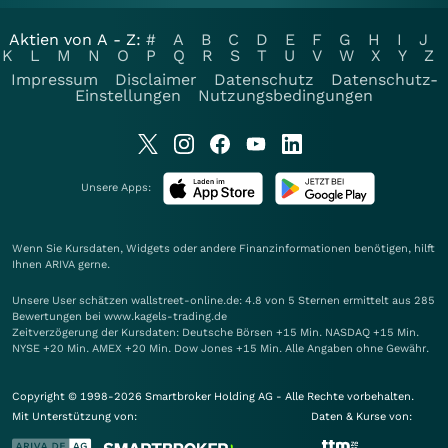
Aktien von A - Z:
#
A
B
C
D
E
F
G
H
I
J
K
L
M
N
O
P
Q
R
S
T
U
V
W
X
Y
Z
Impressum
Disclaimer
Datenschutz
Datenschutz-
Einstellungen
Nutzungsbedingungen
Unsere Apps:
Wenn Sie Kursdaten, Widgets oder andere Finanzinformationen benötigen, hilft
Ihnen
ARIVA
gerne.
Unsere User schätzen wallstreet-online.de: 4.8 von 5 Sternen ermittelt aus 285
Bewertungen bei www.kagels-trading.de
Zeitverzögerung der Kursdaten: Deutsche Börsen +15 Min. NASDAQ +15 Min.
NYSE +20 Min. AMEX +20 Min. Dow Jones +15 Min. Alle Angaben ohne Gewähr.
Copyright © 1998-2026 Smartbroker Holding AG - Alle Rechte vorbehalten.
Mit Unterstützung von:
Daten & Kurse von: