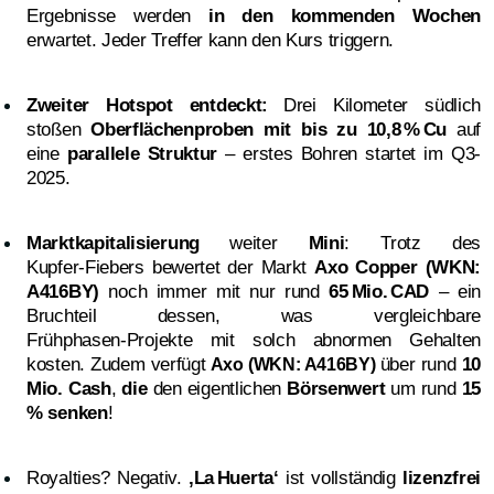
Ergebnisse werden
in den kommenden Wochen
erwartet. Jeder Treffer kann den Kurs triggern.
Zweiter Hotspot entdeckt:
Drei Kilometer südlich
stoßen
Oberflächenproben mit bis zu 10,8 % Cu
auf
eine
parallele Struktur
– erstes Bohren startet im Q3-
2025.
Marktkapitalisierung
weiter
Mini
: Trotz des
Kupfer
Fiebers bewertet der Markt
Axo Copper (WKN:
‑
A416BY)
noch immer mit nur rund
65 Mio. CAD
– ein
Bruchteil dessen, was vergleichbare
Frühphasen
Projekte mit solch abnormen Gehalten
‑
kosten. Zudem verfügt
über rund
10
Axo (WKN: A416BY)
Mio. Cash
,
die
den eigentlichen
Börsenwert
um rund
15
% senken
!
Royalties? Negativ.
‚La Huerta‘
ist vollständig
lizenzfrei