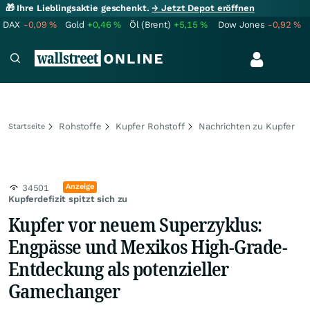
🎁 Ihre Lieblingsaktie geschenkt.
→ Jetzt Depot eröffnen
DAX
-0,09
%
Gold
+0,46
%
Öl (Brent)
+5,15
%
Dow Jones
-0,92
%
Rohstoffe
Kupfer Rohstoff
Nachrichten zu Kupfer
Startseite
Anzeige
34501
Kupferdefizit spitzt sich zu
Kupfer vor neuem Superzyklus:
Engpässe und Mexikos High-Grade-
Entdeckung als potenzieller
Gamechanger