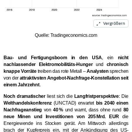
Vergrößern
Quelle: Tradingeconomics.com
Bau
und Fertigungsboom in den USA
, ein
nicht
‑
nachlassender Elektromobilitäts
Hunger
und
chronisch
‑
knappe Vorräte
treiben das rote Metall –
Analysten
sprechen
von der
attraktivsten Angebot
Nachfrage
Konstellation seit
‑
‑
einem Jahrzehnt
.
Noch dramatischer
liest sich die
Langfristperspektive
: Die
Welthandelskonferenz
(UNCTAD) erwartet
bis 2040 einen
Nachfrageanstieg
von
40 %
und warnt, dass ohne rund
80
neue Minen und Investitionen von 205 Mrd. EUR
die
Energiewende ins Stocken gerät. Am Mittwoch allerdings
brach der Kupferpreis ein, mit der Ankündigung des US-