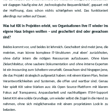
wir dagegen häufig eine Art ‚technologische Bequemlichkeit‘, gepaart mit
der Hoffnung, dass schon nichts schiefgehen wird. Das funktioniert
allerdings nur selten auf Dauer.
Was hat KIX in Projekten erlebt, wo Organisationen ihre IT wieder ins
eigene Haus bringen wollten – und gescheitert sind oder gewachsen
sind?
Beides kommt vor, und beides ist lehrreich. Gescheitert sind meist jene, die
meinten, man könne komplexe IT-Strukturen ‚mal eben‘ zurückholen,
ohne dafür intern die nötigen Ressourcen aufzubauen. Ohne klare
Zielarchitektur, ohne saubere Dokumentation und ohne interne Experten
ist ein Insourcing zum Scheitern verurteilt. Gewachsen sind hingegen jene,
die das Projekt strategisch aufgesetzt haben: mit einem klaren Plan, festen
Verantwortlichkeiten und Systemen, die offen und wartbar sind. Genau
hier spielt KIX seine Stärken aus: Als Open Source-Plattform mit klarem
Fokus auf Transparenz, Anpassbarkeit und nachhaltigem ITSM-Support
bietet KIX eine solide Grundlage, um wieder selbst die Zügel in die Hand zu
nehmen, ohne sich möglicherweise mit einem proprietären Lock-in zu
belasten.