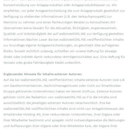
Kursentwicklung von Anlageprodukten oder Anlageproduktklassen zu. Wir
empfehlen, vor jeder Anlageentscheidung die zum Anlageprodukt gesetzlich zur
Verfügung zu stellenden Informationen (z.B. den Verkaufsprospekt) zur
Kenntnis zu nehmen und einen fachkundigen Berater zu konsultieren.Wir
übernehmen keine Gewähr für die Aktualität, Richtigkeit, Angemessenheit,
Qualität und Vollständigkeit der auf wallstreetONLINE zur Verfügung gestellten
Informationen.Machen Leser die bei wallstreetONLINE veröffentlichten Inhalte
zur Grundlage eigener Anlageentscheidungen, so geschieht dies auf eigenes
Risiko. Soweit rechtlich zulässig, schließen wir unsere Haftung für etwaige
direkt oder indirekt damit verbundene Vermögensschäden aus. Eine Haftung für
Vorsatz oder grobe Fahrlässigkeit bleibt unberührt.
Ergänzender Hinweis für Inhalte externer Autoren:
Auf die bei wallstreetONLINE veröffentlichten Inhalte externer Autoren (wie z.B.
von Gastkommentatoren, Nachrichtenagenturen oder nicht zur Smartbroker-
Gruppe gehörende Unternehmen) haben wir keinen Einfluss. Externe Autoren
gehören nicht der Redaktion von wallstreetONLINE an.Für die Inhalte sind
ausschließlich die jeweiligen externen Autoren verantwortlich. Ihre bei
wallstreetONLINE veröffentlichten Inhalte sind nicht von Anlageinteressen der
Smartbroker Holding AG, ihrer verbundenen Unternehmen, ihrer Organe oder
ihrer Mitarbeiter bestimmt und spiegeln nicht notwendigerweise die Meinungen
und Auffassungen ihrer Organe oder ihrer Mitarbeiter bzw. der Organe ihrer