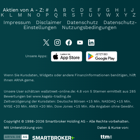
Aktien von A - Z:
#
A
B
C
D
E
F
G
H
I
J
K
L
M
N
O
P
Q
R
S
T
U
V
W
X
Y
Z
Impressum
Disclaimer
Datenschutz
Datenschutz-
Einstellungen
Nutzungsbedingungen
Unsere Apps:
Wenn Sie Kursdaten, Widgets oder andere Finanzinformationen benötigen, hilft
Ihnen
ARIVA
gerne.
Unsere User schätzen wallstreet-online.de: 4.8 von 5 Sternen ermittelt aus 285
Bewertungen bei www.kagels-trading.de
Zeitverzögerung der Kursdaten: Deutsche Börsen +15 Min. NASDAQ +15 Min.
NYSE +20 Min. AMEX +20 Min. Dow Jones +15 Min. Alle Angaben ohne Gewähr.
Copyright © 1998-2026 Smartbroker Holding AG - Alle Rechte vorbehalten.
Mit Unterstützung von:
Daten & Kurse von: