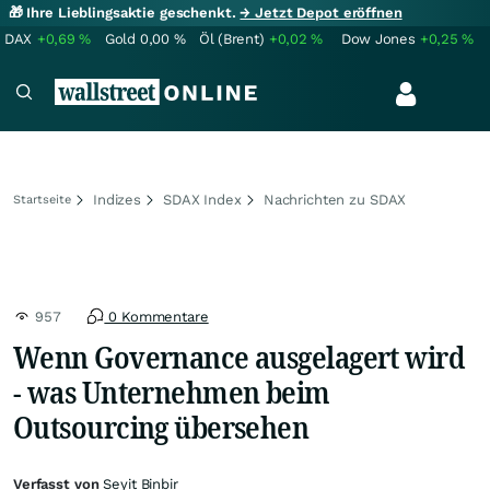
🎁 Ihre Lieblingsaktie geschenkt.
→ Jetzt Depot eröffnen
DAX
+0,69
%
Gold
0,00
%
Öl (Brent)
+0,02
%
Dow Jones
+0,25
%
Indizes
SDAX Index
Nachrichten zu SDAX
Startseite
957
0 Kommentare
Wenn Governance ausgelagert wird
- was Unternehmen beim
Outsourcing übersehen
Verfasst von
Seyit Binbir