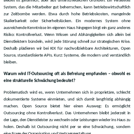
Beides ist gefährlich, aber aus unterschiedlichen Gründen. Ein veraltetes
System, das die Mitarbeiter gut beherrschen, kann betriebswirtschaftlich
zur Zeitbombe werden. Etwa durch hohe Betriebskosten, mangelnde
Skalierbarkeit oder Sicherheitslücken. Ein modernes System ohne
ausreichende Kenntnisse im eigenen Haus hingegen birgt ein ganz anderes
Risiko: Kontrollverlust. Wenn Wissen und Abhängigkeiten sich allein bei
Dienstleistern bündeln, wird jede Störung schnell zur strategischen Krise.
Deshalb plädieren wir bei KIX für nachvollziehbare Architekturen, Open
Source, standardisierte APIs. Kurz: Systeme, die modern und verständlich
bleiben.
Warum wird IT-Outsourcing oft als Befreiung empfunden – obwohl es
eine strukturelle Schwächung bedeutet?
Problematisch wird es, wenn Unternehmen sich in proprietäre, schlecht
dokumentierte Systeme einmieten, und sich damit langfristig abhängig
machen. Open Source bietet hier einen Ausweg: Es ermöglicht
Outsourcing ohne Kontrollverlust. Das Unternehmen bleibt jederzeit in
der Lage, den Dienstleister zu wechseln oder Leistungen wieder ins Haus zu
holen. Deshalb ist Outsourcing nicht per se eine Schwächung, sondern
eine Frage der Organisation und Vertragsgestaltung.