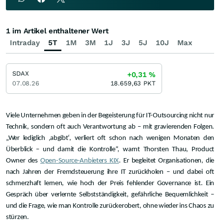
1 im Artikel enthaltener Wert
Intraday
5T
1M
3M
1J
3J
5J
10J
Max
SDAX
+0,31
%
07.08.26
18.659,63
PKT
Viele Unternehmen geben in der Begeisterung für IT-Outsourcing nicht nur
Technik, sondern oft auch Verantwortung ab – mit gravierenden Folgen.
„Wer lediglich ‚abgibt‘, verliert oft schon nach wenigen Monaten den
Überblick – und damit die Kontrolle“, warnt Thorsten Thau, Product
Owner des
Open-Source-Anbieters KIX
. Er begleitet Organisationen, die
nach Jahren der Fremdsteuerung ihre IT zurückholen – und dabei oft
schmerzhaft lernen, wie hoch der Preis fehlender Governance ist. Ein
Gespräch über verlernte Selbstständigkeit, gefährliche Bequemlichkeit –
und die Frage, wie man Kontrolle zurückerobert, ohne wieder ins Chaos zu
stürzen.