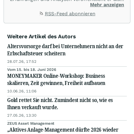
Redakteur in verschiedenen
Mehr anzeigen
Börsenpublikationen, damit auch andere von
RSS-Feed abonnieren
seiner Leidenschaft für Aktien profitieren.
Weitere Artikel des Autors
Altersvorsorge darf bei Unternehmern nicht an der
Erbschaftsteuer scheitern
28.07.26, 17:52
Vom 15. bis 18. Juni 2026
MONEYMAKER Online-Workshop: Business
skalieren, Zeit gewinnen, Freiheit aufbauen
10.06.26, 11:06
Gold rettet Sie nicht. Zumindest nicht so, wie es
Ihnen verkauft wurde.
27.05.26, 13:30
ZEUS Asset Management
„Aktives Anlage-Management dürfte 2026 wieder