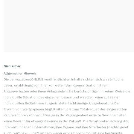
Disclaimer
Allgemeiner Hinweis:
Die bei wallstreetONLINE veröffentlichten Inhalte richten sich an sämtliche
Leser, unabhängig von ihrer konkreten Vermögenssituation, ihrem
Anlageverhalten oder ihren Anlagezielen. Sie berücksichtigen in keiner Weise die
individuelle Situation des einzelnen Lesers und ersetzen keine auf seine
individuellen Bedürfnisse ausgerichtete, fachkundige Anlageberatung.Der
Erwerb von Wertpapieren birgt Risiken, die zum Totalverlust des eingesetzten
Kapitals führen können. Etwaige in der Vergangenheit erzielte Gewinne bieten
keine Gewähr für etwaige Gewinne in der Zukunft. Die Smartbroker Holding AG,
ihre verbundenen Unternehmen, ihre Organe und ihre Mitarbeiter (nachfolgend
auch „wir“ bzw. „uns“) sichern weder explizit noch implizit eine bestimmte