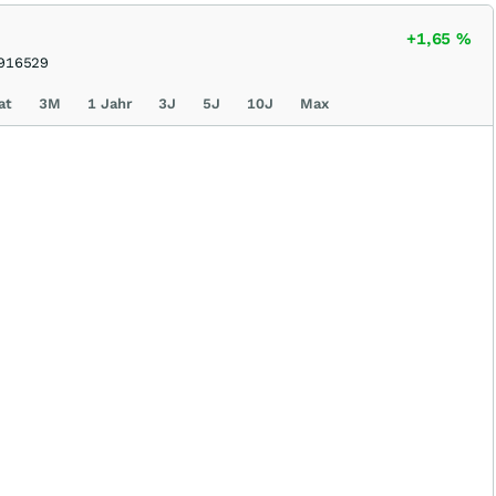
+1,65
%
916529
at
3M
1 Jahr
3J
5J
10J
Max