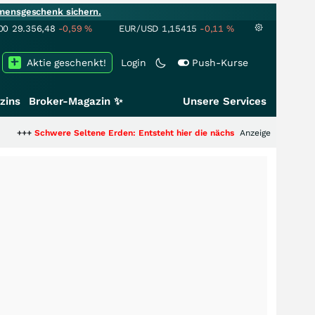
mensgeschenk sichern.
00
29.356,48
-0,59
%
EUR/USD
1,15415
-0,11
%
Aktie geschenkt!
Login
Push-Kurse
zins
Broker-Magazin ✨
Unsere Services
re Seltene Erden: Entsteht hier die nächste Milliardenstory?
Anzeige
+++