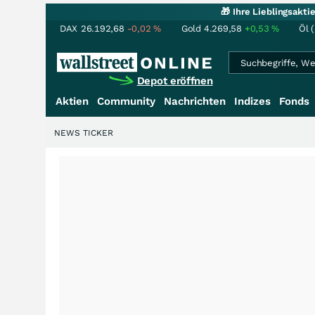
🎁 Ihre Lieblingsakt
DAX
26.192,68
-0,02
%
Gold
4.269,58
+0,53
%
Öl 
Depot eröffnen
Aktien
Community
Nachrichten
Indizes
Fonds
NEWS TICKER