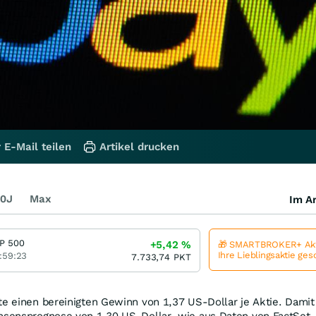
 E-Mail teilen
Artikel drucken
0J
Max
Im Ar
P 500
+5,42
%
🎁 SMARTBROKER+ Akt
Ihre Lieblingsaktie ge
:59:23
7.733,74
PKT
te einen bereinigten Gewinn von 1,37 US-Dollar je Aktie. Damit
onsensprognose von 1,30 US-Dollar, wie aus Daten von FactSet