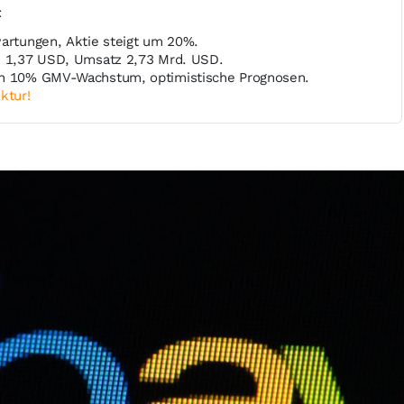
t
wartungen, Aktie steigt um 20%.
i 1,37 USD, Umsatz 2,73 Mrd. USD.
en 10% GMV-Wachstum, optimistische Prognosen.
ktur!