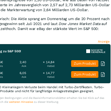
erte im Jahresvergleich von 2,57 auf 2,73 Milliarden US-Dollar
 die Markterwartung von 2,64 Milliarden US-Dollar.
orisch: Die Aktie sprang am Donnerstag um die 20 Prozent nach
gesgewinn seit Juli 2021 und laut
Dow Jones Market Data
auf
eithoch. Damit war eBay der stärkste Wert im S&P 500:
Anzeige
ng zu S&P 500!
5€
2,40
× 14,84
Zum Produkt
eis
Ask
Hebel
4€
6,05
× 14,77
Zum Produkt
eis
Ask
Hebel
0 Kleinanlegern Verluste beim Handel mit Turbo-Zertifikaten. Turbo-
e Produkte und nicht für langfristige Anlagestrategien geeignet.
en Bedingungen und die Basisinformationsblätter erhalten Sie bei Klick auf das
uch die
weiteren Hinweise
zu dieser Werbung.