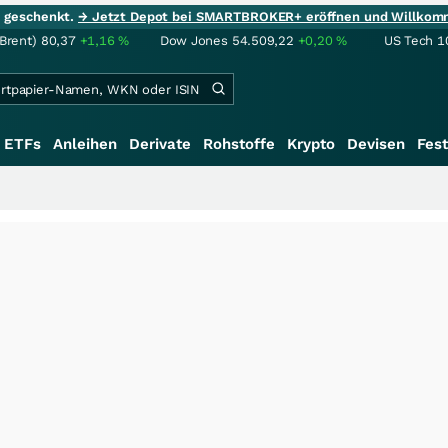
ie geschenkt.
→ Jetzt Depot bei SMARTBROKER+ eröffnen und Willkom
(Brent)
80,37
+1,16
%
Dow Jones
54.509,22
+0,20
%
US Tech 1
ETFs
Anleihen
Derivate
Rohstoffe
Krypto
Devisen
Fest
+++
Schwe