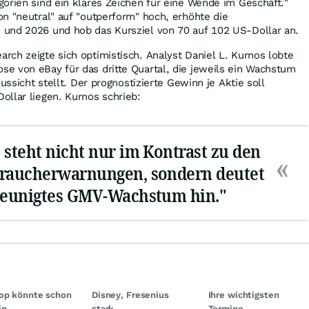
orien sind ein klares Zeichen für eine Wende im Geschäft."
n "neutral" auf "outperform" hoch, erhöhte die
und 2026 und hob das Kursziel von 70 auf 102 US-Dollar an.
ch zeigte sich optimistisch. Analyst Daniel L. Kurnos lobte
e von eBay für das dritte Quartal, die jeweils ein Wachstum
Aussicht stellt. Der prognostizierte Gewinn je Aktie soll
llar liegen. Kurnos schrieb:
 steht nicht nur im Kontrast zu den
braucherwarnungen, sondern deutet
hleunigtes GMV-Wachstum hin."
op könnte schon
Disney, Fresenius
Ihre wichtigsten
in
stark
Termine