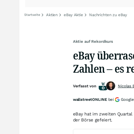
Aktien
eBay Aktie
Nachrichten zu eBay
Startseite
Aktie auf Rekordkurs
eBay überrasc
Zahlen – es r
Verfasst von
Nicolas 
wallstreetONLINE
bei
Google
eBay hat im zweiten Quartal 
der Börse gefeiert.