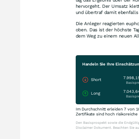
hervorgeht. Der Umsatz klett
und übertraf damit ebenfalls
Die Anleger reagierten euph
oben. Das ist der höchste Ta
dem Weg zu einem neuen Allz
Handeln Sie Ihre Einschätzu
7.998,1
Short
Basispr
7.043,6
Long
Basispr
Im Durchschnitt erleiden 7 von 1
Zertifikate sind hoch risikoreich
Den Basisprospekt sowie die Endgültig
Disclaimer Dokument. Beachten Sie a