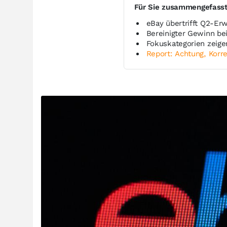
Für Sie zusammengefass
eBay übertrifft Q2-Er
Bereinigter Gewinn be
Fokuskategorien zeig
Report: Achtung, Korre