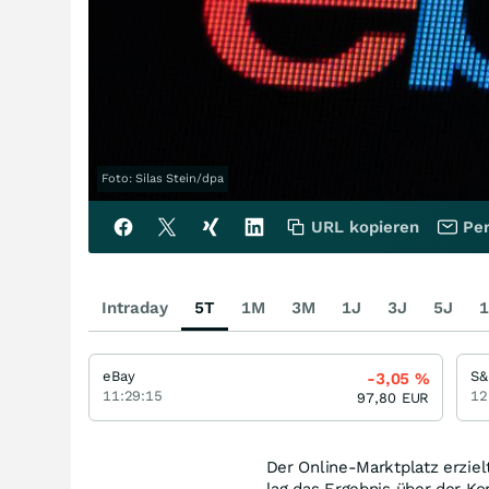
Foto: Silas Stein/dpa
URL kopieren
Per
Intraday
5T
1M
3M
1J
3J
5J
1
eBay
S&
-3,05
%
11:29:15
12
97,80
EUR
Der Online-Marktplatz erziel
lag das Ergebnis über der K