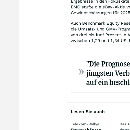
Ergebnisse in den Fokuskateg
BMO stufte die eBay-Aktie vo
Gewinnschätzungen für 2025 
Auch Benchmark Equity Resear
die Umsatz- und GMV-Prognos
von drei bis fünf Prozent in 
zwischen 1,29 und 1,34 US-Do
"Die Prognose
jüngsten Ver
auf ein besc
Lesen Sie auch
Telekom-Rallye
Das T
da se