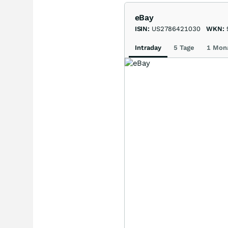
eBay
ISIN:
US2786421030
WKN:
Intraday
5 Tage
1 Mon