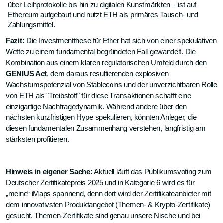
über Leihprotokolle bis hin zu digitalen Kunstmärkten – ist auf
Ethereum aufgebaut und nutzt ETH als primäres Tausch- und
Zahlungsmittel.
Fazit:
Die Investmentthese für Ether hat sich von einer spekulativen
Wette zu einem fundamental begründeten Fall gewandelt. Die
Kombination aus einem klaren regulatorischen Umfeld durch den
GENIUS Act
, dem daraus resultierenden explosiven
Wachstumspotenzial von Stablecoins und der unverzichtbaren Rolle
von ETH als "Treibstoff" für diese Transaktionen schafft eine
einzigartige Nachfragedynamik. Während andere über den
nächsten kurzfristigen Hype spekulieren, könnten Anleger, die
diesen fundamentalen Zusammenhang verstehen, langfristig am
stärksten profitieren.
Hinweis in eigener Sache:
Aktuell läuft das Publikumsvoting zum
Deutscher Zertifikatepreis 2025 und in Kategorie 6 wird es für
„meine“ iMaps spannend, denn dort wird der Zertifikateanbieter mit
dem innovativsten Produktangebot (Themen- & Krypto-Zertifikate)
gesucht. Themen-Zertifikate sind genau unsere Nische und bei