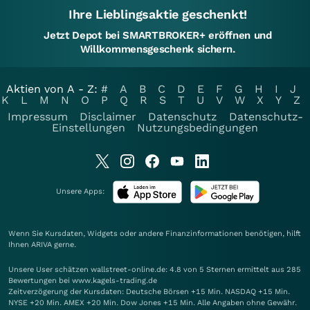
Ihre Lieblingsaktie geschenkt!
Jetzt Depot bei SMARTBROKER+ eröffnen und
Willkommensgeschenk sichern.
Aktien von A - Z:
#
A
B
C
D
E
F
G
H
I
J
K
L
M
N
O
P
Q
R
S
T
U
V
W
X
Y
Z
Impressum
Disclaimer
Datenschutz
Datenschutz-
Einstellungen
Nutzungsbedingungen
Unsere Apps:
Wenn Sie Kursdaten, Widgets oder andere Finanzinformationen benötigen, hilft
Ihnen
ARIVA
gerne.
Unsere User schätzen wallstreet-online.de: 4.8 von 5 Sternen ermittelt aus 285
Bewertungen bei www.kagels-trading.de
Zeitverzögerung der Kursdaten: Deutsche Börsen +15 Min. NASDAQ +15 Min.
NYSE +20 Min. AMEX +20 Min. Dow Jones +15 Min. Alle Angaben ohne Gewähr.