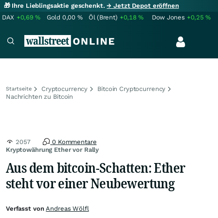
🎁 Ihre Lieblingsaktie geschenkt.
→ Jetzt Depot eröffnen
DAX
+0,69
%
Gold
0,00
%
Öl (Brent)
+0,18
%
Dow Jones
+0,25
%
Cryptocurrency
Bitcoin Cryptocurrency
Startseite
Nachrichten zu Bitcoin
2057
0 Kommentare
Kryptowährung Ether vor Rally
Aus dem bitcoin-Schatten: Ether
steht vor einer Neubewertung
Verfasst von
Andreas Wölfl