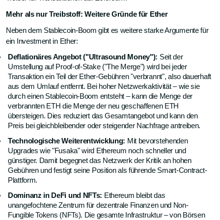
Mehr als nur Treibstoff: Weitere Gründe für Ether
Neben dem Stablecoin-Boom gibt es weitere starke Argumente für
ein Investment in Ether:
Deflationäres Angebot ("Ultrasound Money"):
Seit der
Umstellung auf Proof-of-Stake ("The Merge") wird bei jeder
Transaktion ein Teil der Ether-Gebühren "verbrannt", also dauerhaft
aus dem Umlauf entfernt. Bei hoher Netzwerkaktivität – wie sie
durch einen Stablecoin-Boom entsteht – kann die Menge der
verbrannten ETH die Menge der neu geschaffenen ETH
übersteigen. Dies reduziert das Gesamtangebot und kann den
Preis bei gleichbleibender oder steigender Nachfrage antreiben.
Technologische Weiterentwicklung:
Mit bevorstehenden
Upgrades wie "Fusaka" wird Ethereum noch schneller und
günstiger. Damit begegnet das Netzwerk der Kritik an hohen
Gebühren und festigt seine Position als führende Smart-Contract-
Plattform.
Dominanz in DeFi und NFTs:
Ethereum bleibt das
unangefochtene Zentrum für dezentrale Finanzen und Non-
Fungible Tokens (NFTs). Die gesamte Infrastruktur – von Börsen