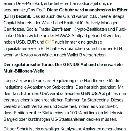
einem DeFi-Protokoll, erfordert eine Transaktionsgebühr, die
sogenannte „Gas Fee“.
Diese Gebühr wird ausnahmslos in Ether
(ETH) bezahlt.
Das ist auch der Grund warum z.B. „meine“ iMaps
Capital Markets, der White Label Emittent für Actively Managed
Certificates, Social Trader Zertifikaten, Krypto-Zertifikaten und Fund-
Linked Notes welche an der EUWAX Stuttgart gehandelt werden,
neben USD, EUR und
CHF
auch immer eine gewisse
Liquiditätsreserve in ETH hält – wir brauchen schlicht immer ETH
wenn wir Krytos von Wallet A nach Wallet B verschieben.
Der regulatorische Turbo: Der GENIUS Act und die erwartete
Multi-Billionen-Welle
Lange Zeit war die unklare Regulierung eine Handbremse für die
institutionelle Adaption von Stablecoins. Das hat sich geändert. Mit
dem kürzlich in den USA verabschiedeten
GENIUS Act
gibt es nun
erstmals einen klaren rechtlichen Rahmen für Stablecoins. Dieses
Gesetz schafft Vertrauen und Sicherheit, indem es vorschreibt,
dass Emittenten ihre Stablecoins zu 100 % mit liquiden Mitteln wie
Bargeld oder kurzfristigen US-Staatsanleihen decken müssen.
Dieser Schritt ist ein gewaltiger Katalysator. Analysten gehen davon