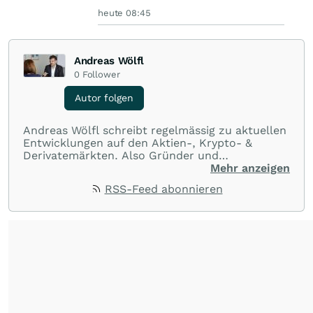
heute 08:45
Andreas Wölfl
0
Follower
Autor folgen
Andreas Wölfl schreibt regelmässig zu aktuellen
Entwicklungen auf den Aktien-, Krypto- &
Derivatemärkten. Also Gründer und
Geschäftsführer der iMaps ETI AG verfügt
Mehr anzeigen
Andreas über mehr als 20 Jahre Erfahrung an
RSS-Feed abonnieren
den Börsen. Die iMaps ETI AG ist eine Emittentin
von Exchange Tradet Products (ETP) im
Fürstentum Liechtenstein mit dem Schwerpunkt
Vermögensverwalter-Zertifikate in Form von
Actively Managed Certificates. Sie besetzt die
Nische Vermögensverwaltern die Plattform zur
Emission von Exchange Traded Instruments
(ETI) als White Label Lösung zur Verfügung zu
stellen, um die jeweilige Investmentstrategie
abzubilden