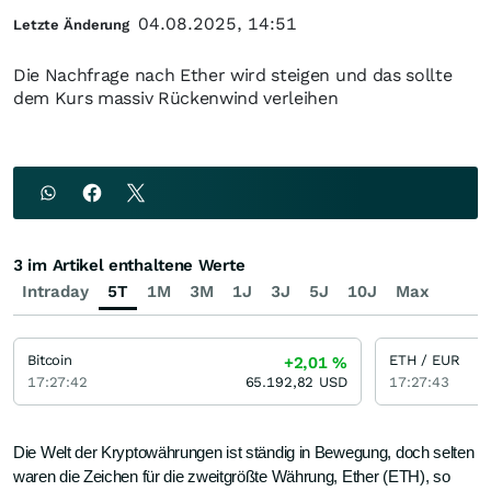
04.08.2025, 14:51
Letzte Änderung
Die Nachfrage nach Ether wird steigen und das sollte
dem Kurs massiv Rückenwind verleihen
3 im Artikel enthaltene Werte
Intraday
5T
1M
3M
1J
3J
5J
10J
Max
Bitcoin
ETH / EUR
+2,01
%
17:27:42
65.192,82
USD
17:27:43
Die Welt der Kryptowährungen ist ständig in Bewegung, doch selten
waren die Zeichen für die zweitgrößte Währung, Ether (ETH), so