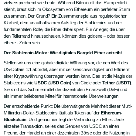
vielversprechend wie heute. Während Bitcoin oft das Rampenlicht
stiehlt, braut sich im Ökosystem von Ethereum ein perfekter Sturm
zusammen. Der Grund? Ein Zusammenspiel aus regulatorischer
Klarheit, dem unaufhaltsamen Aufstieg der Stablecoins und der
fundamentalen Rolle, die Ether dabei spielt. Für Anleger, die über
den Tellerrand hinausschauen, könnten dies goldene – oder besser
ethere - Zeiten sein.
Der Stablecoin-Motor: Wie digitales Bargeld Ether antreibt
Stellen wir uns eine globale digitale Währung vor, die den Wert des
US-Dollars 1:1 abbildet, aber mit der Geschwindigkeit und Effizienz
einer Kryptowährung übertragen werden kann. Das ist die Magie der
Stablecoins wie
USDC (USD Coin)
von Circle oder
Tether (USDT)
.
Sie sind das Schmiermittel der dezentralen Finanzwelt (DeFi) und
ein immer beliebteres Mittel für internationale Überweisungen.
Der entscheidende Punkt: Die überwältigende Mehrheit dieser Multi-
Milliarden-Dollar-Stablecoins läuft als Token auf der
Ethereum-
Blockchain
. Und genau hier liegt die Verbindung zu Ether: Jede
einzelne Transaktion, sei es das Senden von USDC an einen
Freund, der Handel an einer dezentralen Börse oder die Nutzung in