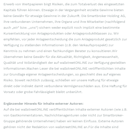
Erwerb von Wertpapieren birgt Risiken, die zum Totalverlust des eingesetzten
Kapitals führen können. Etwaige in der Vergangenheit erzielte Gewinne bieten
keine Gewähr für etwaige Gewinne in der Zukunft. Die Smartbroker Holding AG,
ihre verbundenen Unternehmen, ihre Organe und ihre Mitarbeiter (nachfolgend
auch „wir“ bzw. „uns“) sichern weder explizit noch implizit eine bestimmte
Kursentwicklung von Anlageprodukten oder Anlageproduktklassen zu. Wir
empfehlen, vor jeder Anlageentscheidung die zum Anlageprodukt gesetzlich zur
Verfügung zu stellenden Informationen (z.B. den Verkaufsprospekt) zur
Kenntnis zu nehmen und einen fachkundigen Berater zu konsultieren.Wir
übernehmen keine Gewähr für die Aktualität, Richtigkeit, Angemessenheit,
Qualität und Vollständigkeit der auf wallstreetONLINE zur Verfügung gestellten
Informationen.Machen Leser die bei wallstreetONLINE veröffentlichten Inhalte
zur Grundlage eigener Anlageentscheidungen, so geschieht dies auf eigenes
Risiko. Soweit rechtlich zulässig, schließen wir unsere Haftung für etwaige
direkt oder indirekt damit verbundene Vermögensschäden aus. Eine Haftung für
Vorsatz oder grobe Fahrlässigkeit bleibt unberührt.
Ergänzender Hinweis für Inhalte externer Autoren:
Auf die bei wallstreetONLINE veröffentlichten Inhalte externer Autoren (wie z.B.
von Gastkommentatoren, Nachrichtenagenturen oder nicht zur Smartbroker-
Gruppe gehörende Unternehmen) haben wir keinen Einfluss. Externe Autoren
gehören nicht der Redaktion von wallstreetONLINE an.Für die Inhalte sind