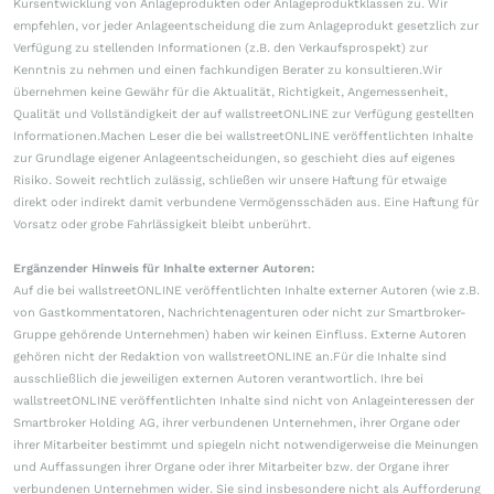
Kursentwicklung von Anlageprodukten oder Anlageproduktklassen zu. Wir
empfehlen, vor jeder Anlageentscheidung die zum Anlageprodukt gesetzlich zur
Verfügung zu stellenden Informationen (z.B. den Verkaufsprospekt) zur
Kenntnis zu nehmen und einen fachkundigen Berater zu konsultieren.Wir
übernehmen keine Gewähr für die Aktualität, Richtigkeit, Angemessenheit,
Qualität und Vollständigkeit der auf wallstreetONLINE zur Verfügung gestellten
Informationen.Machen Leser die bei wallstreetONLINE veröffentlichten Inhalte
zur Grundlage eigener Anlageentscheidungen, so geschieht dies auf eigenes
Risiko. Soweit rechtlich zulässig, schließen wir unsere Haftung für etwaige
direkt oder indirekt damit verbundene Vermögensschäden aus. Eine Haftung für
Vorsatz oder grobe Fahrlässigkeit bleibt unberührt.
Ergänzender Hinweis für Inhalte externer Autoren:
Auf die bei wallstreetONLINE veröffentlichten Inhalte externer Autoren (wie z.B.
von Gastkommentatoren, Nachrichtenagenturen oder nicht zur Smartbroker-
Gruppe gehörende Unternehmen) haben wir keinen Einfluss. Externe Autoren
gehören nicht der Redaktion von wallstreetONLINE an.Für die Inhalte sind
ausschließlich die jeweiligen externen Autoren verantwortlich. Ihre bei
wallstreetONLINE veröffentlichten Inhalte sind nicht von Anlageinteressen der
Smartbroker Holding AG, ihrer verbundenen Unternehmen, ihrer Organe oder
ihrer Mitarbeiter bestimmt und spiegeln nicht notwendigerweise die Meinungen
und Auffassungen ihrer Organe oder ihrer Mitarbeiter bzw. der Organe ihrer
verbundenen Unternehmen wider. Sie sind insbesondere nicht als Aufforderung