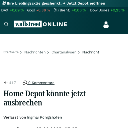
🎁 Ihre Lieblingsaktie geschenkt.
→ Jetzt Depot eröffnen
DAX
+0,69
%
Gold
-0,38
%
Öl (Brent)
+0,06
%
Dow Jones
+0,25
%
Nachrichten
Chartanalysen
Nachricht
Startseite
417
0 Kommentare
Home Depot könnte jetzt
ausbrechen
Verfasst von
Ingmar Königshofen