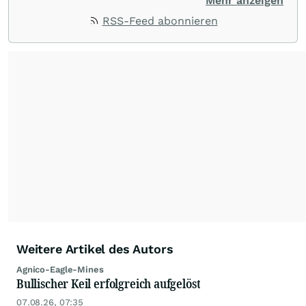
Dort werden mehrmals täglich top-aktuelle
Mehr anzeigen
Analysen zu DAX, US-Indizes sowie zu
RSS-Feed abonnieren
besonders attraktiven Einzelwerten
veröffentlicht.
➡️ Zur Telegram-Gruppe:
https://t.me/s/ik_invest
Telegram Gruppen-Name: ik_invest
Weitere Artikel des Autors
Agnico-Eagle-Mines
Bullischer Keil erfolgreich aufgelöst
07.08.26, 07:35