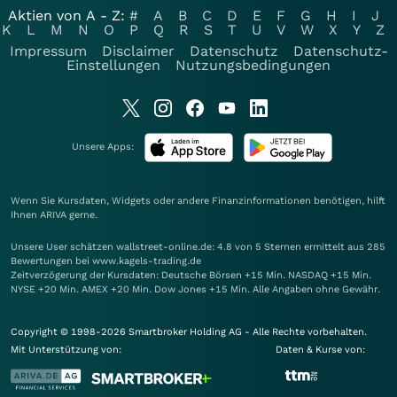
Aktien von A - Z:
#
A
B
C
D
E
F
G
H
I
J
K
L
M
N
O
P
Q
R
S
T
U
V
W
X
Y
Z
Impressum
Disclaimer
Datenschutz
Datenschutz-
Einstellungen
Nutzungsbedingungen
Unsere Apps:
Wenn Sie Kursdaten, Widgets oder andere Finanzinformationen benötigen, hilft
Ihnen
ARIVA
gerne.
Unsere User schätzen wallstreet-online.de: 4.8 von 5 Sternen ermittelt aus 285
Bewertungen bei www.kagels-trading.de
Zeitverzögerung der Kursdaten: Deutsche Börsen +15 Min. NASDAQ +15 Min.
NYSE +20 Min. AMEX +20 Min. Dow Jones +15 Min. Alle Angaben ohne Gewähr.
Copyright © 1998-2026 Smartbroker Holding AG - Alle Rechte vorbehalten.
Mit Unterstützung von:
Daten & Kurse von: