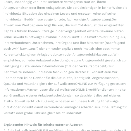
Leser, unabhängig von ihrer konkreten Vermögenssituation, ihrem
Anlageverhalten oder ihren Anlagezielen. Sie berücksichtigen in keiner Weise die
individuelle Situation des einzelnen Lesers und ersetzen keine auf seine
individuellen Bedürfnisse ausgerichtete, fachkundige Anlageberatung.Der
Erwerb von Wertpapieren birgt Risiken, die zum Totalverlust des eingesetzten
Kapitals führen können. Etwaige in der Vergangenheit erzielte Gewinne bieten
keine Gewähr für etwaige Gewinne in der Zukunft. Die Smartbroker Holding AG,
ihre verbundenen Unternehmen, ihre Organe und ihre Mitarbeiter (nachfolgend
auch „wir“ bzw. „uns“) sichern weder explizit noch implizit eine bestimmte
Kursentwicklung von Anlageprodukten oder Anlageproduktklassen zu. Wir
empfehlen, vor jeder Anlageentscheidung die zum Anlageprodukt gesetzlich zur
Verfügung zu stellenden Informationen (z.B. den Verkaufsprospekt) zur
Kenntnis zu nehmen und einen fachkundigen Berater zu konsultieren.Wir
übernehmen keine Gewähr für die Aktualität, Richtigkeit, Angemessenheit,
Qualität und Vollständigkeit der auf wallstreetONLINE zur Verfügung gestellten
Informationen.Machen Leser die bei wallstreetONLINE veröffentlichten Inhalte
zur Grundlage eigener Anlageentscheidungen, so geschieht dies auf eigenes
Risiko. Soweit rechtlich zulässig, schließen wir unsere Haftung für etwaige
direkt oder indirekt damit verbundene Vermögensschäden aus. Eine Haftung für
Vorsatz oder grobe Fahrlässigkeit bleibt unberührt.
Ergänzender Hinweis für Inhalte externer Autoren:
Auf die bei wallstreetONLINE veröffentlichten Inhalte externer Autoren (wie z.B.