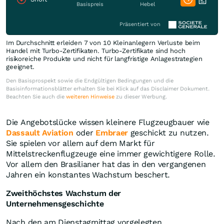
Basispreis
Hebel
Präsentiert von
Im Durchschnitt erleiden 7 von 10 Kleinanlegern Verluste beim
Handel mit Turbo-Zertifikaten. Turbo-Zertifikate sind hoch
risikoreiche Produkte und nicht für langfristige Anlagestrategien
geeignet.
Den Basisprospekt sowie die Endgültigen Bedingungen und die
Basisinformationsblätter erhalten Sie bei Klick auf das Disclaimer Dokument.
Beachten Sie auch die
weiteren Hinweise
zu dieser Werbung.
Die Angebotslücke wissen kleinere Flugzeugbauer wie
Dassault Aviation
oder
Embraer
geschickt zu nutzen.
Sie spielen vor allem auf dem Markt für
Mittelstreckenflugzeuge eine immer gewichtigere Rolle.
Vor allem den Brasilianer hat das in den vergangenen
Jahren ein konstantes Wachstum beschert.
Zweithöchstes Wachstum der
Unternehmensgeschichte
Nach den am Dienstagmittag vorgelegten