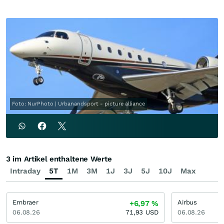
Foto: NurPhoto | Urbanandsport - picture alliance
3 im Artikel enthaltene Werte
Intraday
5T
1M
3M
1J
3J
5J
10J
Max
Embraer
Airbus
+6,97
%
06.08.26
71,93
USD
06.08.26