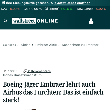
🎁 Ihre Lieblingsaktie geschenkt.
→ Jetzt Depot eröffnen
DAX
-0,09
%
Gold
0,00
%
Öl (Brent)
+5,15
%
Dow Jones
-0,92
%
Aktien
Embraer Aktie
Nachrichten zu Embraer
Startseite
18333
0 Kommentare
Hohes Umsatzwachstum
Boeing-Jäger Embraer lehrt auch
Airbus das Fürchten: Das ist einfach
stark!