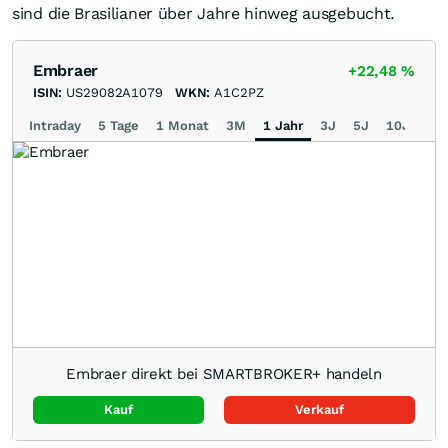
sind die Brasilianer über Jahre hinweg ausgebucht.
Embraer
+22,48
%
ISIN:
US29082A1079
WKN:
A1C2PZ
Intraday
5 Tage
1 Monat
3M
1 Jahr
3J
5J
10J
Ma
Embraer direkt bei SMARTBROKER+ handeln
Kauf
Verkauf