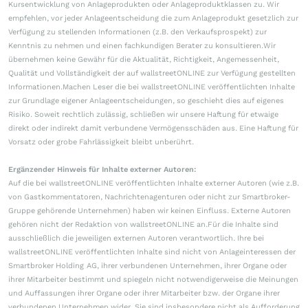
Kursentwicklung von Anlageprodukten oder Anlageproduktklassen zu. Wir
empfehlen, vor jeder Anlageentscheidung die zum Anlageprodukt gesetzlich zur
Verfügung zu stellenden Informationen (z.B. den Verkaufsprospekt) zur
Kenntnis zu nehmen und einen fachkundigen Berater zu konsultieren.Wir
übernehmen keine Gewähr für die Aktualität, Richtigkeit, Angemessenheit,
Qualität und Vollständigkeit der auf wallstreetONLINE zur Verfügung gestellten
Informationen.Machen Leser die bei wallstreetONLINE veröffentlichten Inhalte
zur Grundlage eigener Anlageentscheidungen, so geschieht dies auf eigenes
Risiko. Soweit rechtlich zulässig, schließen wir unsere Haftung für etwaige
direkt oder indirekt damit verbundene Vermögensschäden aus. Eine Haftung für
Vorsatz oder grobe Fahrlässigkeit bleibt unberührt.
Ergänzender Hinweis für Inhalte externer Autoren:
Auf die bei wallstreetONLINE veröffentlichten Inhalte externer Autoren (wie z.B.
von Gastkommentatoren, Nachrichtenagenturen oder nicht zur Smartbroker-
Gruppe gehörende Unternehmen) haben wir keinen Einfluss. Externe Autoren
gehören nicht der Redaktion von wallstreetONLINE an.Für die Inhalte sind
ausschließlich die jeweiligen externen Autoren verantwortlich. Ihre bei
wallstreetONLINE veröffentlichten Inhalte sind nicht von Anlageinteressen der
Smartbroker Holding AG, ihrer verbundenen Unternehmen, ihrer Organe oder
ihrer Mitarbeiter bestimmt und spiegeln nicht notwendigerweise die Meinungen
und Auffassungen ihrer Organe oder ihrer Mitarbeiter bzw. der Organe ihrer
verbundenen Unternehmen wider. Sie sind insbesondere nicht als Aufforderung