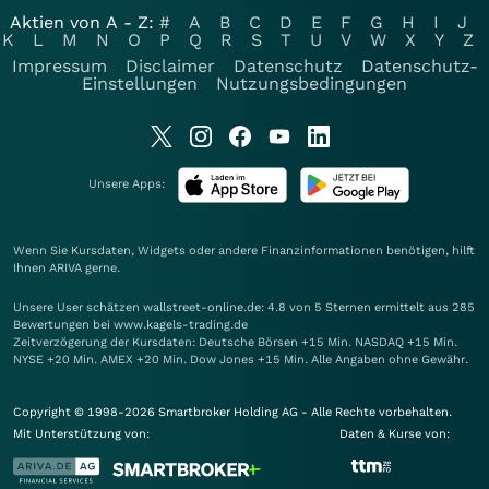
Aktien von A - Z:
#
A
B
C
D
E
F
G
H
I
J
K
L
M
N
O
P
Q
R
S
T
U
V
W
X
Y
Z
Impressum
Disclaimer
Datenschutz
Datenschutz-
Einstellungen
Nutzungsbedingungen
Unsere Apps:
Wenn Sie Kursdaten, Widgets oder andere Finanzinformationen benötigen, hilft
Ihnen
ARIVA
gerne.
Unsere User schätzen wallstreet-online.de: 4.8 von 5 Sternen ermittelt aus 285
Bewertungen bei www.kagels-trading.de
Zeitverzögerung der Kursdaten: Deutsche Börsen +15 Min. NASDAQ +15 Min.
NYSE +20 Min. AMEX +20 Min. Dow Jones +15 Min. Alle Angaben ohne Gewähr.
Copyright © 1998-2026 Smartbroker Holding AG - Alle Rechte vorbehalten.
Mit Unterstützung von:
Daten & Kurse von: