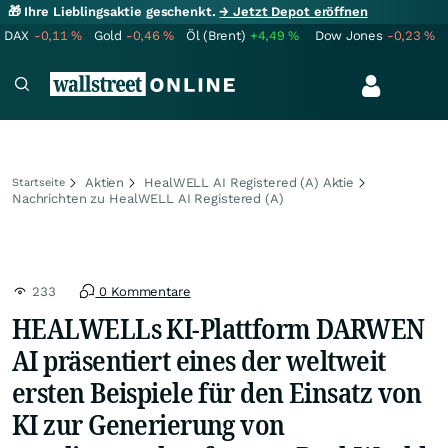
🎁 Ihre Lieblingsaktie geschenkt.
→ Jetzt Depot eröffnen
DAX
-0,11
%
Gold
-0,46
%
Öl (Brent)
+4,49
%
Dow Jones
-0,23
%
Aktien
HealWELL AI Registered (A) Aktie
Startseite
Nachrichten zu HealWELL AI Registered (A)
233
0 Kommentare
HEALWELLs KI-Plattform DARWEN
AI präsentiert eines der weltweit
ersten Beispiele für den Einsatz von
KI zur Generierung von