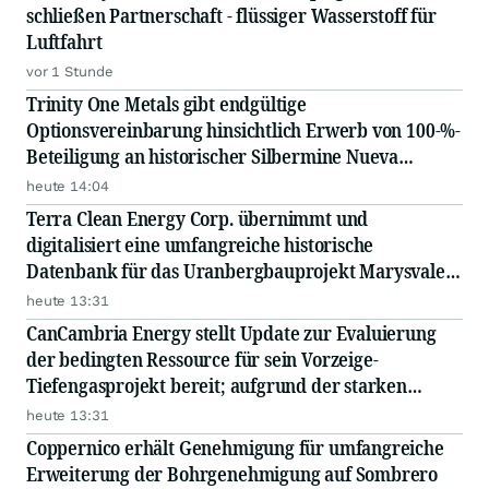
schließen Partnerschaft - flüssiger Wasserstoff für
Luftfahrt
vor 1 Stunde
Trinity One Metals gibt endgültige
Optionsvereinbarung hinsichtlich Erwerb von 100-%-
Beteiligung an historischer Silbermine Nueva
Chañarcillo im Norden von Chile bekannt
heute 14:04
Terra Clean Energy Corp. übernimmt und
digitalisiert eine umfangreiche historische
Datenbank für das Uranbergbauprojekt Marysvale
im US-Bundesstaat Utah
heute 13:31
CanCambria Energy stellt Update zur Evaluierung
der bedingten Ressource für sein Vorzeige-
Tiefengasprojekt bereit; aufgrund der starken
europäischen Erdgaspreise steigt der NPV10 auf 2,04
heute 13:31
Milliarden US-Dollar
Coppernico erhält Genehmigung für umfangreiche
Erweiterung der Bohrgenehmigung auf Sombrero