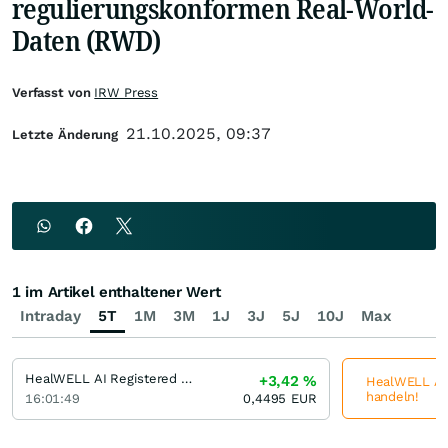
regulierungskonformen Real-World-
Daten (RWD)
Verfasst von
IRW Press
21.10.2025, 09:37
Letzte Änderung
1 im Artikel enthaltener Wert
Intraday
5T
1M
3M
1J
3J
5J
10J
Max
HealWELL AI Registered (A)
+3,42
%
HealWELL AI R
handeln!
16:01:49
0,4495
EUR