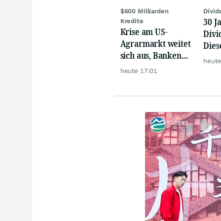
$600 Milliarden
Divid
30 J
Kredite
Krise am US-
Divi
Agrarmarkt weitet
Dies
sich aus, Banken
Trau
heute
werden nervös
heute 17:01