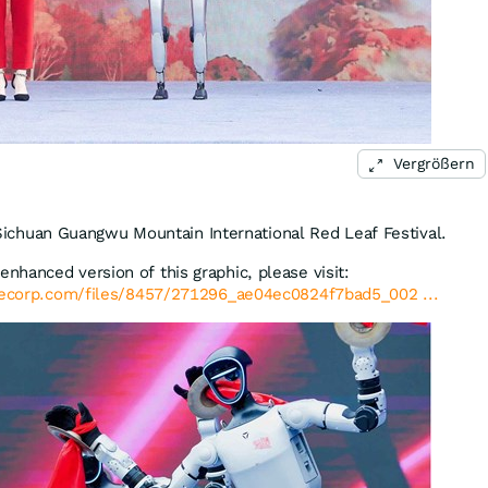
Vergrößern
Sichuan Guangwu Mountain International Red Leaf Festival.
enhanced version of this graphic, please visit:
lecorp.com/files/8457/271296_ae04ec0824f7bad5_002 ...