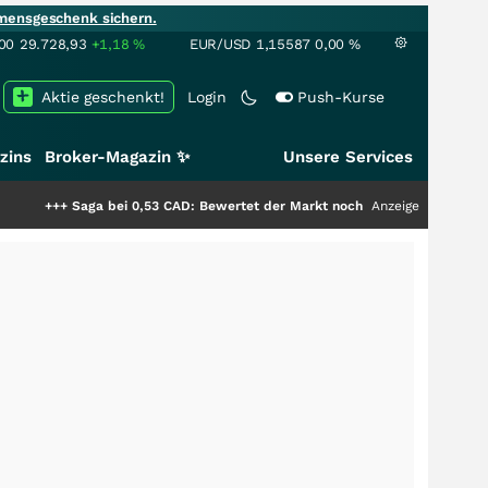
mensgeschenk sichern.
00
29.728,93
+1,18
%
EUR/USD
1,15587
0,00
%
Aktie geschenkt!
Login
Push-Kurse
zins
Broker-Magazin ✨
Unsere Services
bei 0,53 CAD: Bewertet der Markt noch immer nur die Hälfte der Story?
Anzeige
++