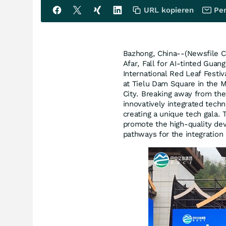
URL kopieren
Per
Bazhong, China--(Newsfile C
Afar, Fall for AI-tinted Gua
International Red Leaf Festi
at Tielu Dam Square in the M
City. Breaking away from the 
innovatively integrated techno
creating a unique tech gala. 
promote the high-quality de
pathways for the integration 