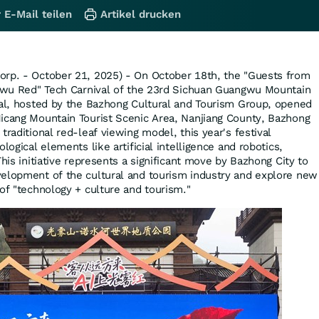
 E-Mail teilen
Artikel drucken
orp. - October 21, 2025) - On October 18th, the "Guests from
ngwu Red" Tech Carnival of the 23rd Sichuan Guangwu Mountain
val, hosted by the Bazhong Cultural and Tourism Group, opened
icang Mountain Tourist Scenic Area, Nanjiang County, Bazhong
traditional red-leaf viewing model, this year's festival
logical elements like artificial intelligence and robotics,
This initiative represents a significant move by Bazhong City to
velopment of the cultural and tourism industry and explore new
of "technology + culture and tourism."