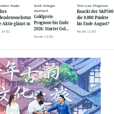
enden-Radar
Gold: Anleger
Tom-Lee-Prognose
ahre
Knackt der S&P500
alarmiert
Goldpreis-
dendenwachstum:
die 8.000 Punkte
Prognose bis Ende
e Aktie glänzt mit
bis Ende August?
2026: Startet Gold
m-Renditen
 14:51
heute 11:00
jetzt eine neue
heute 13:00
Rallye?