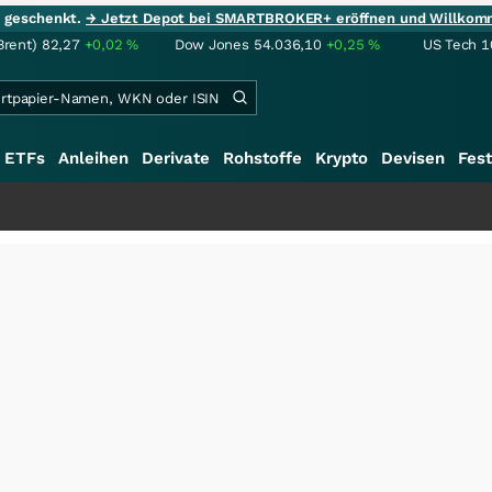
ie geschenkt.
→ Jetzt Depot bei SMARTBROKER+ eröffnen und Willkom
Brent)
82,27
+0,02
%
Dow Jones
54.036,10
+0,25
%
US Tech 1
ETFs
Anleihen
Derivate
Rohstoffe
Krypto
Devisen
Fest
+++
Saga 