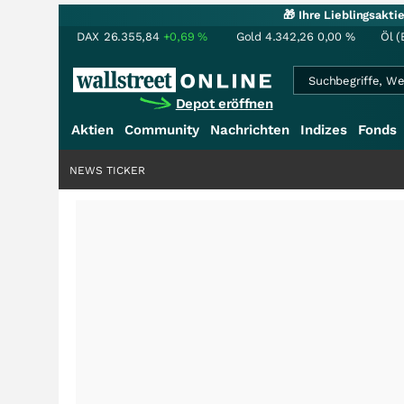
🎁 Ihre Lieblingsakt
DAX
26.355,84
+0,69
%
Gold
4.342,26
0,00
%
Öl (
Depot eröffnen
Aktien
Community
Nachrichten
Indizes
Fonds
NEWS TICKER