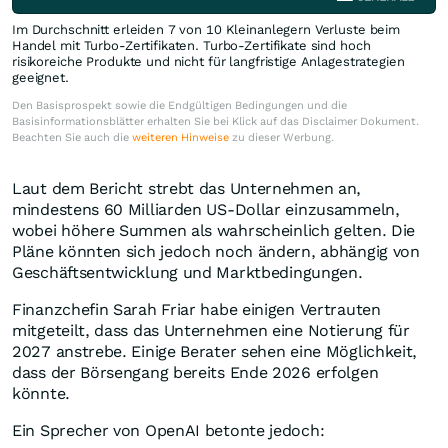
Im Durchschnitt erleiden 7 von 10 Kleinanlegern Verluste beim
Handel mit Turbo-Zertifikaten. Turbo-Zertifikate sind hoch
risikoreiche Produkte und nicht für langfristige Anlagestrategien
geeignet.
Den Basisprospekt sowie die Endgültigen Bedingungen und die
Basisinformationsblätter erhalten Sie bei Klick auf das Disclaimer Dokument.
Beachten Sie auch die
weiteren Hinweise
zu dieser Werbung.
Laut dem Bericht strebt das Unternehmen an,
mindestens 60 Milliarden US-Dollar einzusammeln,
wobei höhere Summen als wahrscheinlich gelten. Die
Pläne könnten sich jedoch noch ändern, abhängig von
Geschäftsentwicklung und Marktbedingungen.
Finanzchefin Sarah Friar habe einigen Vertrauten
mitgeteilt, dass das Unternehmen eine Notierung für
2027 anstrebe. Einige Berater sehen eine Möglichkeit,
dass der Börsengang bereits Ende 2026 erfolgen
könnte.
Ein Sprecher von OpenAI betonte jedoch: