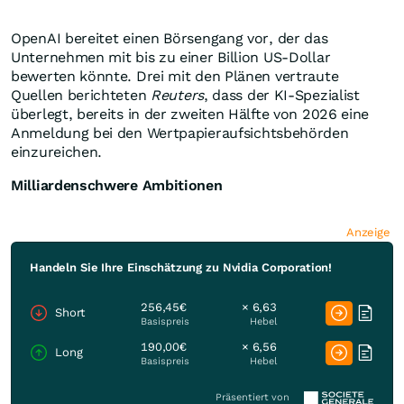
OpenAI bereitet einen Börsengang vor, der das
Unternehmen mit bis zu einer Billion US-Dollar
bewerten könnte. Drei mit den Plänen vertraute
Quellen berichteten
Reuters
, dass der KI-Spezialist
überlegt, bereits in der zweiten Hälfte von 2026 eine
Anmeldung bei den Wertpapieraufsichtsbehörden
einzureichen.
Milliardenschwere Ambitionen
Anzeige
Handeln Sie Ihre Einschätzung zu Nvidia Corporation!
256,45€
× 6,63
Short
Basispreis
Hebel
190,00€
× 6,56
Long
Basispreis
Hebel
Präsentiert von