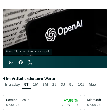
Foto: Dilara Irem Sancar - Anadolu
4 im Artikel enthaltene Werte
Intraday
5T
1M
3M
1J
3J
5J
10J
Max
SoftBank Group
Microsoft
+7,65
%
07.08.26
29,80
EUR
07.08.26