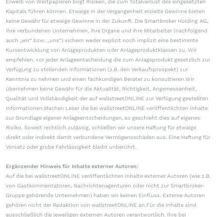
Erwerb von Wertpapieren birgt Risiken, die zum Totalverlust des eingesetzten
Kapitals führen können. Etwaige in der Vergangenheit erzielte Gewinne bieten
keine Gewähr für etwaige Gewinne in der Zukunft. Die Smartbroker Holding AG,
ihre verbundenen Unternehmen, ihre Organe und ihre Mitarbeiter (nachfolgend
auch „wir“ bzw. „uns“) sichern weder explizit noch implizit eine bestimmte
Kursentwicklung von Anlageprodukten oder Anlageproduktklassen zu. Wir
empfehlen, vor jeder Anlageentscheidung die zum Anlageprodukt gesetzlich zur
Verfügung zu stellenden Informationen (z.B. den Verkaufsprospekt) zur
Kenntnis zu nehmen und einen fachkundigen Berater zu konsultieren.Wir
übernehmen keine Gewähr für die Aktualität, Richtigkeit, Angemessenheit,
Qualität und Vollständigkeit der auf wallstreetONLINE zur Verfügung gestellten
Informationen.Machen Leser die bei wallstreetONLINE veröffentlichten Inhalte
zur Grundlage eigener Anlageentscheidungen, so geschieht dies auf eigenes
Risiko. Soweit rechtlich zulässig, schließen wir unsere Haftung für etwaige
direkt oder indirekt damit verbundene Vermögensschäden aus. Eine Haftung für
Vorsatz oder grobe Fahrlässigkeit bleibt unberührt.
Ergänzender Hinweis für Inhalte externer Autoren:
Auf die bei wallstreetONLINE veröffentlichten Inhalte externer Autoren (wie z.B.
von Gastkommentatoren, Nachrichtenagenturen oder nicht zur Smartbroker-
Gruppe gehörende Unternehmen) haben wir keinen Einfluss. Externe Autoren
gehören nicht der Redaktion von wallstreetONLINE an.Für die Inhalte sind
ausschließlich die jeweiligen externen Autoren verantwortlich. Ihre bei