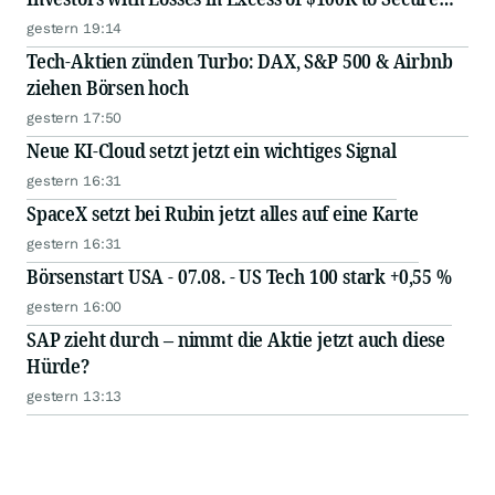
Counsel Before Important August 11 Deadline in
gestern 19:14
Securities Class Action - MSFT
Tech-Aktien zünden Turbo: DAX, S&P 500 & Airbnb
ziehen Börsen hoch
gestern 17:50
Neue KI-Cloud setzt jetzt ein wichtiges Signal
gestern 16:31
SpaceX setzt bei Rubin jetzt alles auf eine Karte
gestern 16:31
Börsenstart USA - 07.08. - US Tech 100 stark +0,55 %
gestern 16:00
SAP zieht durch – nimmt die Aktie jetzt auch diese
Hürde?
gestern 13:13