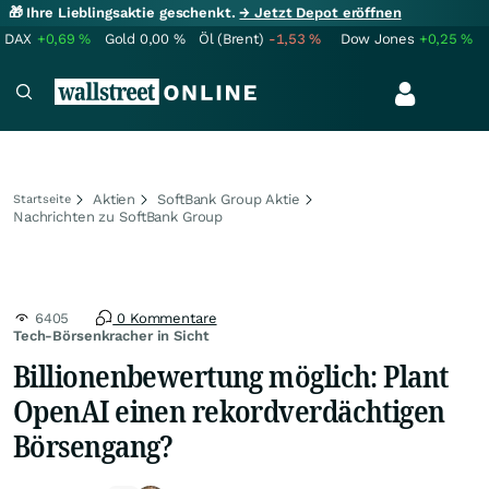
🎁 Ihre Lieblingsaktie geschenkt.
→ Jetzt Depot eröffnen
DAX
+0,69
%
Gold
0,00
%
Öl (Brent)
-1,53
%
Dow Jones
+0,25
%
Aktien
SoftBank Group Aktie
Startseite
Nachrichten zu SoftBank Group
6405
0 Kommentare
Tech-Börsenkracher in Sicht
Billionenbewertung möglich: Plant
OpenAI einen rekordverdächtigen
Börsengang?