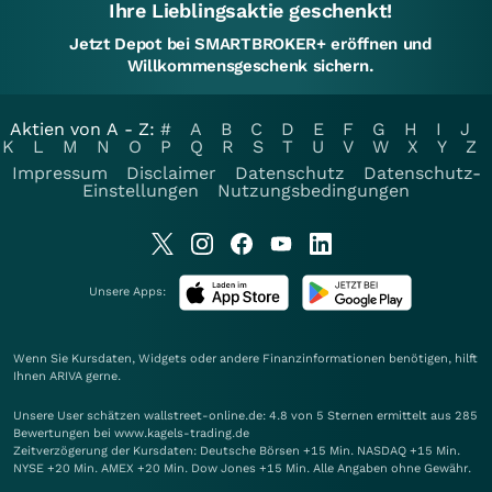
Ihre Lieblingsaktie geschenkt!
Jetzt Depot bei SMARTBROKER+ eröffnen und
Willkommensgeschenk sichern.
Aktien von A - Z:
#
A
B
C
D
E
F
G
H
I
J
K
L
M
N
O
P
Q
R
S
T
U
V
W
X
Y
Z
Impressum
Disclaimer
Datenschutz
Datenschutz-
Einstellungen
Nutzungsbedingungen
Unsere Apps:
Wenn Sie Kursdaten, Widgets oder andere Finanzinformationen benötigen, hilft
Ihnen
ARIVA
gerne.
Unsere User schätzen wallstreet-online.de: 4.8 von 5 Sternen ermittelt aus 285
Bewertungen bei www.kagels-trading.de
Zeitverzögerung der Kursdaten: Deutsche Börsen +15 Min. NASDAQ +15 Min.
NYSE +20 Min. AMEX +20 Min. Dow Jones +15 Min. Alle Angaben ohne Gewähr.