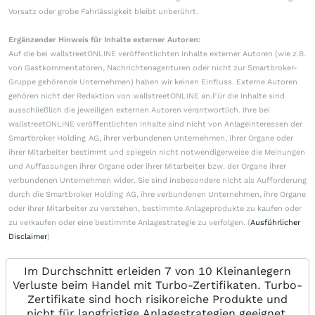
Vorsatz oder grobe Fahrlässigkeit bleibt unberührt.
Ergänzender Hinweis für Inhalte externer Autoren:
Auf die bei wallstreetONLINE veröffentlichten Inhalte externer Autoren (wie z.B.
von Gastkommentatoren, Nachrichtenagenturen oder nicht zur Smartbroker-
Gruppe gehörende Unternehmen) haben wir keinen Einfluss. Externe Autoren
gehören nicht der Redaktion von wallstreetONLINE an.Für die Inhalte sind
ausschließlich die jeweiligen externen Autoren verantwortlich. Ihre bei
wallstreetONLINE veröffentlichten Inhalte sind nicht von Anlageinteressen der
Smartbroker Holding AG, ihrer verbundenen Unternehmen, ihrer Organe oder
ihrer Mitarbeiter bestimmt und spiegeln nicht notwendigerweise die Meinungen
und Auffassungen ihrer Organe oder ihrer Mitarbeiter bzw. der Organe ihrer
verbundenen Unternehmen wider. Sie sind insbesondere nicht als Aufforderung
durch die Smartbroker Holding AG, ihre verbundenen Unternehmen, ihre Organe
oder ihrer Mitarbeiter zu verstehen, bestimmte Anlageprodukte zu kaufen oder
zu verkaufen oder eine bestimmte Anlagestrategie zu verfolgen. (
Ausführlicher
Disclaimer
)
Im Durchschnitt erleiden 7 von 10 Kleinanlegern
Verluste beim Handel mit Turbo-Zertifikaten. Turbo-
Zertifikate sind hoch risikoreiche Produkte und
nicht für langfristige Anlagestrategien geeignet.