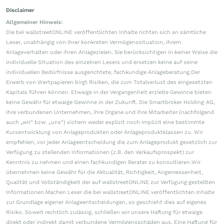
Disclaimer
Allgemeiner Hinweis:
Die bei wallstreetONLINE veröffentlichten Inhalte richten sich an sämtliche
Leser, unabhängig von ihrer konkreten Vermögenssituation, ihrem
Anlageverhalten oder ihren Anlagezielen. Sie berücksichtigen in keiner Weise die
individuelle Situation des einzelnen Lesers und ersetzen keine auf seine
individuellen Bedürfnisse ausgerichtete, fachkundige Anlageberatung.Der
Erwerb von Wertpapieren birgt Risiken, die zum Totalverlust des eingesetzten
Kapitals führen können. Etwaige in der Vergangenheit erzielte Gewinne bieten
keine Gewähr für etwaige Gewinne in der Zukunft. Die Smartbroker Holding AG,
ihre verbundenen Unternehmen, ihre Organe und ihre Mitarbeiter (nachfolgend
auch „wir“ bzw. „uns“) sichern weder explizit noch implizit eine bestimmte
Kursentwicklung von Anlageprodukten oder Anlageproduktklassen zu. Wir
empfehlen, vor jeder Anlageentscheidung die zum Anlageprodukt gesetzlich zur
Verfügung zu stellenden Informationen (z.B. den Verkaufsprospekt) zur
Kenntnis zu nehmen und einen fachkundigen Berater zu konsultieren.Wir
übernehmen keine Gewähr für die Aktualität, Richtigkeit, Angemessenheit,
Qualität und Vollständigkeit der auf wallstreetONLINE zur Verfügung gestellten
Informationen.Machen Leser die bei wallstreetONLINE veröffentlichten Inhalte
zur Grundlage eigener Anlageentscheidungen, so geschieht dies auf eigenes
Risiko. Soweit rechtlich zulässig, schließen wir unsere Haftung für etwaige
direkt oder indirekt damit verbundene Vermögensschäden aus. Eine Haftung für