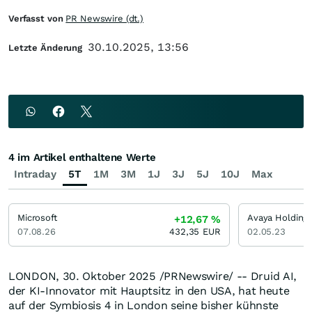
Verfasst von
PR Newswire (dt.)
30.10.2025, 13:56
Letzte Änderung
4 im Artikel enthaltene Werte
Intraday
5T
1M
3M
1J
3J
5J
10J
Max
Microsoft
Avaya Holding
+12,67
%
07.08.26
432,35
EUR
02.05.23
LONDON
,
30. Oktober 2025
/PRNewswire/ -- Druid AI,
der KI-Innovator mit Hauptsitz in den
USA
, hat heute
auf der Symbiosis 4 in
London
seine bisher kühnste