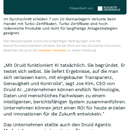
Präsentiert von
Im Durchschnitt erleiden 7 von 10 Kleinanlegern Verluste beim
Handel mit Turbo-Zertifikaten. Turbo-Zertifikate sind hoch
risikoreiche Produkte und nicht für langfristige Anlagestrategien
geeignet.
Den Basisprospekt sowie die Endgültigen Bedingungen und die
Basisinformationsblätter erhalten Sie bei Klick auf das Disclaimer Dokument.
Beachten Sie auch die
weiteren Hinweise
zu dieser Werbung.
„Mit Druid funktioniert KI tatsächlich. Sie begründet. Er
testet sich selbst. Sie liefert Ergebnisse, auf die man
sich verlassen kann, mit eingebauter Transparenz,
Genauigkeit und Kontrolle", sagt
Joe Kim
, CEO von
Druid AI. „Unternehmen können endlich Technologie,
Daten und menschliches Fachwissen zu einem
intelligenten, berichtsfähigen System zusammenführen.
Unternehmen können jetzt einen ROI für heute erzielen
und Innovationen für die Zukunft entwickeln."
Das Unternehmen stellte auch den Druid Agentic