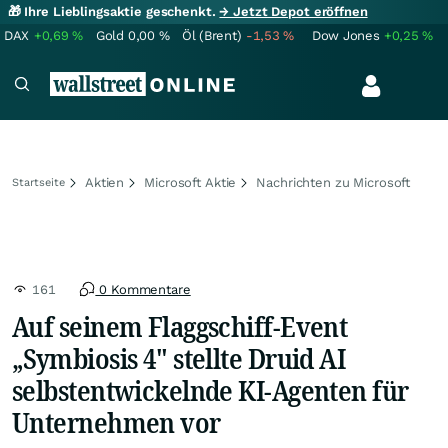
🎁 Ihre Lieblingsaktie geschenkt.
→ Jetzt Depot eröffnen
DAX
+0,69
%
Gold
0,00
%
Öl (Brent)
-1,53
%
Dow Jones
+0,25
%
Aktien
Microsoft Aktie
Nachrichten zu Microsoft
Startseite
161
0 Kommentare
Auf seinem Flaggschiff-Event
„Symbiosis 4" stellte Druid AI
selbstentwickelnde KI-Agenten für
Unternehmen vor