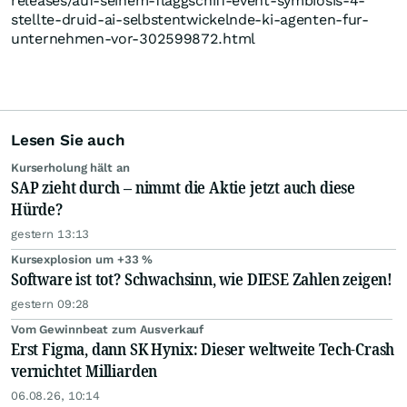
releases/auf-seinem-flaggschiff-event-symbiosis-4-
stellte-druid-ai-selbstentwickelnde-ki-agenten-fur-
unternehmen-vor-302599872.html
Lesen Sie auch
Kurserholung hält an
SAP zieht durch – nimmt die Aktie jetzt auch diese
Hürde?
gestern 13:13
Kursexplosion um +33 %
Software ist tot? Schwachsinn, wie DIESE Zahlen zeigen!
gestern 09:28
Vom Gewinnbeat zum Ausverkauf
Erst Figma, dann SK Hynix: Dieser weltweite Tech-Crash
vernichtet Milliarden
06.08.26, 10:14