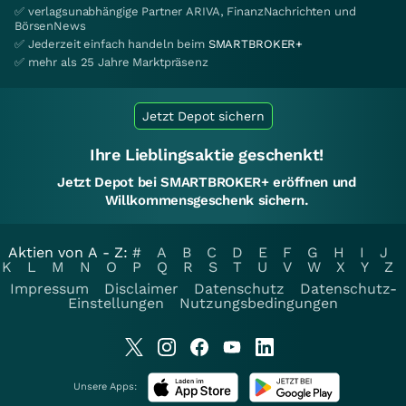
✅ verlagsunabhängige Partner ARIVA, FinanzNachrichten und
BörsenNews
✅ Jederzeit einfach handeln beim
SMARTBROKER+
✅ mehr als 25 Jahre Marktpräsenz
Jetzt Depot sichern
Ihre Lieblingsaktie geschenkt!
Jetzt Depot bei SMARTBROKER+ eröffnen und
Willkommensgeschenk sichern.
Aktien von A - Z:
#
A
B
C
D
E
F
G
H
I
J
K
L
M
N
O
P
Q
R
S
T
U
V
W
X
Y
Z
Impressum
Disclaimer
Datenschutz
Datenschutz-
Einstellungen
Nutzungsbedingungen
Unsere Apps: