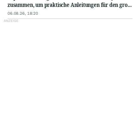
zusammen, um praktische Anleitungen für den groß
angelegten Einsatz von KI in Unternehmen
06.08.26, 18:20
auszutauschen