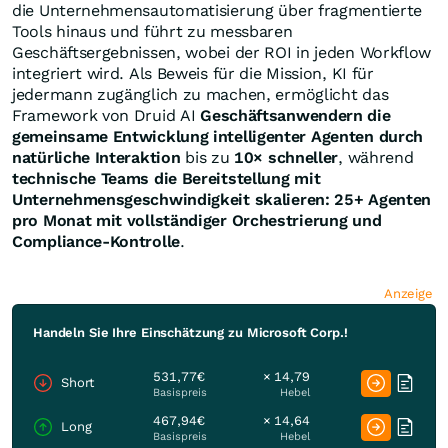
die Unternehmensautomatisierung über fragmentierte
Tools hinaus und führt zu messbaren
Geschäftsergebnissen, wobei der ROI in jeden Workflow
integriert wird. Als Beweis für die Mission, KI für
jedermann zugänglich zu machen, ermöglicht das
Framework von Druid AI
Geschäftsanwendern die
gemeinsame Entwicklung intelligenter Agenten durch
natürliche Interaktion
bis zu
10× schneller
, während
technische Teams die Bereitstellung mit
Unternehmensgeschwindigkeit skalieren: 25+ Agenten
pro Monat mit vollständiger Orchestrierung und
Compliance-Kontrolle
.
Anzeige
Handeln Sie Ihre Einschätzung zu Microsoft Corp.!
531,77€
× 14,79
Short
Basispreis
Hebel
467,94€
× 14,64
Long
Basispreis
Hebel