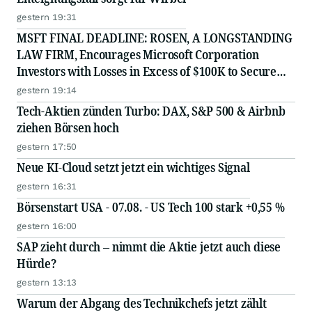
gestern 19:31
MSFT FINAL DEADLINE: ROSEN, A LONGSTANDING
LAW FIRM, Encourages Microsoft Corporation
Investors with Losses in Excess of $100K to Secure
Counsel Before Important August 11 Deadline in
gestern 19:14
Securities Class Action - MSFT
Tech-Aktien zünden Turbo: DAX, S&P 500 & Airbnb
ziehen Börsen hoch
gestern 17:50
Neue KI-Cloud setzt jetzt ein wichtiges Signal
gestern 16:31
Börsenstart USA - 07.08. - US Tech 100 stark +0,55 %
gestern 16:00
SAP zieht durch – nimmt die Aktie jetzt auch diese
Hürde?
gestern 13:13
Warum der Abgang des Technikchefs jetzt zählt