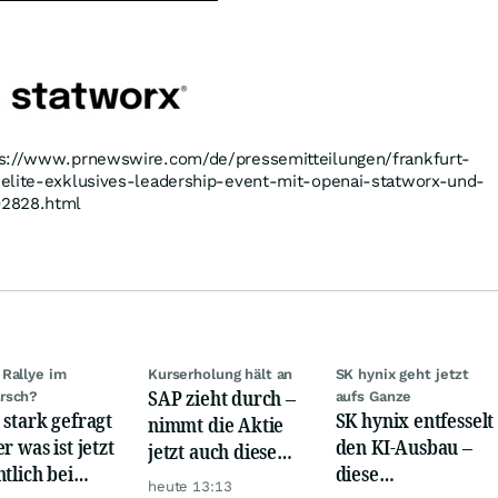
tps://www.prnewswire.com/de/pressemitteilungen/frankfurt-
elite-exklusives-leadership-event-mit-openai-statworx-und-
02828.html
Rallye im
Kurserholung hält an
SK hynix geht jetzt
SAP zieht durch –
rsch?
aufs Ganze
 stark gefragt
SK hynix entfesselt
nimmt die Aktie
r was ist jetzt
den KI-Ausbau –
jetzt auch diese
ntlich bei
diese
Hürde?
heute 13:13