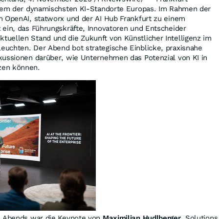
inem der dynamischsten KI-Standorte Europas.
Im Rahmen der
 OpenAI, statworx und der AI Hub Frankfurt zu einem
 ein, das Führungskräfte, Innovatoren und Entscheider
uellen Stand und die Zukunft von Künstlicher Intelligenz im
leuchten.
Der Abend
bot strategische Einblicke, praxisnahe
kussionen darüber, wie Unternehmen das Potenzial von KI in
zen können.
s Abends war die Keynote von
Maximilian Hudlberger
, Solutions