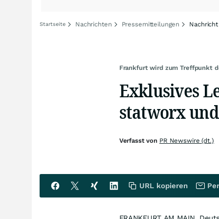
Nachrichten
Pressemitteilungen
Nachricht
Startseite
Frankfurt wird zum Treffpunkt d
Exklusives L
statworx und
Verfasst von
PR Newswire (dt.)
URL kopieren
Per
FRANKFURT
AM MAIN, Deuts