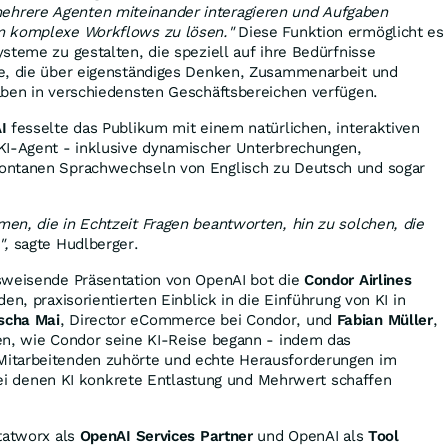
rere Agenten miteinander interagieren und Aufgaben
m komplexe Workflows zu lösen."
Diese Funktion ermöglicht es
steme zu gestalten, die speziell auf ihre Bedürfnisse
e, die über eigenständiges Denken, Zusammenarbeit und
aben in verschiedensten Geschäftsbereichen verfügen.
I
fesselte das Publikum mit einem natürlichen, interaktiven
KI-Agent - inklusive dynamischer Unterbrechungen,
ontanen Sprachwechseln von Englisch zu Deutsch und sogar
en, die in Echtzeit Fragen beantworten, hin zu solchen, die
",
sagte Hudlberger.
sweisende Präsentation von OpenAI bot die
Condor Airlines
en, praxisorientierten Einblick in die Einführung von KI in
scha Mai
, Director eCommerce bei Condor, und
Fabian Müller
,
en, wie Condor seine KI-Reise begann - indem das
itarbeitenden zuhörte und echte Herausforderungen im
, bei denen KI konkrete Entlastung und Mehrwert schaffen
tatworx als
OpenAI Services Partner
und OpenAI als
Tool