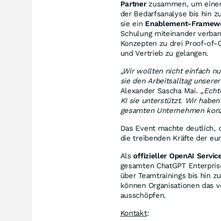
Partner
zusammen, um einen s
der Bedarfsanalyse bis hin
sie ein
Enablement-Framew
Schulung miteinander verban
Konzepten zu drei Proof-of-
und Vertrieb zu gelangen.
„Wir wollten nicht einfach n
sie den Arbeitsalltag unserer
Alexander Sascha Mai
.
„Echt
KI sie unterstützt. Wir habe
gesamten Unternehmen konze
Das Event machte deutlich,
die treibenden Kräfte der eu
Als
offizieller OpenAI Servic
gesamten ChatGPT Enterprise
über Teamtrainings bis hin z
können Organisationen das vol
ausschöpfen.
Kontakt
: