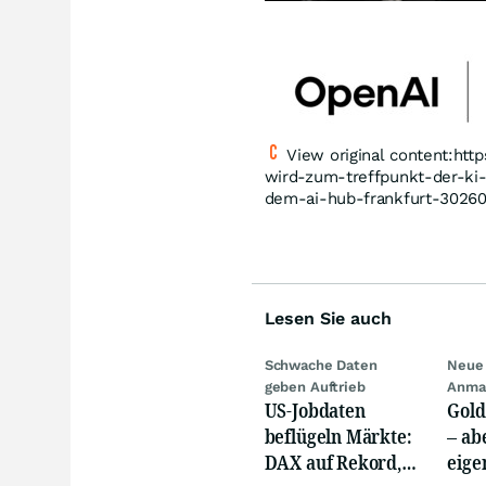
View original content:ht
wird-zum-treffpunkt-der-ki-
dem-ai-hub-frankfurt-3026
Lesen Sie auch
Schwache Daten
Neue 
geben Auftrieb
Anma
US-Jobdaten
Gold
beflügeln Märkte:
– abe
DAX auf Rekord,
eige