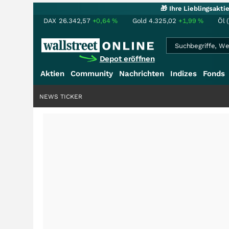
🎁 Ihre Lieblingsakt
DAX
26.342,57
+0,64
%
Gold
4.325,02
+1,99
%
Öl 
Depot eröffnen
Aktien
Community
Nachrichten
Indizes
Fonds
NEWS TICKER