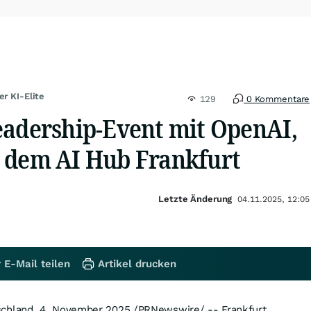
er KI-Elite
129
0 Kommentare
eadership-Event mit OpenAI,
 dem AI Hub Frankfurt
Letzte Änderung
04.11.2025, 12:05
 E-Mail teilen
Artikel drucken
chland
,
4.
November 2025
/PRNewswire/ --
Frankfurt