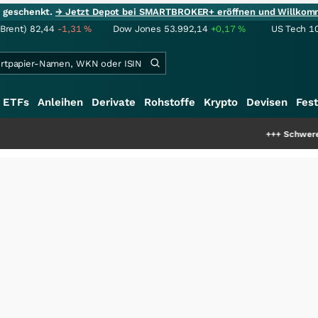
ie geschenkt.
→ Jetzt Depot bei SMARTBROKER+ eröffnen und Willkom
(Brent)
82,44
-1,31
%
Dow Jones
53.992,14
+0,17
%
US Tech 1
ETFs
Anleihen
Derivate
Rohstoffe
Krypto
Devisen
Fest
+++
Schwere Seltene Erden: 