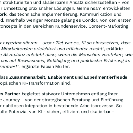
trukturierten und skalierbaren Ansatz sicherzustellen - von
 zur Umsetzung praxisnaher Lösungen. Gemeinsam entwickelten
ork
, das technische Implementierung, Kommunikation und
d. Innerhalb weniger Monate gelang es Condor, von den ersten
Concepts in den Bereichen Kundenservice, Content-Marketing
ur experimentieren - unser Ziel war es, KI so einzusetzen, dass
 Mitarbeitenden erleichtert und effizienter macht"
, erklärte
e Akzeptanz entsteht dann, wenn die Menschen verstehen, wie
n uns auf Bewusstsein, Befähigung und praktische Erfahrung im
ntriert"
, ergänzte Fabian Müller.
 dass
Zusammenarbeit, Enablement und Experimentierfreude
ropäischen KI-Transformation sind.
es Partner
begleitet statworx Unternehmen entlang ihrer
 Journey - von der strategischen Beratung und Einführung
ur nahtlosen Integration in bestehende Arbeitsprozesse. So
le Potenzial von KI - sicher, effizient und skalierbar -