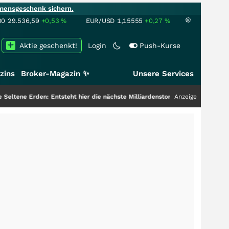
mensgeschenk sichern.
00
29.536,59
+0,53
%
EUR/USD
1,15555
+0,27
%
Aktie geschenkt!
Login
Push-Kurse
zins
Broker-Magazin ✨
Unsere Services
Entsteht hier die nächste Milliardenstory?
+++
Anzeige