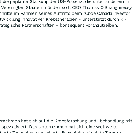
t die geplante Stärkung der US-Präsenz, die unter anderem in
n Vereinigten Staaten münden soll. CEO Thomas O'Shaughnessy
hritte im Rahmen seines Auftritts beim "Cboe Canada Investor
Entwicklung innovativer Krebstherapien - unterstützt durch KI-
rategische Partnerschaften - konsequent voranzutreiben.
rnehmen hat sich auf die Krebsforschung und -behandlung mit
pezialisiert. Das Unternehmen hat sich eine weltweite
tierte Technologie gesichert, die gezielt auf solide Tumore