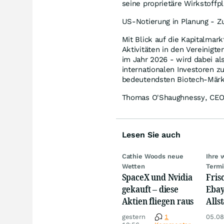
seine proprietäre Wirkstoff
US-Notierung in Planung - Zu
Mit Blick auf die Kapitalmar
Aktivitäten in den Vereinigt
im Jahr 2026 - wird dabei al
internationalen Investoren z
bedeutendsten Biotech-Märk
Thomas O'Shaughnessy, CEO 
Lesen Sie auch
Cathie Woods neue
Ihre 
Wetten
Term
SpaceX und Nvidia
Fris
gekauft – diese
Ebay,
Aktien fliegen raus
Allst
Novo
gestern
1
05.08