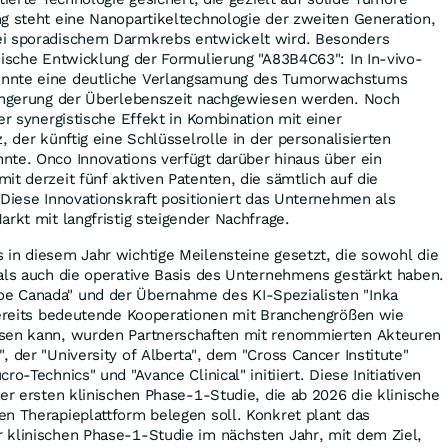
g steht eine Nanopartikeltechnologie der zweiten Generation,
ei sporadischem Darmkrebs entwickelt wird. Besonders
nische Entwicklung der Formulierung "A83B4C63": In In-vivo-
nnte eine deutliche Verlangsamung des Tumorwachstums
längerung der Überlebenszeit nachgewiesen werden. Noch
er synergistische Effekt in Kombination mit einer
, der künftig eine Schlüsselrolle in der personalisierten
nte. Onco Innovations verfügt darüber hinaus über ein
it derzeit fünf aktiven Patenten, die sämtlich auf die
 Diese Innovationskraft positioniert das Unternehmen als
arkt mit langfristig steigender Nachfrage.
 in diesem Jahr wichtige Meilensteine gesetzt, die sowohl die
als auch die operative Basis des Unternehmens gestärkt haben.
e Canada" und der Übernahme des KI-Spezialisten "Inka
 bereits bedeutende Kooperationen mit Branchengrößen wie
isen kann, wurden Partnerschaften mit renommierten Akteuren
 der "University of Alberta", dem "Cross Cancer Institute"
o-Technics" und "Avance Clinical" initiiert. Diese Initiativen
der ersten klinischen Phase-1-Studie, die ab 2026 die klinische
n Therapieplattform belegen soll. Konkret plant das
 klinischen Phase-1-Studie im nächsten Jahr, mit dem Ziel,