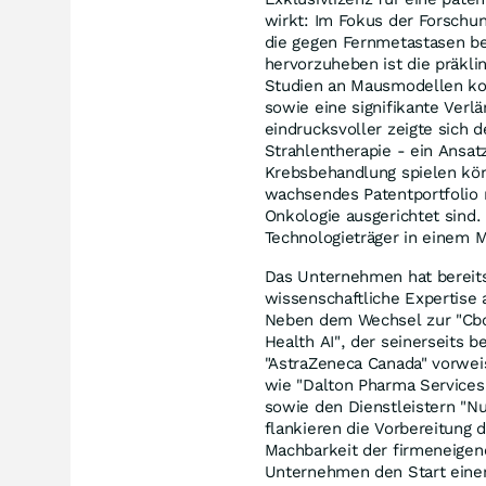
wirkt: Im Fokus der Forschun
die gegen Fernmetastasen b
hervorzuheben ist die präkli
Studien an Mausmodellen ko
sowie eine signifikante Ver
eindrucksvoller zeigte sich d
Strahlentherapie - ein Ansatz
Krebsbehandlung spielen kön
wachsendes Patentportfolio m
Onkologie ausgerichtet sind.
Technologieträger in einem M
Das Unternehmen hat bereits
wissenschaftliche Expertise 
Neben dem Wechsel zur "Cbo
Health AI", der seinerseits
"AstraZeneca Canada" vorwe
wie "Dalton Pharma Services",
sowie den Dienstleistern "Nucr
flankieren die Vorbereitung 
Machbarkeit der firmeneigene
Unternehmen den Start einer