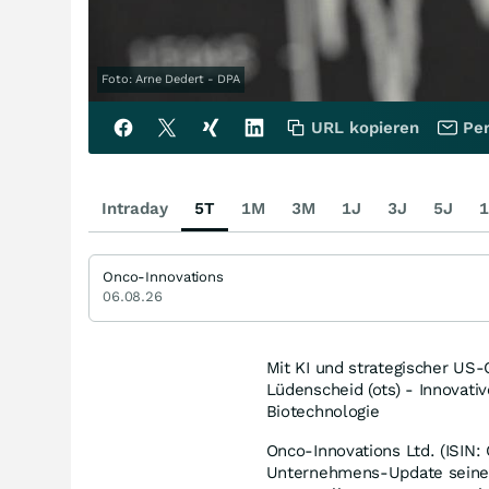
Foto: Arne Dedert - DPA
URL kopieren
Per
Intraday
5T
1M
3M
1J
3J
5J
1
Onco-Innovations
06.08.26
Mit KI und strategischer US-
Lüdenscheid (ots) - Innovati
Biotechnologie
Onco-Innovations Ltd. (ISIN
Unternehmens-Update seine