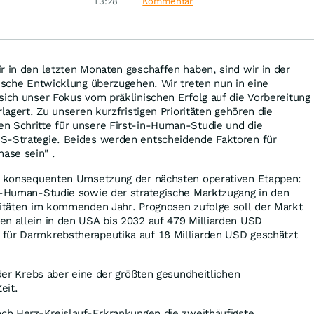
ey
Merck & Co
13:28
Kommentar
r in den letzten Monaten geschaffen haben, sind wir in der
nische Entwicklung überzugehen. Wir treten nun in eine
sich unser Fokus vom präklinischen Erfolg auf die Vorbereitung
rlagert. Zu unseren kurzfristigen Prioritäten gehören die
n Schritte für unsere First-in-Human-Studie und die
S-Strategie. Beides werden entscheidende Faktoren für
ase sein" .
er konsequenten Umsetzung der nächsten operativen Etappen:
in-Human-Studie sowie der strategische Marktzugang in den
oritäten im kommenden Jahr. Prognosen zufolge soll der Markt
en allein in den USA bis 2032 auf 479 Milliarden USD
für Darmkrebstherapeutika auf 18 Milliarden USD geschätzt
 der Krebs aber eine der größten gesundheitlichen
eit.
ach Herz-Kreislauf-Erkrankungen die zweithäufigste