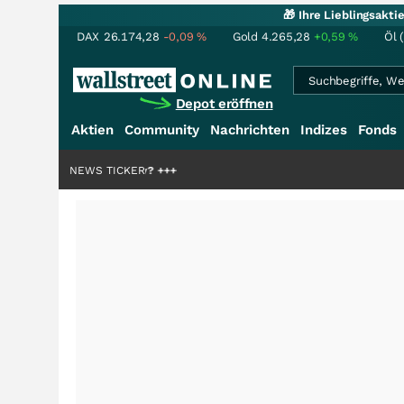
🎁 Ihre Lieblingsakt
DAX
26.174,28
-0,09
%
Gold
4.265,28
+0,59
%
Öl 
Depot eröffnen
Aktien
Community
Nachrichten
Indizes
Fonds
illiardenstory?
NEWS TICKER
+++