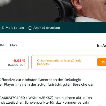
 E-Mail teilen
Artikel drucken
0J
Max
Im Ar
-9,08
%
Onco-Innovations jetzt günstig
SM
handeln!
0,3930
EUR
Offensive zur nächsten Generation der Onkologie
ver Player in einem der zukunftsträchtigsten Bereiche der
: CA68237C1059 / WKN: A3EKSZ) hat in einem aktuellen
 strategischen Schwerpunkte für das kommende Jahr