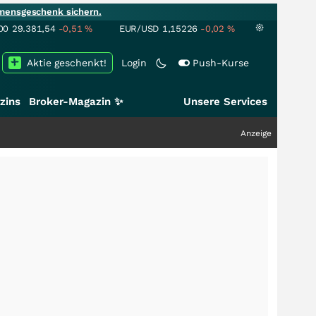
mensgeschenk sichern.
00
29.381,54
-0,51
%
EUR/USD
1,15226
-0,02
%
Aktie geschenkt!
Login
Push-Kurse
zins
Broker-Magazin ✨
Unsere Services
Anzeige