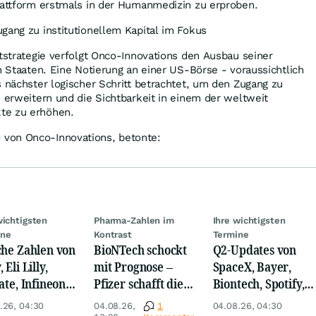
plattform erstmals in der Humanmedizin zu erproben.
gang zu institutionellem Kapital im Fokus
ktstrategie verfolgt Onco-Innovations den Ausbau seiner
en Staaten. Eine Notierung an einer US-Börse - voraussichtlich
s nächster logischer Schritt betrachtet, um den Zugang zu
u erweitern und die Sichtbarkeit in einem der weltweit
te zu erhöhen.
von Onco-Innovations, betonte:
wichtigsten
Pharma-Zahlen im
Ihre wichtigsten
ine
Kontrast
Termine
che Zahlen von
BioNTech schockt
Q2-Updates von
 Eli Lilly,
mit Prognose –
SpaceX, Bayer,
ate, Infineon,
Pfizer schafft die
Biontech, Spotify,
 Nordisk,
Überraschung
Pfizer, Continental,
.26, 04:30
04.08.26,
1
04.08.26, 04:30