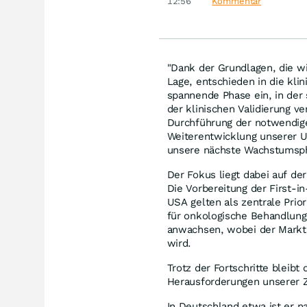
Disn
12:56
Kommentar
"Dank der Grundlagen, die wi
Lage, entschieden in die kli
spannende Phase ein, in der 
der klinischen Validierung ve
Durchführung der notwendige
Weiterentwicklung unserer U
unsere nächste Wachstumsph
Der Fokus liegt dabei auf d
Die Vorbereitung der First-
USA gelten als zentrale Pri
für onkologische Behandlung
anwachsen, wobei der Markt 
wird.
Trotz der Fortschritte bleibt
Herausforderungen unserer Z
In Deutschland etwa ist er n