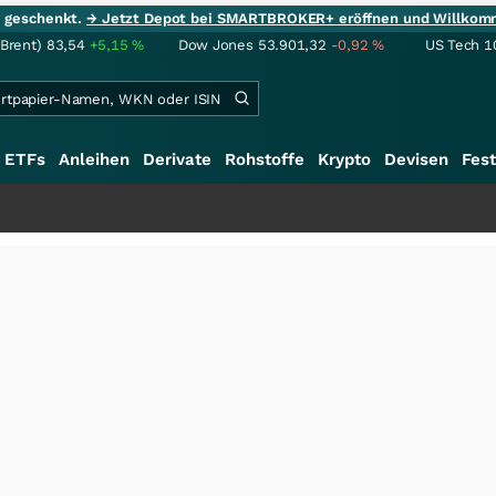
ie geschenkt.
→ Jetzt Depot bei SMARTBROKER+ eröffnen und Willkom
(Brent)
83,54
+5,15
%
Dow Jones
53.901,32
-0,92
%
US Tech 1
ETFs
Anleihen
Derivate
Rohstoffe
Krypto
Devisen
Fest