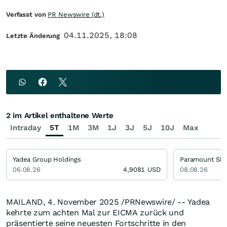
Verfasst von
PR Newswire (dt.)
04.11.2025, 18:08
Letzte Änderung
2 im Artikel enthaltene Werte
Intraday
5T
1M
3M
1J
3J
5J
10J
Max
Yadea Group Holdings
06.08.26
4,9081
USD
08.08.26
MAILAND
,
4.
November 2025
/PRNewswire/ -- Yadea
kehrte zum achten Mal zur EICMA zurück und
präsentierte seine neuesten Fortschritte in den