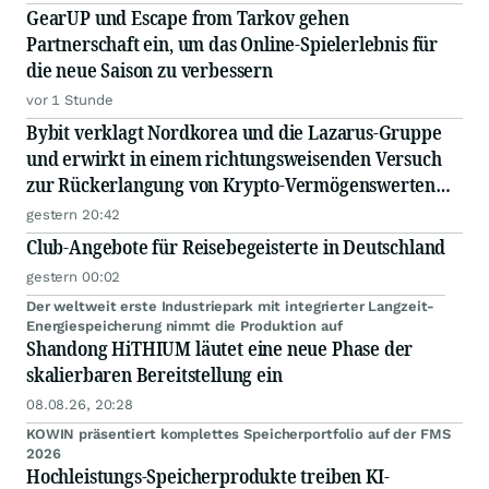
GearUP und Escape from Tarkov gehen
Partnerschaft ein, um das Online-Spielerlebnis für
die neue Saison zu verbessern
vor 1 Stunde
Bybit verklagt Nordkorea und die Lazarus-Gruppe
und erwirkt in einem richtungsweisenden Versuch
zur Rückerlangung von Krypto-Vermögenswerten
eine einstweilige Verfügung zur Einfrierung
gestern 20:42
gestohlener Vermögenswerte
Club-Angebote für Reisebegeisterte in Deutschland
gestern 00:02
Der weltweit erste Industriepark mit integrierter Langzeit-
Energiespeicherung nimmt die Produktion auf
Shandong HiTHIUM läutet eine neue Phase der
skalierbaren Bereitstellung ein
08.08.26, 20:28
KOWIN präsentiert komplettes Speicherportfolio auf der FMS
2026
Hochleistungs-Speicherprodukte treiben KI-