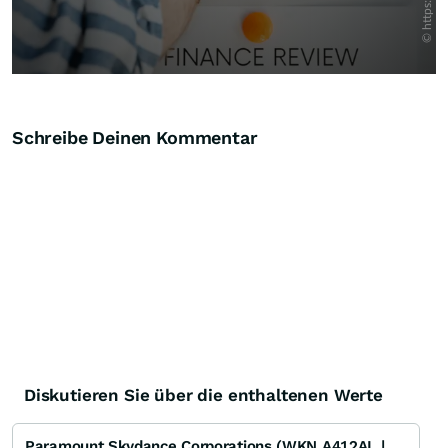
Schreibe Deinen Kommentar
Diskutieren Sie über die enthaltenen Werte
Paramount Skydance Corporations (WKN A412AL | ISIN US69932A2042): Diskussion, Analyse und Zukunftspe