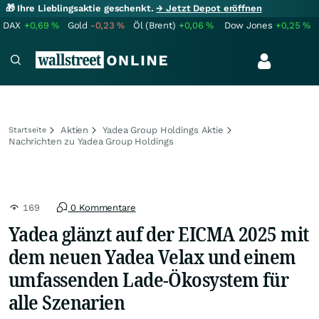
🎁 Ihre Lieblingsaktie geschenkt.
→ Jetzt Depot eröffnen
DAX
+0,69
%
Gold
-0,23
%
Öl (Brent)
+0,06
%
Dow Jones
+0,25
%
Aktien
Yadea Group Holdings Aktie
Startseite
Nachrichten zu Yadea Group Holdings
169
0 Kommentare
Yadea glänzt auf der EICMA 2025 mit
dem neuen Yadea Velax und einem
umfassenden Lade-Ökosystem für
alle Szenarien