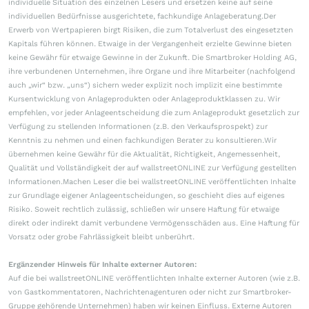
individuelle Situation des einzelnen Lesers und ersetzen keine auf seine
individuellen Bedürfnisse ausgerichtete, fachkundige Anlageberatung.Der
Erwerb von Wertpapieren birgt Risiken, die zum Totalverlust des eingesetzten
Kapitals führen können. Etwaige in der Vergangenheit erzielte Gewinne bieten
keine Gewähr für etwaige Gewinne in der Zukunft. Die Smartbroker Holding AG,
ihre verbundenen Unternehmen, ihre Organe und ihre Mitarbeiter (nachfolgend
auch „wir“ bzw. „uns“) sichern weder explizit noch implizit eine bestimmte
Kursentwicklung von Anlageprodukten oder Anlageproduktklassen zu. Wir
empfehlen, vor jeder Anlageentscheidung die zum Anlageprodukt gesetzlich zur
Verfügung zu stellenden Informationen (z.B. den Verkaufsprospekt) zur
Kenntnis zu nehmen und einen fachkundigen Berater zu konsultieren.Wir
übernehmen keine Gewähr für die Aktualität, Richtigkeit, Angemessenheit,
Qualität und Vollständigkeit der auf wallstreetONLINE zur Verfügung gestellten
Informationen.Machen Leser die bei wallstreetONLINE veröffentlichten Inhalte
zur Grundlage eigener Anlageentscheidungen, so geschieht dies auf eigenes
Risiko. Soweit rechtlich zulässig, schließen wir unsere Haftung für etwaige
direkt oder indirekt damit verbundene Vermögensschäden aus. Eine Haftung für
Vorsatz oder grobe Fahrlässigkeit bleibt unberührt.
Ergänzender Hinweis für Inhalte externer Autoren:
Auf die bei wallstreetONLINE veröffentlichten Inhalte externer Autoren (wie z.B.
von Gastkommentatoren, Nachrichtenagenturen oder nicht zur Smartbroker-
Gruppe gehörende Unternehmen) haben wir keinen Einfluss. Externe Autoren