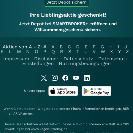
Jetzt Depot sichern
Ihre Lieblingsaktie geschenkt!
Jetzt Depot bei SMARTBROKER+ eröffnen und
Willkommensgeschenk sichern.
Aktien von A - Z:
#
A
B
C
D
E
F
G
H
I
J
K
L
M
N
O
P
Q
R
S
T
U
V
W
X
Y
Z
Impressum
Disclaimer
Datenschutz
Datenschutz-
Einstellungen
Nutzungsbedingungen
Unsere Apps:
Wenn Sie Kursdaten, Widgets oder andere Finanzinformationen benötigen, hilft
Ihnen
ARIVA
gerne.
Unsere User schätzen wallstreet-online.de: 4.8 von 5 Sternen ermittelt aus 285
Bewertungen bei www.kagels-trading.de