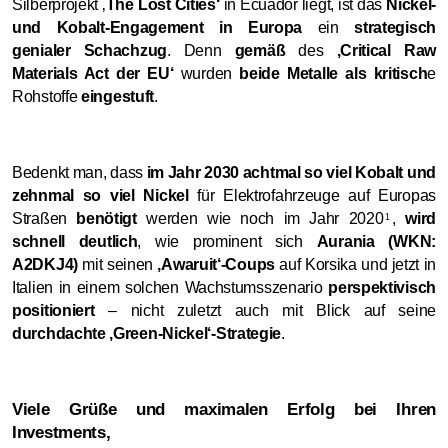
Silberprojekt ‚
The Lost Cities‘
in Ecuador liegt, ist das
Nickel-
und Kobalt-Engagement in Europa
ein
strategisch
genialer Schachzug
. Denn
gemäß
des
‚Critical Raw
Materials Act der EU‘
wurden
beide Metalle als kritisch
e
Rohstoffe
eingestuft
.
Bedenkt man, dass
im Jahr 2030 achtmal so viel Kobalt und
zehnmal so viel Nickel
für Elektrofahrzeuge auf Europas
Straßen
benötigt
werden wie noch im Jahr 2020
,
wird
1
schnell deutlich
, wie prominent sich
Aurania (WKN:
A2DKJ4)
mit seinen
‚Awaruit‘-Coups
auf Korsika und jetzt in
Italien in einem solchen Wachstumsszenario
perspektivisch
positioniert
– nicht zuletzt auch mit Blick auf seine
durchdachte ‚Green-Nickel‘-Strategie
.
Viele Grüße und maximalen Erfolg bei Ihren
Investments,