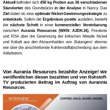
Aktuell
befinden sich
450 kg Proben aus 36 verschiedenen
Standorten
des Grundstücks
in der Analyse
in Nancy. Das
Ziel
dabei ist, eine
optimale Nickel-Gewinnungsstrategie
zu
entwickeln
. Sofern die
Ergebnisse positiv
ausfallen, besteht
der
nächste Schritt
in einer
kommerzielle
n
Vereinbarung
zwischen
Aurania Resources (WKN: A2DKJ4)
, Firestone
und RSA über die Gewinnung der kritischen Metalle Nickel
und Kobalt aus den Abraumhalden von ‚Balangero‘ ebenso
wie über die anschließende Kohlenstoffabscheidung aus dem
Abfallstrom.
Von Aurania Resources bezahlte Anzeige!
Wir
veröffentlichen diesen bezahlten und von Rohstoff-
TV produzierten Beitrag im Auftrag von Aurannia
Resources
.