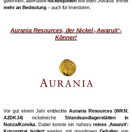
gewinnen, alternative
Nickelquellen
wie eben ‚Awaruit‘ immer
mehr an Bedeutung
– auch für Investoren.
Aurania Resources, der Nickel-‚Awaruit‘-
Könner!
Vor gut einem Jahr entdeckte
Aurania Resources (WKN:
A2DKJ4)
nickelreiche
Strandsandlagerstätten in
Nonza/Korsika
. Dabei konnte ein nahezu
reines ‚Awaruit‘-
Konzentrat isoliert
werden, mit grandiosen
Gehalte
n von