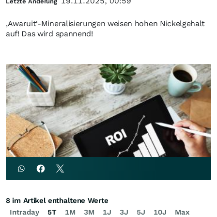
19.11.2025, 00:59
Letzte Änderung
‚Awaruit‘-Mineralisierungen weisen hohen Nickelgehalt
auf! Das wird spannend!
8 im Artikel enthaltene Werte
Intraday
5T
1M
3M
1J
3J
5J
10J
Max