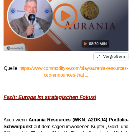
Vergrößern
Quelle:
https://www.commodity-tv.com/play/aurania-resources-
ceo-announces-that ...
Fazit: Europa im strategischen Fokus!
Auch wenn
Aurania Resources (WKN: A2DKJ4)
Portfolio-
Schwerpunkt
auf dem sagenumwobenen Kupfer-, Gold- und