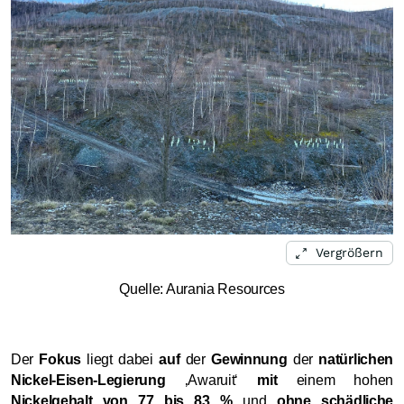
Vergrößern
Quelle: Aurania Resources
Der
Fokus
liegt dabei
auf
der
Gewinnung
der
natürlichen
Nickel-Eisen-Legierung
‚Awaruit‘
mit
einem hohen
Nickelgehalt von 77 bis 83 %
und
ohne schädliche