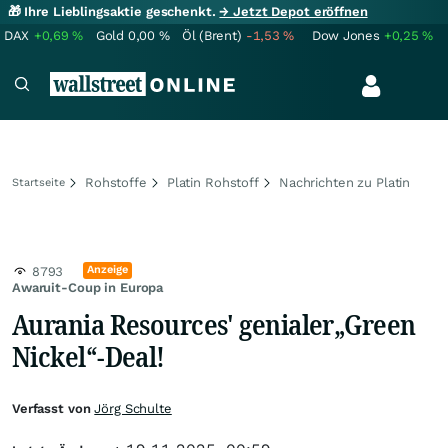
🎁 Ihre Lieblingsaktie geschenkt.
→ Jetzt Depot eröffnen
DAX
+0,69
%
Gold
0,00
%
Öl (Brent)
-1,53
%
Dow Jones
+0,25
%
Rohstoffe
Platin Rohstoff
Nachrichten zu Platin
Startseite
Anzeige
8793
Awaruit-Coup in Europa
​​​​​​​Aurania Resources' genialer„Green
Nickel“-Deal!
Verfasst von
Jörg Schulte