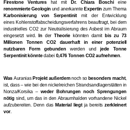
Firestone Ventures
hat mit
Dr. Chiara Boschi
eine
renommierte Geologin
und anerkannte
Expertin
zum Thema
Karbonisierung von Serpentinit
mit der Entwicklung
eines Kohlenstoffabscheidungsverfahrens beauftragt, bei dem
industrielles CO2 zur Neutralisierung des Asbest im Abraum
eingesetzt wird.
In
der
Theorie
könnten damit
bis zu 73
Millionen Tonnen CO2 dauerhaft in einer potenziell
nutzbaren Form gebunden
werden und
jede Tonne
Serpentinit könnte
dabei
0,476 Tonnen CO2 aufnehmen
.
Was
Auranias
Projekt außerdem
noch so
besonders macht
,
ist, dass – wie bei den nickelreichen Strandsandlagerstätten in
Nonza/Korsika –
weder Bohrungen noch Sprengungen
nötig
sind, um das in den Abraumhalden vorhandene Nickel
aufzubereiten. Denn das
Material liegt
ja bereits
zerkleinert
vor
.