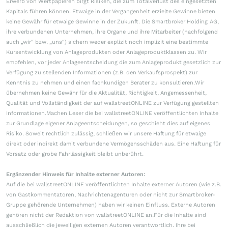
Erwerb von Wertpapieren birgt Risiken, die zum Totalverlust des eingesetzten
Kapitals führen können. Etwaige in der Vergangenheit erzielte Gewinne bieten
keine Gewähr für etwaige Gewinne in der Zukunft. Die Smartbroker Holding AG,
ihre verbundenen Unternehmen, ihre Organe und ihre Mitarbeiter (nachfolgend
auch „wir“ bzw. „uns“) sichern weder explizit noch implizit eine bestimmte
Kursentwicklung von Anlageprodukten oder Anlageproduktklassen zu. Wir
empfehlen, vor jeder Anlageentscheidung die zum Anlageprodukt gesetzlich zur
Verfügung zu stellenden Informationen (z.B. den Verkaufsprospekt) zur
Kenntnis zu nehmen und einen fachkundigen Berater zu konsultieren.Wir
übernehmen keine Gewähr für die Aktualität, Richtigkeit, Angemessenheit,
Qualität und Vollständigkeit der auf wallstreetONLINE zur Verfügung gestellten
Informationen.Machen Leser die bei wallstreetONLINE veröffentlichten Inhalte
zur Grundlage eigener Anlageentscheidungen, so geschieht dies auf eigenes
Risiko. Soweit rechtlich zulässig, schließen wir unsere Haftung für etwaige
direkt oder indirekt damit verbundene Vermögensschäden aus. Eine Haftung für
Vorsatz oder grobe Fahrlässigkeit bleibt unberührt.
Ergänzender Hinweis für Inhalte externer Autoren:
Auf die bei wallstreetONLINE veröffentlichten Inhalte externer Autoren (wie z.B.
von Gastkommentatoren, Nachrichtenagenturen oder nicht zur Smartbroker-
Gruppe gehörende Unternehmen) haben wir keinen Einfluss. Externe Autoren
gehören nicht der Redaktion von wallstreetONLINE an.Für die Inhalte sind
ausschließlich die jeweiligen externen Autoren verantwortlich. Ihre bei