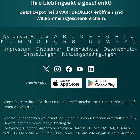
Ihre Lieblingsaktie geschenkt!
Jetzt Depot bei SMARTBROKER+ eröffnen und
Willkommensgeschenk sichern.
Aktien von A - Z:
#
A
B
C
D
E
F
G
H
I
J
K
L
M
N
O
P
Q
R
S
T
U
V
W
X
Y
Z
Impressum
Disclaimer
Datenschutz
Datenschutz-
Einstellungen
Nutzungsbedingungen
Unsere Apps:
Wenn Sie Kursdaten, Widgets oder andere Finanzinformationen benötigen, hilft
Ihnen
ARIVA
gerne.
Unsere User schätzen wallstreet-online.de: 4.8 von 5 Sternen ermittelt aus 285
Bewertungen bei www.kagels-trading.de
Zeitverzögerung der Kursdaten: Deutsche Börsen +15 Min. NASDAQ +15 Min.
NYSE +20 Min. AMEX +20 Min. Dow Jones +15 Min. Alle Angaben ohne Gewähr.