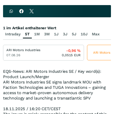
1 im Artikel enthaltener Wert
Intraday
5T
1M
3M
1J
3J
5J
10J
Max
ARI Motors Industries
-0,96
%
ARI Motors In
07.08.26
0,0515
EUR
EQS-News: ARI Motors Industries SE / Key word(s):
Product Launch/Merger
ARI Motors Industries SE signs landmark MOU with
Faction Technologies and TUGA Innovations – gaining
access to market-proven autonomous delivery
technology and launching a transatlantic SPV
18.11.2025 / 16:20 CET/CEST