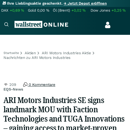
🎁 Ihre Lieblingsaktie geschenkt.
→ Jetzt Depot eröffnen
DAX
+0,69
%
Gold
0,00
%
Öl (Brent)
+0,02
%
Dow Jones
+0,25
%
Aktien
ARI Motors Industries Aktie
Startseite
Nachrichten zu ARI Motors Industries
209
0 Kommentare
EQS-News
ARI Motors Industries SE signs
landmark MOU with Faction
Technologies and TUGA Innovations
– gaining access to market-proven