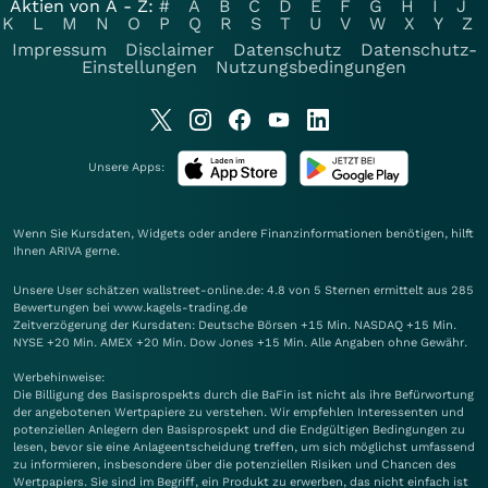
Aktien von A - Z:
#
A
B
C
D
E
F
G
H
I
J
K
L
M
N
O
P
Q
R
S
T
U
V
W
X
Y
Z
Impressum
Disclaimer
Datenschutz
Datenschutz-
Einstellungen
Nutzungsbedingungen
Unsere Apps:
Wenn Sie Kursdaten, Widgets oder andere Finanzinformationen benötigen, hilft
Ihnen
ARIVA
gerne.
Unsere User schätzen wallstreet-online.de: 4.8 von 5 Sternen ermittelt aus 285
Bewertungen bei www.kagels-trading.de
Zeitverzögerung der Kursdaten: Deutsche Börsen +15 Min. NASDAQ +15 Min.
NYSE +20 Min. AMEX +20 Min. Dow Jones +15 Min. Alle Angaben ohne Gewähr.
Werbehinweise:
Die Billigung des Basisprospekts durch die BaFin ist nicht als ihre Befürwortung
der angebotenen Wertpapiere zu verstehen. Wir empfehlen Interessenten und
potenziellen Anlegern den Basisprospekt und die Endgültigen Bedingungen zu
lesen, bevor sie eine Anlageentscheidung treffen, um sich möglichst umfassend
zu informieren, insbesondere über die potenziellen Risiken und Chancen des
Wertpapiers. Sie sind im Begriff, ein Produkt zu erwerben, das nicht einfach ist