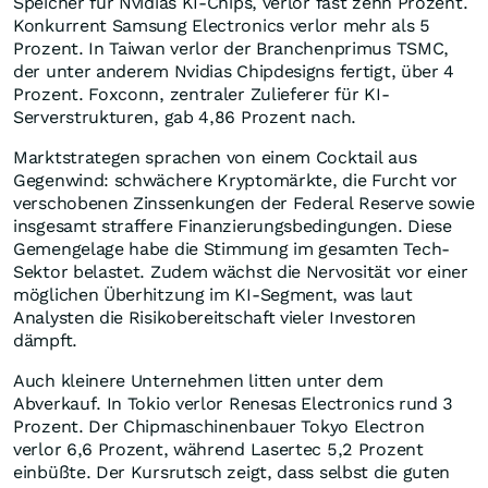
Speicher für Nvidias KI-Chips, verlor fast zehn Prozent.
Konkurrent Samsung Electronics verlor mehr als 5
Prozent. In Taiwan verlor der Branchenprimus TSMC,
der unter anderem Nvidias Chipdesigns fertigt, über 4
Prozent. Foxconn, zentraler Zulieferer für KI-
Serverstrukturen, gab 4,86 Prozent nach.
Marktstrategen sprachen von einem Cocktail aus
Gegenwind: schwächere Kryptomärkte, die Furcht vor
verschobenen Zinssenkungen der Federal Reserve sowie
insgesamt straffere Finanzierungsbedingungen. Diese
Gemengelage habe die Stimmung im gesamten Tech-
Sektor belastet. Zudem wächst die Nervosität vor einer
möglichen Überhitzung im KI-Segment, was laut
Analysten die Risikobereitschaft vieler Investoren
dämpft.
Auch kleinere Unternehmen litten unter dem
Abverkauf. In Tokio verlor Renesas Electronics rund 3
Prozent. Der Chipmaschinenbauer Tokyo Electron
verlor 6,6 Prozent, während Lasertec 5,2 Prozent
einbüßte. Der Kursrutsch zeigt, dass selbst die guten