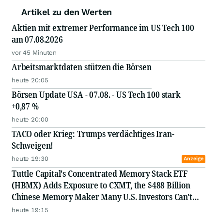
Artikel zu den Werten
Aktien mit extremer Performance im US Tech 100
am 07.08.2026
vor 45 Minuten
Arbeitsmarktdaten stützen die Börsen
heute 20:05
Börsen Update USA - 07.08. - US Tech 100 stark
+0,87 %
heute 20:00
TACO oder Krieg: Trumps verdächtiges Iran-
Schweigen!
heute 19:30
Anzeige
Tuttle Capital's Concentrated Memory Stack ETF
(HBMX) Adds Exposure to CXMT, the $488 Billion
Chinese Memory Maker Many U.S. Investors Can't
Access Directly
heute 19:15