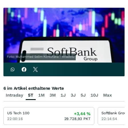
Foto: Muhammed Selim Korkutata - Anadolu
6 im Artikel enthaltene Werte
Intraday
5T
1M
3M
1J
3J
5J
10J
Max
US Tech 100
SoftBank Grou
+3,44
%
22:00:16
29.728,93
PKT
22:14:54