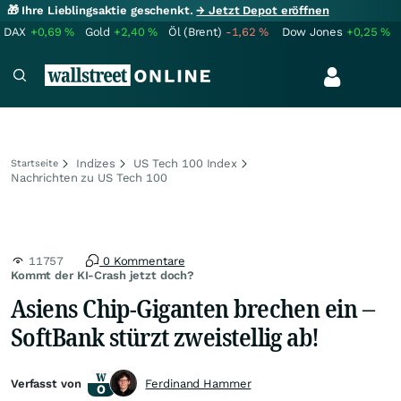
🎁 Ihre Lieblingsaktie geschenkt.
→ Jetzt Depot eröffnen
DAX
+0,69
%
Gold
+2,40
%
Öl (Brent)
-1,62
%
Dow Jones
+0,25
%
Indizes
US Tech 100 Index
Startseite
Nachrichten zu US Tech 100
11757
0 Kommentare
Kommt der KI-Crash jetzt doch?
Asiens Chip-Giganten brechen ein –
SoftBank stürzt zweistellig ab!
Verfasst von
Ferdinand Hammer