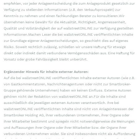
empfehlen, vor jeder Anlageentscheidung die zum Anlageprodukt gesetzlich zur
Verfügung zu stellenden Informationen (z.B. den Verkaufsprospekt) zur
Kenntnis zu nehmen und einen fachkundigen Berater zu konsultieren.Wir
übernehmen keine Gewähr für die Aktualität, Richtigkeit, Angemessenheit,
Qualität und Vollständigkeit der auf wallstreetONLINE zur Verfügung gestellten
Informationen.Machen Leser die bei wallstreetONLINE veröffentlichten Inhalte
zur Grundlage eigener Anlageentscheidungen, so geschieht dies auf eigenes
Risiko. Soweit rechtlich zulässig, schließen wir unsere Haftung für etwaige
direkt oder indirekt damit verbundene Vermögensschäden aus. Eine Haftung für
Vorsatz oder grobe Fahrlässigkeit bleibt unberührt.
Ergänzender Hinweis für Inhalte externer Autoren:
Auf die bei wallstreetONLINE veröffentlichten Inhalte externer Autoren (wie z.B.
von Gastkommentatoren, Nachrichtenagenturen oder nicht zur Smartbroker-
Gruppe gehörende Unternehmen) haben wir keinen Einfluss. Externe Autoren
gehören nicht der Redaktion von wallstreetONLINE an.Für die Inhalte sind
ausschließlich die jeweiligen externen Autoren verantwortlich. Ihre bei
wallstreetONLINE veröffentlichten Inhalte sind nicht von Anlageinteressen der
Smartbroker Holding AG, ihrer verbundenen Unternehmen, ihrer Organe oder
ihrer Mitarbeiter bestimmt und spiegeln nicht notwendigerweise die Meinungen
und Auffassungen ihrer Organe oder ihrer Mitarbeiter bzw. der Organe ihrer
verbundenen Unternehmen wider. Sie sind insbesondere nicht als Aufforderung