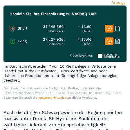
Anzeige
Handeln Sie Ihre Einschätzung zu NASDAQ 100!
31.345,56€
× 13,50
Short
Basispreis
Hebel
27.227,93€
× 13,46
Long
Basispreis
Hebel
Präsentiert von
Im Durchschnitt erleiden 7 von 10 Kleinanlegern Verluste beim
Handel mit Turbo-Zertifikaten. Turbo-Zertifikate sind hoch
risikoreiche Produkte und nicht für langfristige Anlagestrategien
geeignet.
Den Basisprospekt sowie die Endgültigen Bedingungen und die
Basisinformationsblätter erhalten Sie bei Klick auf das Disclaimer Dokument.
Beachten Sie auch die
weiteren Hinweise
zu dieser Werbung.
Auch die übrigen Schwergewichte der Region gerieten
massiv unter Druck. SK Hynix aus Südkorea, der
wichtigste Lieferant von Hochgeschwindigkeits-