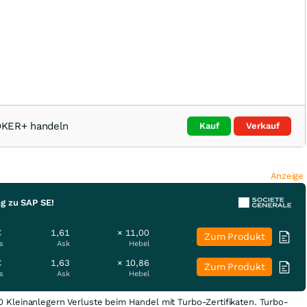
OKER+ handeln
Kauf
Verkauf
Anzeige
g zu SAP SE!
€
1,61
× 11,00
Zum Produkt
s
Ask
Hebel
€
1,63
× 10,86
Zum Produkt
s
Ask
Hebel
0 Kleinanlegern Verluste beim Handel mit Turbo-Zertifikaten. Turbo-