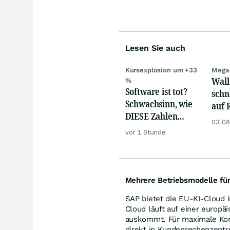
Lesen Sie auch
Kursexplosion um +33
Mega
Wall
%
Software ist tot?
schn
Schwachsinn, wie
auf 
DIESE Zahlen
dank
03.08
zeigen!
vor 1 Stunde
Mehrere Betriebsmodelle für
SAP bietet die EU-KI-Cloud 
Cloud läuft auf einer europä
auskommt. Für maximale Kont
direkt in Kundenrechenzentr