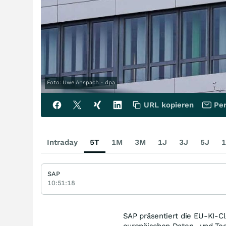
Foto: Uwe Anspach - dpa
URL kopieren
Per
Intraday
5T
1M
3M
1J
3J
5J
1
SAP
10:51:18
SAP präsentiert die EU-KI-Clo
europäischen Daten- und Tec