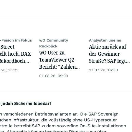
-Fusion im Fokus
wO Community
Analysten uneins
 Street
Aktie zurück auf
Rückblick
wO-User zu
ellt hoch, DAX
der Gewinner-
TeamViewer Q2-
Rekordhoch
Straße? SAP legt
Bericht: "Zahlen
 Öl-Absturz
den zweiten Tag in
.26, 16:21
27.07.26, 16:30
sind in Ordnung,
Folge zu
01.08.26, 09:00
war erwartbar..."
 jeden Sicherheitsbedarf
in verschiedenen Betriebsvarianten an. Die SAP Sovereign
ischen Infrastruktur, die vollständig ohne US-Hyperscaler
rolle betreibt SAP zudem souveräne On-Site-Installationen
en. Alternativ können bestimmte Dienste auch über