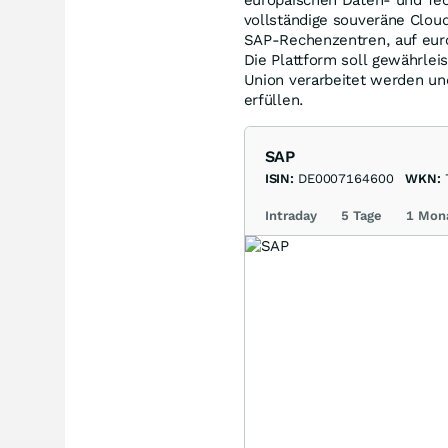
vollständige souveräne Cloud
SAP-Rechenzentren, auf europ
Die Plattform soll gewährlei
Union verarbeitet werden un
erfüllen.
SAP
ISIN:
DE0007164600
WKN:
Intraday
5 Tage
1 Mon