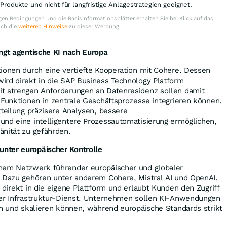
e Produkte und nicht für langfristige Anlagestrategien geeignet.
en Bedingungen und die Basisinformationsblätter erhalten Sie bei Klick auf das
uch die
weiteren Hinweise
zu dieser Werbung.
ingt agentische KI nach Europa
ionen durch eine vertiefte Kooperation mit Cohere. Dessen
ird direkt in die SAP Business Technology Platform
t strengen Anforderungen an Datenresidenz sollen damit
-Funktionen in zentrale Geschäftsprozesse integrieren können.
tteilung präzisere Analysen, bessere
und eine intelligentere Prozessautomatisierung ermöglichen,
änität zu gefährden.
nter europäischer Kontrolle
nem Netzwerk führender europäischer und globaler
. Dazu gehören unter anderem Cohere, Mistral AI und OpenAI.
 direkt in die eigene Plattform und erlaubt Kunden den Zugriff
der Infrastruktur-Dienst. Unternehmen sollen KI-Anwendungen
en und skalieren können, während europäische Standards strikt