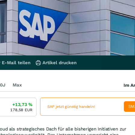
 E-Mail teilen
Artikel drucken
0J
Max
Im Ar
+13,73
%
SM
SAP jetzt günstig handeln!
178,58
EUR
ud als strategisches Dach für alle bisherigen Initiativen zur
hnologiesouveränität. Das Unternehmen verspricht eine