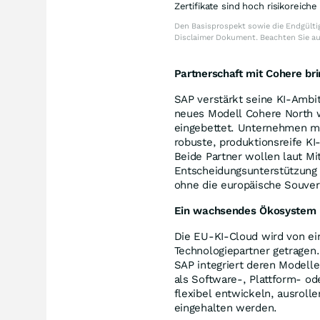
Zertifikate sind hoch risikoreich
Den Basisprospekt sowie die Endgültig
Disclaimer Dokument. Beachten Sie a
Partnerschaft mit Cohere br
SAP verstärkt seine KI-Ambit
neues Modell Cohere North w
eingebettet. Unternehmen mi
robuste, produktionsreife KI
Beide Partner wollen laut Mi
Entscheidungsunterstützung 
ohne die europäische Souver
Ein wachsendes Ökosystem u
Die EU-KI-Cloud wird von ei
Technologiepartner getragen
SAP integriert deren Modelle
als Software-, Plattform- o
flexibel entwickeln, ausroll
eingehalten werden.