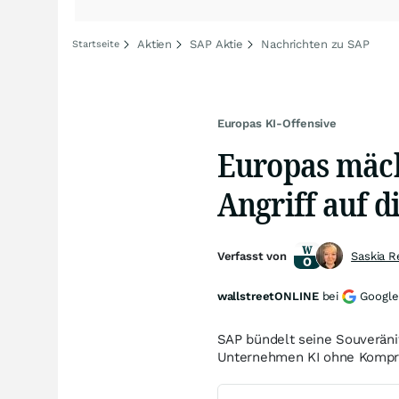
Aktien
SAP Aktie
Nachrichten zu SAP
Startseite
Europas KI-Offensive
Europas mäch
Angriff auf d
Verfasst von
Saskia R
wallstreetONLINE
bei
Google
SAP bündelt seine Souveränit
Unternehmen KI ohne Kompro