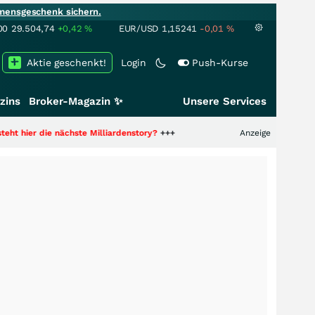
mensgeschenk sichern.
00
29.504,74
+0,42
%
EUR/USD
1,15241
-0,01
%
Aktie geschenkt!
Login
Push-Kurse
zins
Broker-Magazin ✨
Unsere Services
nächste Milliardenstory?
+++
Anzeige