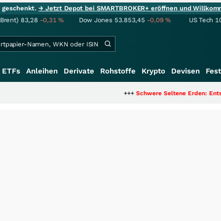
ie geschenkt.
→ Jetzt Depot bei SMARTBROKER+ eröffnen und Willkom
(Brent)
83,28
-0,31
%
Dow Jones
53.853,45
-0,09
%
US Tech 1
ETFs
Anleihen
Derivate
Rohstoffe
Krypto
Devisen
Fest
+++
Schwere Seltene Erden: Entsteht hier die 