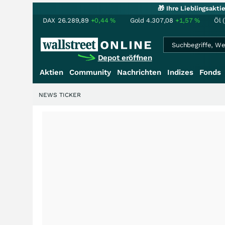
🎁 Ihre Lieblingsakt
DAX
26.289,89
+0,44
%
Gold
4.307,08
+1,57
%
Öl 
Depot eröffnen
Aktien
Community
Nachrichten
Indizes
Fonds
NEWS TICKER