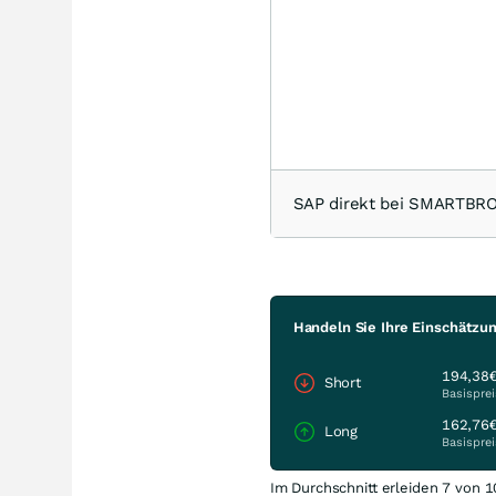
SAP direkt bei SMARTBR
Handeln Sie Ihre Einschätzun
194,38
Short
Basisprei
162,76
Long
Basisprei
Im Durchschnitt erleiden 7 von 1